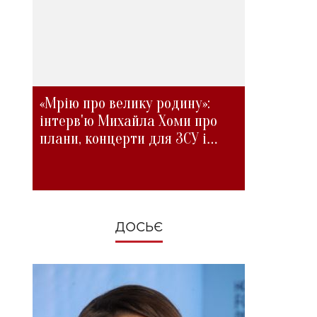
«Мрію про велику родину»:
інтерв'ю Михайла Хоми про
плани, концерти для ЗСУ і
зміни під час війни
ДОСЬЄ