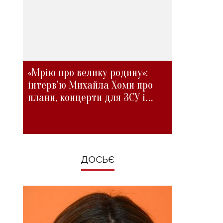
«Мрію про велику родину»:
інтерв'ю Михайла Хоми про
плани, концерти для ЗСУ і
зміни під час війни
ДОСЬЄ