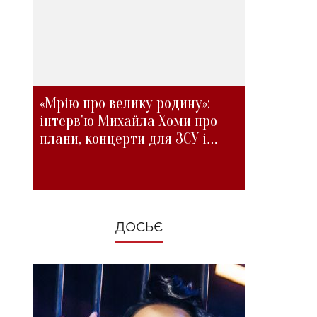
«Мрію про велику родину»:
інтерв'ю Михайла Хоми про
плани, концерти для ЗСУ і
зміни під час війни
ДОСЬЄ