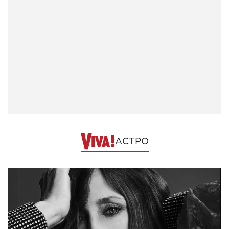
АСТРО