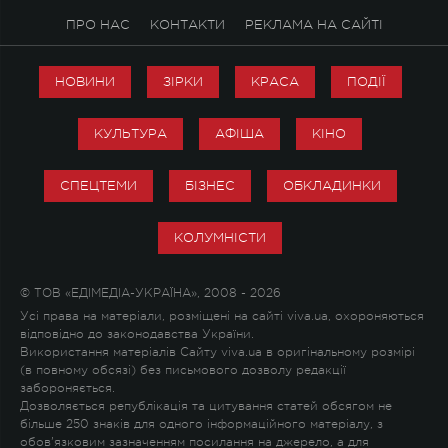
ПРО НАС
КОНТАКТИ
РЕКЛАМА НА САЙТІ
НОВИНИ
ЗІРКИ
КРАСА
ПОДІЇ
КУЛЬТУРА
АФІША
КІНО
СПЕЦТЕМИ
БІЗНЕС
ОБКЛАДИНКИ
КОЛУМНІСТИ
© ТОВ «ЕДІМЕДІА-УКРАЇНА», 2008 - 2026
Усі права на матеріали, розміщені на сайті viva.ua, охороняються
відповідно до законодавства України.
Використання матеріалів Сайту viva.ua в оригінальному розмірі
(в повному обсязі) без письмового дозволу редакції
забороняється.
Дозволяється републікація та цитування статей обсягом не
більше 250 знаків для одного інформаційного матеріалу, з
обов'язковим зазначенням посилання на джерело, а для