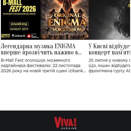
Легендарна музика ENIGMA
У Києві відбуде
вперше прозвучить наживо в
концерт пам'ят
Україні: де відбудеться концерт
Клименка: понад
B-Mall Fest оголошує іноземного
25 липня у новому o
виконають пісн
хедлайнера фестивалю: 22 листопада
Що, Інше» відбудеть
2026 року на новій третій сцені izibank
фронтмена гурту A
stage відбудеться українська прем'єра
Клименка. Це буде 
ENIGMA VOICES' ORIGINAL LIVE SHOW.
вечір, присвячений 
творчість стала си
справжньої любові д