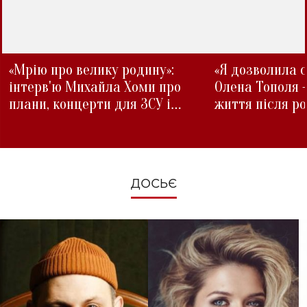
«Мрію про велику родину»:
«Я дозволила с
інтерв'ю Михайла Хоми про
Олена Тополя 
плани, концерти для ЗСУ і
життя після р
зміни під час війни
ДОСЬЄ