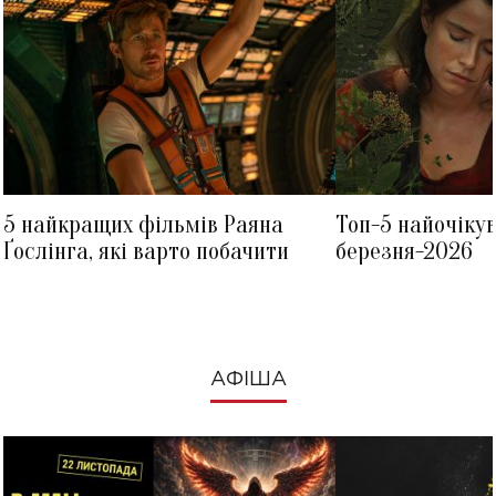
5 найкращих фільмів Раяна
Топ-5 найочіку
Ґослінга, які варто побачити
березня-2026
АФІША