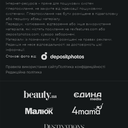
Інтернет-ресурсів – пряме для пошукових систем
гіперпосилання, не закрите від індексації пошуковими
системами. Гіперпосилання має бути розміщене в підзаголовку
або першому абзаці матеріалу.
Передрук, копіювання, відтворення або інше використання
матеріалів, які містять посилання на rexfeatures.com або
depositphotos.com, суворо заборонені.
Матеріали із позначками
!
та
P
розміщені на правах реклами.
Редакція не несе відповідальності за достовірність цієї
інформації.
Стокові фото від:
Правила використання сайту
Політика конфіденційності
Редакційна політика