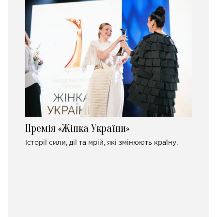
Премія «Жінка України»
Історії сили, дії та мрій, які змінюють країну.