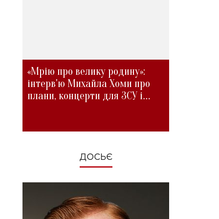
«Мрію про велику родину»:
інтерв'ю Михайла Хоми про
плани, концерти для ЗСУ і
зміни під час війни
ДОСЬЄ