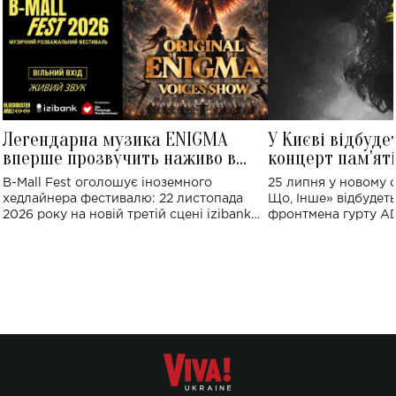
Легендарна музика ENIGMA
У Києві відбуде
вперше прозвучить наживо в
концерт пам'ят
Україні: де відбудеться концерт
Клименка: понад
B-Mall Fest оголошує іноземного
25 липня у новому o
виконають пісн
хедлайнера фестивалю: 22 листопада
Що, Інше» відбудеть
2026 року на новій третій сцені izibank
фронтмена гурту A
stage відбудеться українська прем'єра
Клименка. Це буде 
ENIGMA VOICES' ORIGINAL LIVE SHOW.
вечір, присвячений 
творчість стала си
справжньої любові д