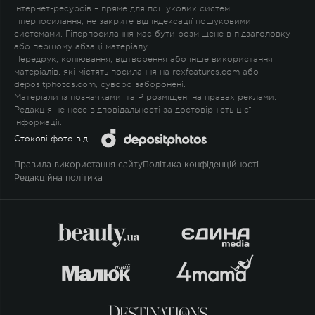
Інтернет-ресурсів – пряме для пошукових систем
гіперпосилання, не закрите від індексації пошуковими
системами. Гіперпосилання має бути розміщене в підзаголовку
або першому абзаці матеріалу.
Передрук, копіювання, відтворення або інше використання
матеріалів, які містять посилання на rexfeatures.com або
depositphotos.com, суворо заборонені.
Матеріали із позначками
!
та
P
розміщені на правах реклами.
Редакція не несе відповідальності за достовірність цієї
інформації.
Стокові фото від:
Правила використання сайту
Політика конфіденційності
Редакційна політика