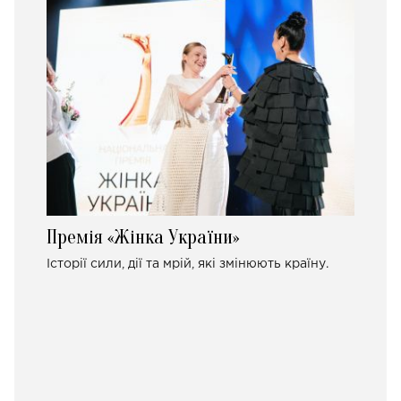
Премія «Жінка України»
Історії сили, дії та мрій, які змінюють країну.