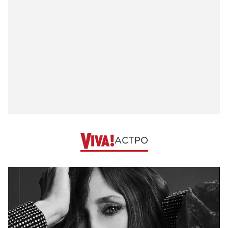
АСТРО