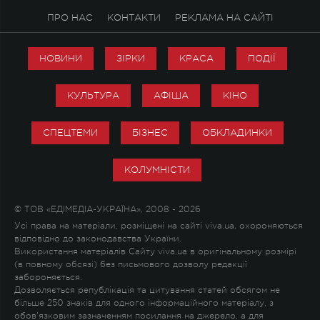
ПРО НАС
КОНТАКТИ
РЕКЛАМА НА САЙТІ
НОВИНИ
ЗІРКИ
КРАСА
ПОДІЇ
КУЛЬТУРА
АФІША
КІНО
СПЕЦТЕМИ
БІЗНЕС
ОБКЛАДИНКИ
КОЛУМНІСТИ
© ТОВ «ЕДІМЕДІА-УКРАЇНА», 2008 - 2026
Усі права на матеріали, розміщені на сайті viva.ua, охороняються
відповідно до законодавства України.
Використання матеріалів Сайту viva.ua в оригінальному розмірі
(в повному обсязі) без письмового дозволу редакції
забороняється.
Дозволяється републікація та цитування статей обсягом не
більше 250 знаків для одного інформаційного матеріалу, з
обов'язковим зазначенням посилання на джерело, а для