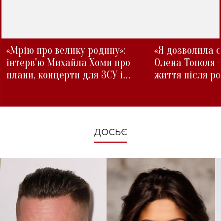
«Мрію про велику родину»:
«Я дозволила с
інтерв'ю Михайла Хоми про
Олена Тополя 
плани, концерти для ЗСУ і
життя після р
зміни під час війни
ДОСЬЄ