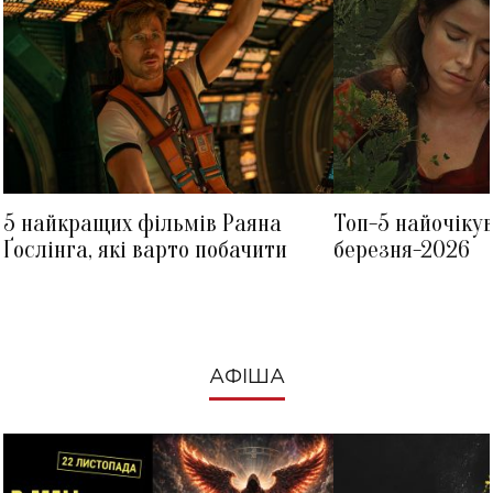
5 найкращих фільмів Раяна
Топ-5 найочіку
Ґослінга, які варто побачити
березня-2026
АФІША