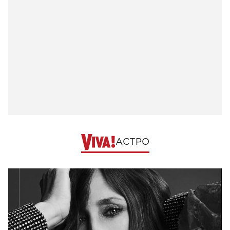
АСТРО