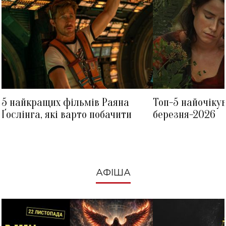
5 найкращих фільмів Раяна
Топ-5 найочіку
Ґослінга, які варто побачити
березня-2026
АФІША