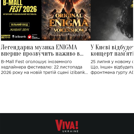
Легендарна музика ENIGMA
У Києві відбуде
вперше прозвучить наживо в
концерт пам'ят
Україні: де відбудеться концерт
Клименка: понад
B-Mall Fest оголошує іноземного
25 липня у новому o
виконають пісн
хедлайнера фестивалю: 22 листопада
Що, Інше» відбудеть
2026 року на новій третій сцені izibank
фронтмена гурту A
stage відбудеться українська прем'єра
Клименка. Це буде 
ENIGMA VOICES' ORIGINAL LIVE SHOW.
вечір, присвячений 
творчість стала си
справжньої любові д