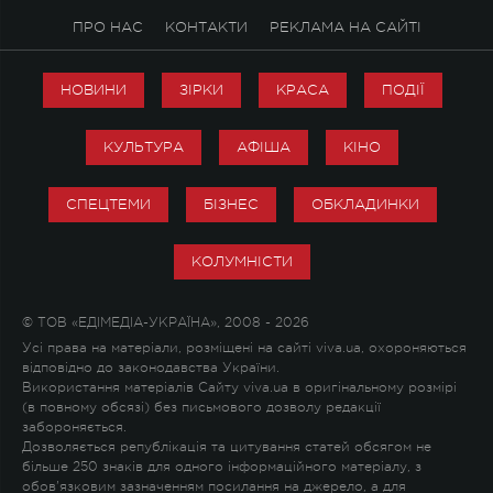
ПРО НАС
КОНТАКТИ
РЕКЛАМА НА САЙТІ
НОВИНИ
ЗІРКИ
КРАСА
ПОДІЇ
КУЛЬТУРА
АФІША
КІНО
СПЕЦТЕМИ
БІЗНЕС
ОБКЛАДИНКИ
КОЛУМНІСТИ
© ТОВ «ЕДІМЕДІА-УКРАЇНА», 2008 - 2026
Усі права на матеріали, розміщені на сайті viva.ua, охороняються
відповідно до законодавства України.
Використання матеріалів Сайту viva.ua в оригінальному розмірі
(в повному обсязі) без письмового дозволу редакції
забороняється.
Дозволяється републікація та цитування статей обсягом не
більше 250 знаків для одного інформаційного матеріалу, з
обов'язковим зазначенням посилання на джерело, а для