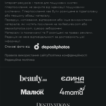
Інтернет-ресурсів – пряме для пошукових систем
гіперпосилання, не закрите від індексації пошуковими
системами. Гіперпосилання має бути розміщене в підзаголовку
або першому абзаці матеріалу.
Передрук, копіювання, відтворення або інше використання
матеріалів, які містять посилання на rexfeatures.com або
depositphotos.com, суворо заборонені.
Матеріали із позначками
!
та
P
розміщені на правах реклами.
Редакція не несе відповідальності за достовірність цієї
інформації.
Стокові фото від:
Правила використання сайту
Політика конфіденційності
Редакційна політика