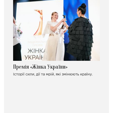
Премія «Жінка України»
Історії сили, дії та мрій, які змінюють країну.