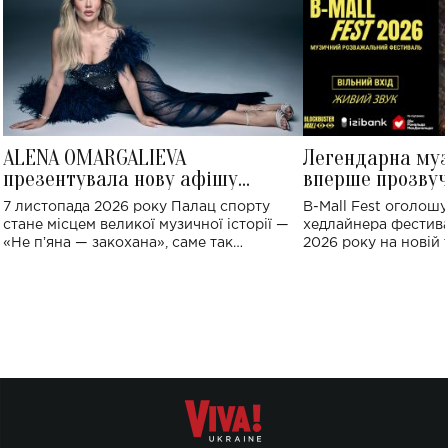
ALENA OMARGALIEVA
Легендарна му
презентувала нову афішу
вперше прозвуч
великого концерту в Палаці
Україні: де від
7 листопада 2026 року Палац спорту
B-Mall Fest оголош
спорту
стане місцем великої музичної історії —
хедлайнера фестива
«Не пʼяна — закохана», саме так
2026 року на новій т
символічно названо майбутній концерт
stage відбудеться у
ALENA OMARGALIEVA.
ENIGMA VOICES' OR