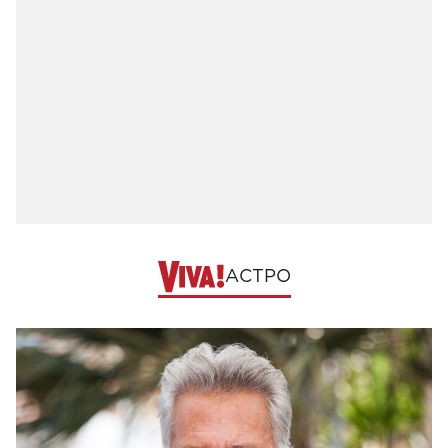
АСТРО