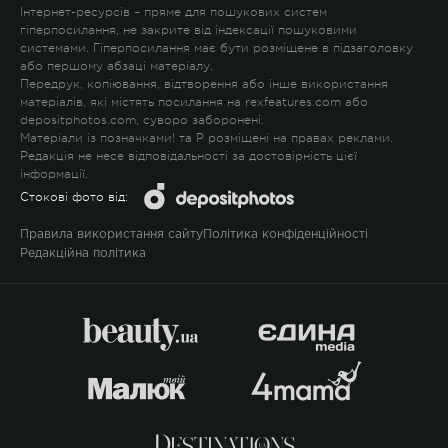
Інтернет-ресурсів – пряме для пошукових систем
гіперпосилання, не закрите від індексації пошуковими
системами. Гіперпосилання має бути розміщене в підзаголовку
або першому абзаці матеріалу.
Передрук, копіювання, відтворення або інше використання
матеріалів, які містять посилання на rexfeatures.com або
depositphotos.com, суворо заборонені.
Матеріали із позначками
!
та
P
розміщені на правах реклами.
Редакція не несе відповідальності за достовірність цієї
інформації.
Стокові фото від:
Правила використання сайту
Політика конфіденційності
Редакційна політика