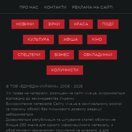
ПРО НАС
КОНТАКТИ
РЕКЛАМА НА САЙТІ
НОВИНИ
ЗІРКИ
КРАСА
ПОДІЇ
КУЛЬТУРА
АФІША
КІНО
СПЕЦТЕМИ
БІЗНЕС
ОБКЛАДИНКИ
КОЛУМНІСТИ
© ТОВ «ЕДІМЕДІА-УКРАЇНА», 2008 - 2026
Усі права на матеріали, розміщені на сайті viva.ua, охороняються
відповідно до законодавства України.
Використання матеріалів Сайту viva.ua в оригінальному розмірі
(в повному обсязі) без письмового дозволу редакції
забороняється.
Дозволяється републікація та цитування статей обсягом не
більше 250 знаків для одного інформаційного матеріалу, з
обов'язковим зазначенням посилання на джерело, а для