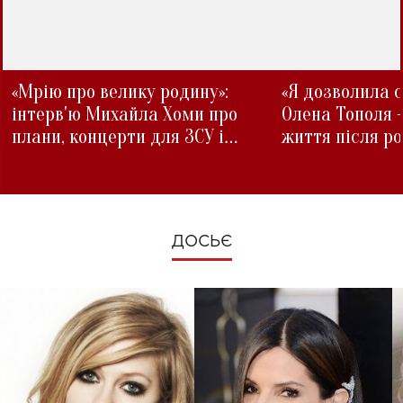
«Мрію про велику родину»:
«Я дозволила с
інтерв'ю Михайла Хоми про
Олена Тополя 
плани, концерти для ЗСУ і
життя після р
зміни під час війни
ДОСЬЄ