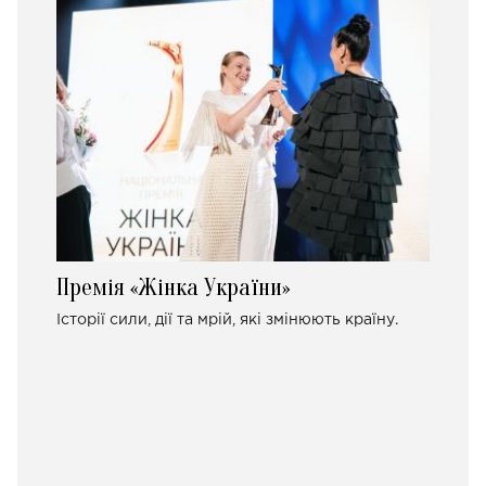
Премія «Жінка України»
Історії сили, дії та мрій, які змінюють країну.