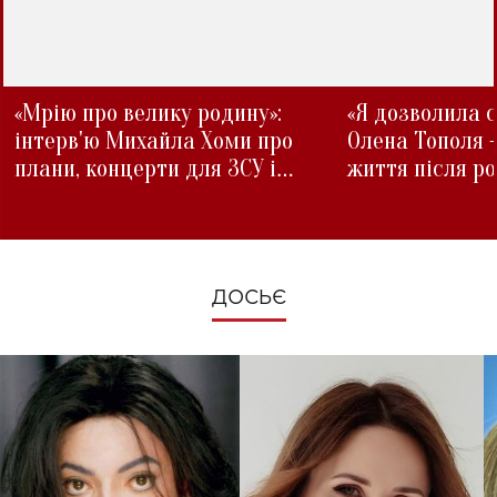
«Мрію про велику родину»:
«Я дозволила с
інтерв'ю Михайла Хоми про
Олена Тополя 
плани, концерти для ЗСУ і
життя після р
зміни під час війни
ДОСЬЄ