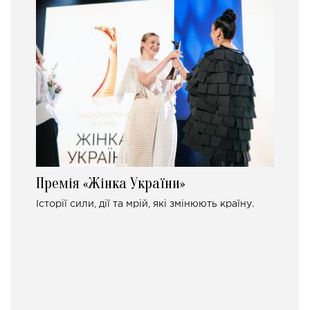
Премія «Жінка України»
Історії сили, дії та мрій, які змінюють країну.