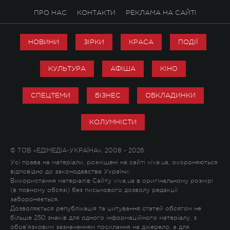
ПРО НАС
КОНТАКТИ
РЕКЛАМА НА САЙТІ
НОВИНИ
ЗІРКИ
КРАСА
ПОДІЇ
КУЛЬТУРА
АФІША
КІНО
СПЕЦТЕМИ
БІЗНЕС
ОБКЛАДИНКИ
КОЛУМНІСТИ
© ТОВ «ЕДІМЕДІА-УКРАЇНА», 2008 - 2026
Усі права на матеріали, розміщені на сайті viva.ua, охороняються
відповідно до законодавства України.
Використання матеріалів Сайту viva.ua в оригінальному розмірі
(в повному обсязі) без письмового дозволу редакції
забороняється.
Дозволяється републікація та цитування статей обсягом не
більше 250 знаків для одного інформаційного матеріалу, з
обов'язковим зазначенням посилання на джерело, а для