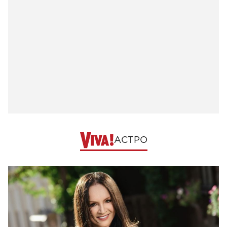
АСТРО