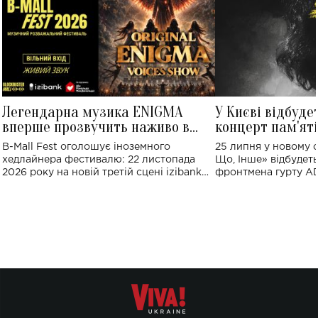
Легендарна музика ENIGMA
У Києві відбуде
вперше прозвучить наживо в
концерт пам'ят
Україні: де відбудеться концерт
Клименка: понад
B-Mall Fest оголошує іноземного
25 липня у новому o
виконають пісн
хедлайнера фестивалю: 22 листопада
Що, Інше» відбудеть
2026 року на новій третій сцені izibank
фронтмена гурту A
stage відбудеться українська прем'єра
Клименка. Це буде 
ENIGMA VOICES' ORIGINAL LIVE SHOW.
вечір, присвячений 
творчість стала си
справжньої любові д