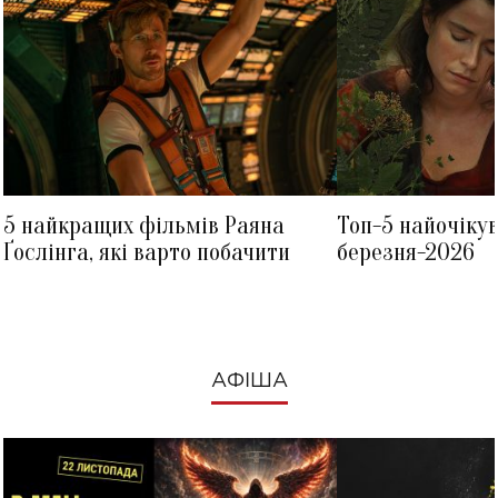
5 найкращих фільмів Раяна
Топ-5 найочіку
Ґослінга, які варто побачити
березня-2026
АФІША