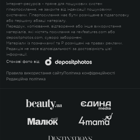
Інтернет-ресурсів – пряме для пошукових систем
гіперпосилання, не закрите від індексації пошуковими
системами. Гіперпосилання має бути розміщене в підзаголовку
або першому абзаці матеріалу.
Передрук, копіювання, відтворення або інше використання
матеріалів, які містять посилання на rexfeatures.com або
depositphotos.com, суворо заборонені.
Матеріали із позначками
!
та
P
розміщені на правах реклами.
Редакція не несе відповідальності за достовірність цієї
інформації.
Стокові фото від:
Правила використання сайту
Політика конфіденційності
Редакційна політика