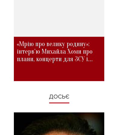
«Мрію про велику родину»:
інтерв'ю Михайла Хоми про
плани, концерти для ЗСУ і
зміни під час війни
ДОСЬЄ