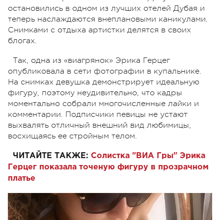
остановились в одном из лучших отелей Дубая и
теперь наслаждаются внеплановыми каникулами.
Снимками с отдыха артистки делятся в своих
блогах.
Так, одна из «виагрянок» Эрика Герцег
опубликовала в сети фотографии в купальнике.
На снимках девушка демонстрирует идеальную
фигуру, поэтому неудивительно, что кадры
моментально собрали многочисленные лайки и
комментарии. Подписчики певицы не устают
выхвалять отличный внешний вид любимицы,
восхищаясь ее стройным телом.
ЧИТАЙТЕ ТАКЖЕ:
Солистка "ВИА Гры" Эрика
Герцег показала точеную фигуру в прозрачном
платье