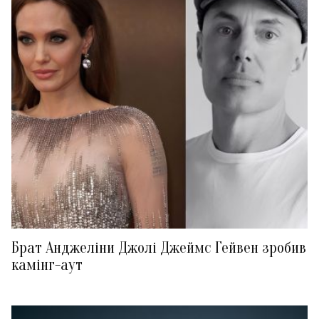
Брат Анджеліни Джолі Джеймс Гейвен зробив
камінг-аут