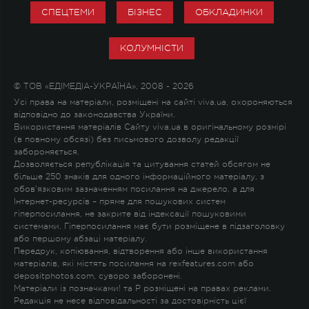
СПЕЦТЕМИ
БІЗНЕС
ОБКЛАДИНКИ
КОЛУМНІСТИ
© ТОВ «ЕДІМЕДІА-УКРАЇНА», 2008 - 2026
Усі права на матеріали, розміщені на сайті viva.ua, охороняються
відповідно до законодавства України.
Використання матеріалів Сайту viva.ua в оригінальному розмірі
(в повному обсязі) без письмового дозволу редакції
забороняється.
Дозволяється републікація та цитування статей обсягом не
більше 250 знаків для одного інформаційного матеріалу, з
обов'язковим зазначенням посилання на джерело, а для
Інтернет-ресурсів – пряме для пошукових систем
гіперпосилання, не закрите від індексації пошуковими
системами. Гіперпосилання має бути розміщене в підзаголовку
або першому абзаці матеріалу.
Передрук, копіювання, відтворення або інше використання
матеріалів, які містять посилання на rexfeatures.com або
depositphotos.com, суворо заборонені.
Матеріали із позначками
!
та
P
розміщені на правах реклами.
Редакція не несе відповідальності за достовірність цієї