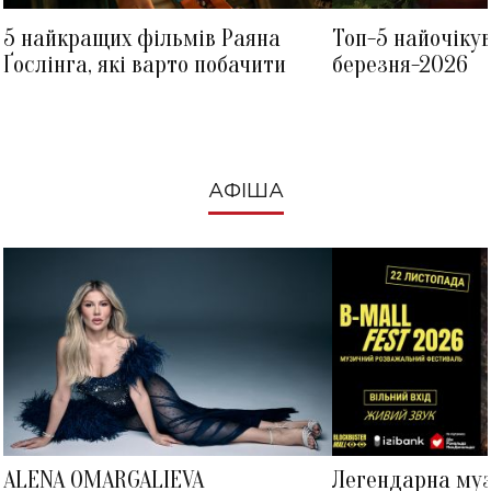
5 найкращих фільмів Раяна
Топ-5 найочіку
Ґослінга, які варто побачити
березня-2026
АФІША
ALENA OMARGALIEVA
Легендарна му