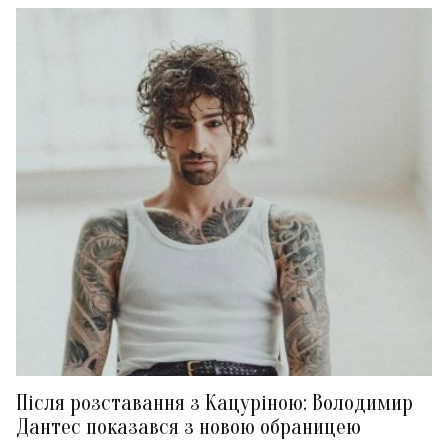
Після розставання з Кацуріною: Володимир
Дантес показався з новою обраницею