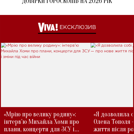
ДОБІРКИ ГОРОСКОПІВ НА 2026 РІК
ЕКСКЛЮЗИВ
«Мрію про велику родину»:
«Я дозволила с
інтерв'ю Михайла Хоми про
Олена Тополя 
плани, концерти для ЗСУ і
життя після р