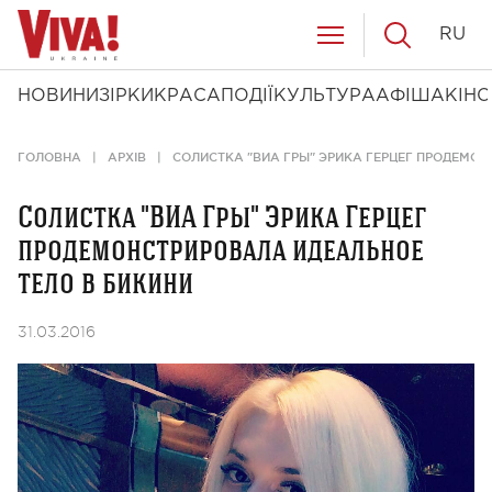
RU
НОВИНИ
ЗІРКИ
КРАСА
ПОДІЇ
КУЛЬТУРА
АФІША
КІНО
ГОЛОВНА
АРХІВ
СОЛИСТКА "ВИА ГРЫ" ЭРИКА ГЕРЦЕГ ПРОДЕМОН
Солистка "ВИА Гры" Эрика Герцег
продемонстрировала идеальное
тело в бикини
31.03.2016