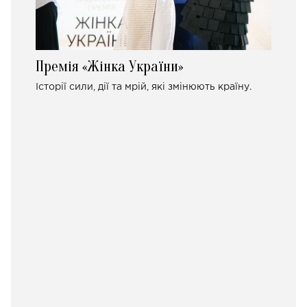
Премія «Жінка України»
Історії сили, дії та мрій, які змінюють країну.