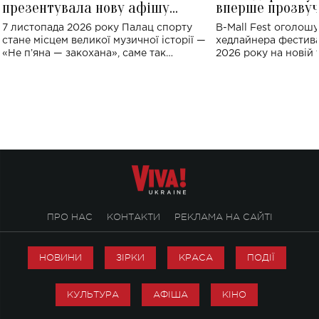
презентувала нову афішу
вперше прозвуч
великого концерту в Палаці
Україні: де від
7 листопада 2026 року Палац спорту
B-Mall Fest оголош
спорту
стане місцем великої музичної історії —
хедлайнера фестива
«Не пʼяна — закохана», саме так
2026 року на новій т
символічно названо майбутній концерт
stage відбудеться у
ALENA OMARGALIEVA.
ENIGMA VOICES' OR
ПРО НАС
КОНТАКТИ
РЕКЛАМА НА САЙТІ
НОВИНИ
ЗІРКИ
КРАСА
ПОДІЇ
КУЛЬТУРА
АФІША
КІНО