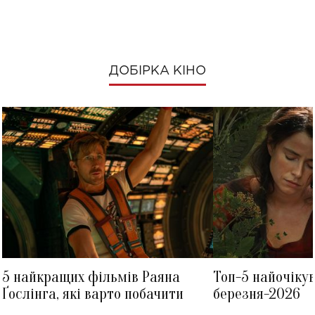
ДОБІРКА КІНО
5 найкращих фільмів Раяна
Топ-5 найочіку
Ґослінга, які варто побачити
березня-2026