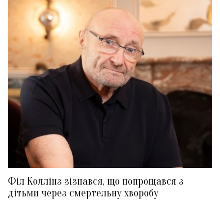
Філ Коллінз зізнався, що попрощався з
дітьми через смертельну хворобу