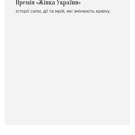
Премія «Жінка України»
Історії сили, дії та мрій, які змінюють країну.