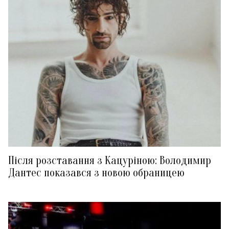
Після розставання з Кацуріною: Володимир
Дантес показався з новою обраницею