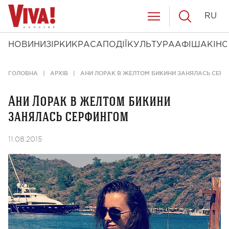
RU
НОВИНИ
ЗІРКИ
КРАСА
ПОДІЇ
КУЛЬТУРА
АФІША
КІНО
ГОЛОВНА
АРХІВ
АНИ ЛОРАК В ЖЕЛТОМ БИКИНИ ЗАНЯЛАСЬ СЕР
Ани Лорак в желтом бикини
занялась серфингом
11.08.2015