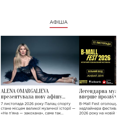
АФІША
ALENA OMARGALIEVA
Легендарна му
презентувала нову афішу
вперше прозвуч
великого концерту в Палаці
Україні: де від
7 листопада 2026 року Палац спорту
B-Mall Fest оголош
спорту
стане місцем великої музичної історії —
хедлайнера фестива
«Не пʼяна — закохана», саме так
2026 року на новій т