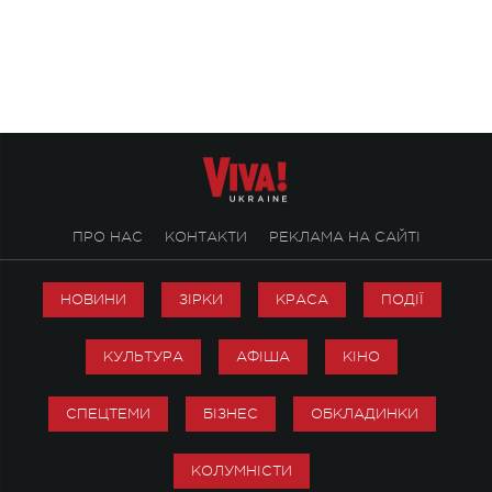
символічно названо майбутній концерт
stage відбудеться у
ALENA OMARGALIEVA.
ENIGMA VOICES' OR
ПРО НАС
КОНТАКТИ
РЕКЛАМА НА САЙТІ
НОВИНИ
ЗІРКИ
КРАСА
ПОДІЇ
КУЛЬТУРА
АФІША
КІНО
СПЕЦТЕМИ
БІЗНЕС
ОБКЛАДИНКИ
КОЛУМНІСТИ