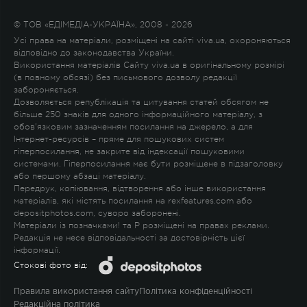
© ТОВ «ЕДІМЕДІА-УКРАЇНА», 2008 - 2026
Усі права на матеріали, розміщені на сайті viva.ua, охороняються
відповідно до законодавства України.
Використання матеріалів Сайту viva.ua в оригінальному розмірі
(в повному обсязі) без письмового дозволу редакції
забороняється.
Дозволяється републікація та цитування статей обсягом не
більше 250 знаків для одного інформаційного матеріалу, з
обов'язковим зазначенням посилання на джерело, а для
Інтернет-ресурсів – пряме для пошукових систем
гіперпосилання, не закрите від індексації пошуковими
системами. Гіперпосилання має бути розміщене в підзаголовку
або першому абзаці матеріалу.
Передрук, копіювання, відтворення або інше використання
матеріалів, які містять посилання на rexfeatures.com або
depositphotos.com, суворо заборонені.
Матеріали із позначками
!
та
P
розміщені на правах реклами.
Редакція не несе відповідальності за достовірність цієї
інформації.
Стокові фото від:
Правила використання сайту
Політика конфіденційності
Редакційна політика