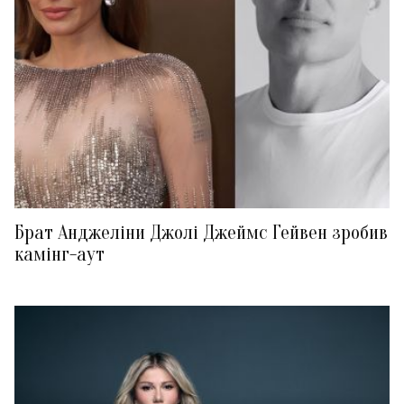
Брат Анджеліни Джолі Джеймс Гейвен зробив
камінг-аут