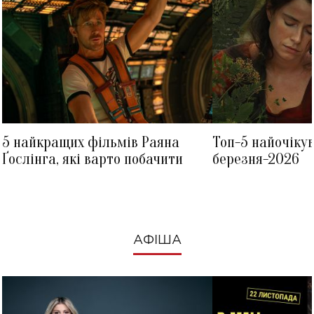
5 найкращих фільмів Раяна
Топ-5 найочіку
Ґослінга, які варто побачити
березня-2026
АФІША