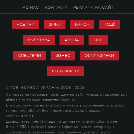
ПРО НАС
КОНТАКТИ
РЕКЛАМА НА САЙТІ
НОВИНИ
ЗІРКИ
КРАСА
ПОДІЇ
КУЛЬТУРА
АФІША
КІНО
СПЕЦТЕМИ
БІЗНЕС
ОБКЛАДИНКИ
КОЛУМНІСТИ
© ТОВ «ЕДІМЕДІА-УКРАЇНА», 2008 - 2026
Усі права на матеріали, розміщені на сайті viva.ua, охороняються
відповідно до законодавства України.
Використання матеріалів Сайту viva.ua в оригінальному розмірі
(в повному обсязі) без письмового дозволу редакції
забороняється.
Дозволяється републікація та цитування статей обсягом не
більше 250 знаків для одного інформаційного матеріалу, з
обов'язковим зазначенням посилання на джерело, а для