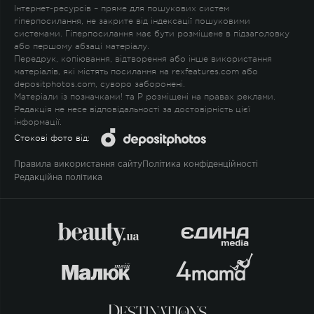
Інтернет-ресурсів – пряме для пошукових систем
гіперпосилання, не закрите від індексації пошуковими
системами. Гіперпосилання має бути розміщене в підзаголовку
або першому абзаці матеріалу.
Передрук, копіювання, відтворення або інше використання
матеріалів, які містять посилання на rexfeatures.com або
depositphotos.com, суворо заборонені.
Матеріали із позначками
!
та
P
розміщені на правах реклами.
Редакція не несе відповідальності за достовірність цієї
інформації.
Стокові фото від:
Правила використання сайту
Політика конфіденційності
Редакційна політика