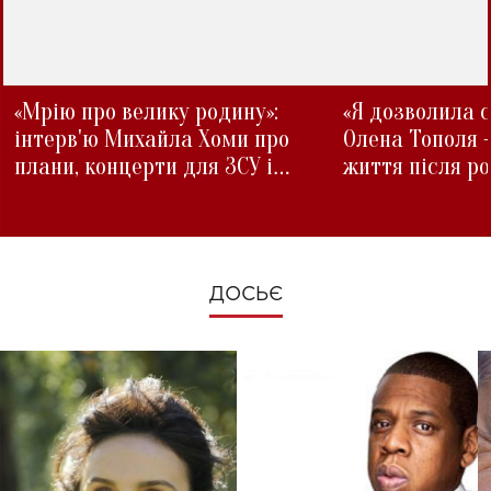
«Мрію про велику родину»:
«Я дозволила с
інтерв'ю Михайла Хоми про
Олена Тополя 
плани, концерти для ЗСУ і
життя після р
зміни під час війни
ДОСЬЄ