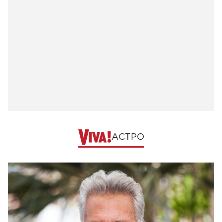
АСТРО