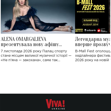
ALENA OMARGALIEVA
Легендарна му
презентувала нову афішу
вперше прозвуч
великого концерту в Палаці
Україні: де від
7 листопада 2026 року Палац спорту
B-Mall Fest оголош
спорту
стане місцем великої музичної історії —
хедлайнера фестива
«Не пʼяна — закохана», саме так
2026 року на новій т
символічно названо майбутній концерт
stage відбудеться у
ALENA OMARGALIEVA.
ENIGMA VOICES' OR