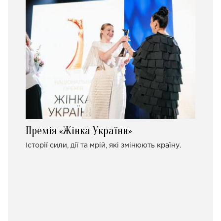
Премія «Жінка України»
Історії сили, дії та мрій, які змінюють країну.