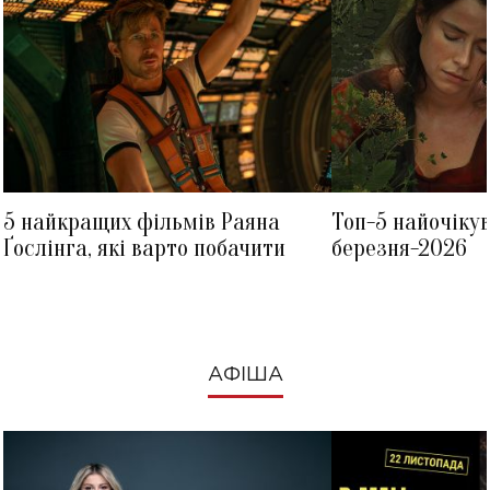
5 найкращих фільмів Раяна
Топ-5 найочіку
Ґослінга, які варто побачити
березня-2026
АФІША