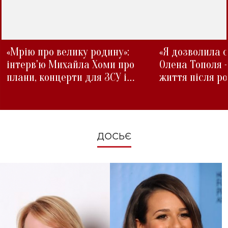
«Мрію про велику родину»:
«Я дозволила с
інтерв'ю Михайла Хоми про
Олена Тополя 
плани, концерти для ЗСУ і
життя після р
зміни під час війни
ДОСЬЄ