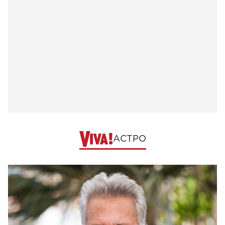
АСТРО