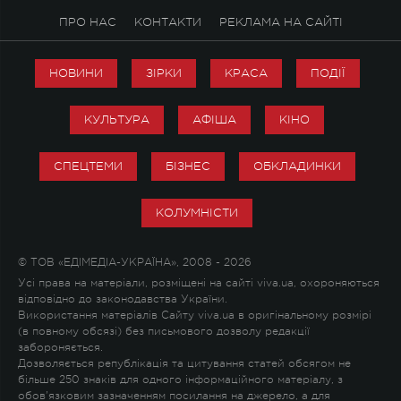
ПРО НАС
КОНТАКТИ
РЕКЛАМА НА САЙТІ
НОВИНИ
ЗІРКИ
КРАСА
ПОДІЇ
КУЛЬТУРА
АФІША
КІНО
СПЕЦТЕМИ
БІЗНЕС
ОБКЛАДИНКИ
КОЛУМНІСТИ
© ТОВ «ЕДІМЕДІА-УКРАЇНА», 2008 - 2026
Усі права на матеріали, розміщені на сайті viva.ua, охороняються
відповідно до законодавства України.
Використання матеріалів Сайту viva.ua в оригінальному розмірі
(в повному обсязі) без письмового дозволу редакції
забороняється.
Дозволяється републікація та цитування статей обсягом не
більше 250 знаків для одного інформаційного матеріалу, з
обов'язковим зазначенням посилання на джерело, а для