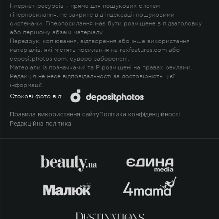
Інтернет-ресурсів – пряме для пошукових систем
гіперпосилання, не закрите від індексації пошуковими
системами. Гіперпосилання має бути розміщене в підзаголовку
або першому абзаці матеріалу.
Передрук, копіювання, відтворення або інше використання
матеріалів, які містять посилання на rexfeatures.com або
depositphotos.com, суворо заборонені.
Матеріали із позначками
!
та
P
розміщені на правах реклами.
Редакція не несе відповідальності за достовірність цієї
інформації.
Стокові фото від:
Правила використання сайту
Політика конфіденційності
Редакційна політика