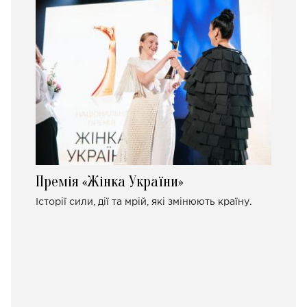
Премія «Жінка України»
Історії сили, дії та мрій, які змінюють країну.