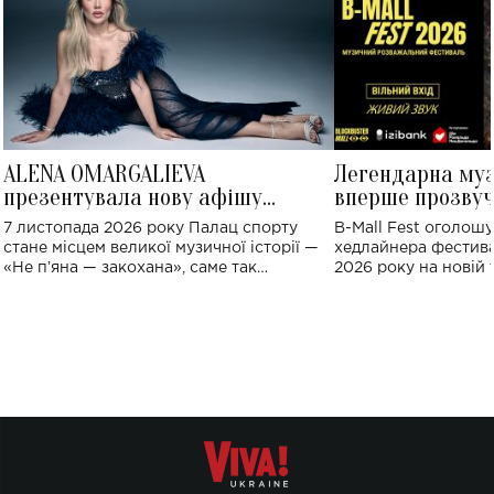
ALENA OMARGALIEVA
Легендарна му
презентувала нову афішу
вперше прозвуч
великого концерту в Палаці
Україні: де від
7 листопада 2026 року Палац спорту
B-Mall Fest оголош
спорту
стане місцем великої музичної історії —
хедлайнера фестива
«Не пʼяна — закохана», саме так
2026 року на новій т
символічно названо майбутній концерт
stage відбудеться у
ALENA OMARGALIEVA.
ENIGMA VOICES' OR