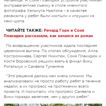
мельницы. А Соня Плакидюк устроила участникам
экстравагантная съемку в стиле именитого
фотографа Хельмута Ньютона – в качестве
реквизита у ребят были костыли и игрушки из
секс-шопа.
ЧИТАЙТЕ ТАКЖЕ:
Ричард Горн и Соня
Плакидюк рассказали, как начался их роман
По возвращению участников ждала последняя
церемония выгона. По итогам обсуждения, Алла
Костромичева, Сергей Никитюк, Соня Плакидюк и
Костя Боровский решили взять в финал Вику
Рогальчук и Самвела Туманяна.
"Это решение далось нам очень сложно. Мы
анализировали не просто работу ребят в течение
недели, а их прогресс на протяжении всего
проекта. И посчитали, что прогресс Самвела и
Вики гораздо заметнее, чем у других ребят".