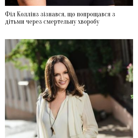
Філ Коллінз зізнався, що попрощався з
дітьми через смертельну хворобу