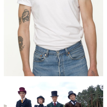
Реван Палюх
"Мне хотелось увидеть в работе ребят легкость,
шуточность, удовольствие от съемки, а Реван
сосредоточился на одной единственной позе, и
больше ничего не смог показать. Он был очень
скован. К сожалению, максимум, на что его
хватило, – это снять шляпу", - оценила работа
Палюха Алла Костромичева.