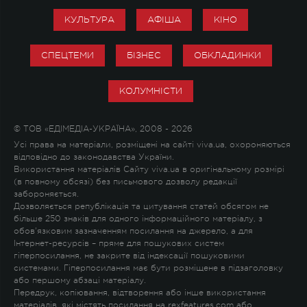
КУЛЬТУРА
АФІША
КІНО
СПЕЦТЕМИ
БІЗНЕС
ОБКЛАДИНКИ
КОЛУМНІСТИ
© ТОВ «ЕДІМЕДІА-УКРАЇНА», 2008 - 2026
Усі права на матеріали, розміщені на сайті viva.ua, охороняються
відповідно до законодавства України.
Використання матеріалів Сайту viva.ua в оригінальному розмірі
(в повному обсязі) без письмового дозволу редакції
забороняється.
Дозволяється републікація та цитування статей обсягом не
більше 250 знаків для одного інформаційного матеріалу, з
обов'язковим зазначенням посилання на джерело, а для
Інтернет-ресурсів – пряме для пошукових систем
гіперпосилання, не закрите від індексації пошуковими
системами. Гіперпосилання має бути розміщене в підзаголовку
або першому абзаці матеріалу.
Передрук, копіювання, відтворення або інше використання
матеріалів, які містять посилання на rexfeatures.com або