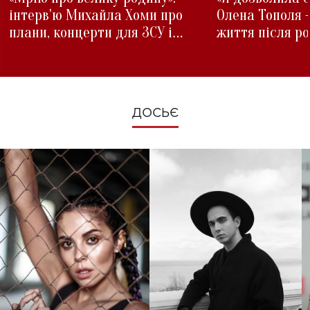
інтерв'ю Михайла Хоми про
Олена Тополя 
плани, концерти для ЗСУ і
життя після р
зміни під час війни
ДОСЬЄ