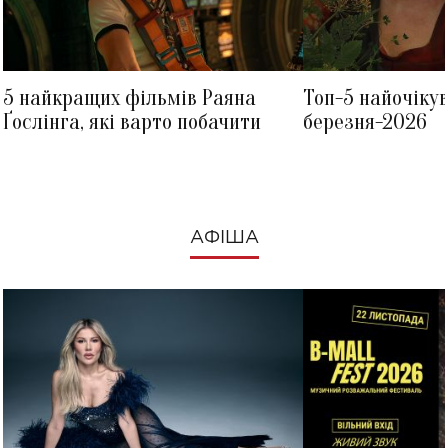
5 найкращих фільмів Раяна
Топ-5 найочіку
Ґослінга, які варто побачити
березня-2026
АФІША