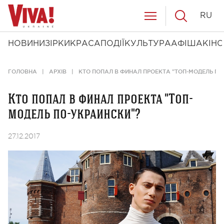
RU
НОВИНИ
ЗІРКИ
КРАСА
ПОДІЇ
КУЛЬТУРА
АФІША
КІНО
ГОЛОВНА
АРХІВ
КТО ПОПАЛ В ФИНАЛ ПРОЕКТА "ТОП-МОДЕЛЬ ПО
Кто попал в финал проекта "Топ-
модель по-украински"?
27.12.2017