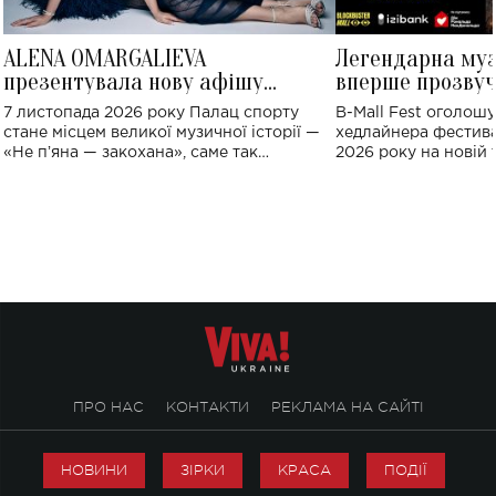
ALENA OMARGALIEVA
Легендарна му
презентувала нову афішу
вперше прозвуч
великого концерту в Палаці
Україні: де від
7 листопада 2026 року Палац спорту
B-Mall Fest оголош
спорту
стане місцем великої музичної історії —
хедлайнера фестива
«Не пʼяна — закохана», саме так
2026 року на новій т
символічно названо майбутній концерт
stage відбудеться у
ALENA OMARGALIEVA.
ENIGMA VOICES' OR
ПРО НАС
КОНТАКТИ
РЕКЛАМА НА САЙТІ
НОВИНИ
ЗІРКИ
КРАСА
ПОДІЇ