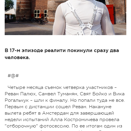
В 17-м эпизоде реалити покинули сразу два
человека.
#@#
Четыре месяца съемок четверка участников –
Реван Палюх, Самвел Туманян, Свят Бойко и Вика
Рогальчук – шли к финалу. Но попали туда не все.
Первым с дистанции сошел Реван. Накануне
вылета ребят в Амстердам для завершающей
недели испытаний Алла Костромичева провела
"отборочную" фотосессию. По ее итогам один из