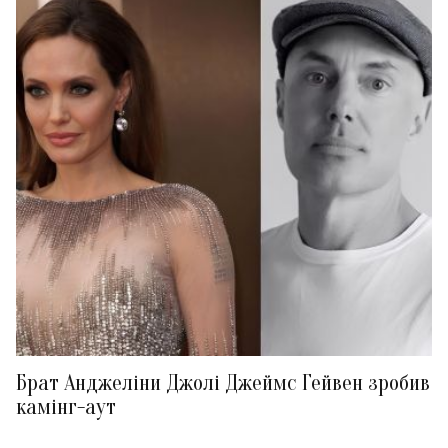
Брат Анджеліни Джолі Джеймс Гейвен зробив
камінг-аут