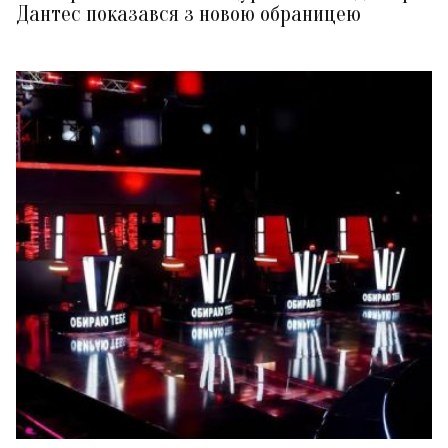
Дантес показався з новою обраницею