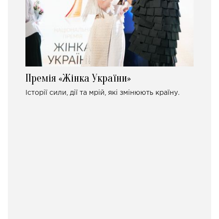
Премія «Жінка України»
Історії сили, дії та мрій, які змінюють країну.