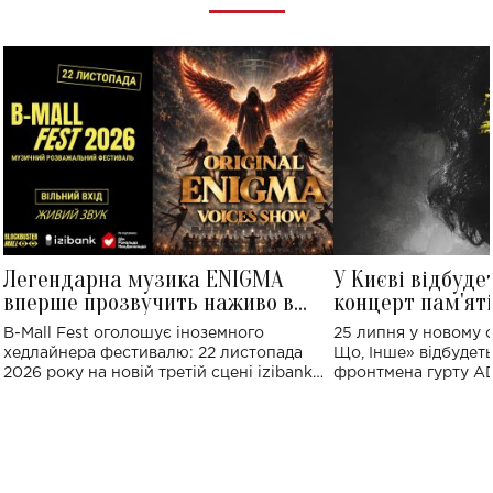
Легендарна музика ENIGMA
У Києві відбуде
вперше прозвучить наживо в
концерт пам'ят
Україні: де відбудеться концерт
Клименка: понад
B-Mall Fest оголошує іноземного
25 липня у новому o
виконають пісн
хедлайнера фестивалю: 22 листопада
Що, Інше» відбудеть
2026 року на новій третій сцені izibank
фронтмена гурту A
stage відбудеться українська прем'єра
Клименка. Це буде 
ENIGMA VOICES' ORIGINAL LIVE SHOW.
вечір, присвячений 
творчість стала си
справжньої любові д