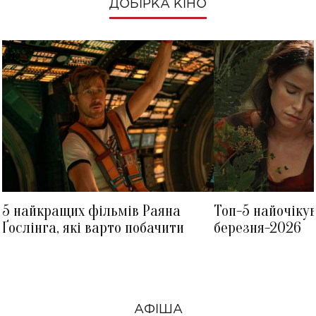
ДОБІРКА КІНО
5 найкращих фільмів Раяна
Топ-5 найочіку
Ґослінга, які варто побачити
березня-2026
АФІША