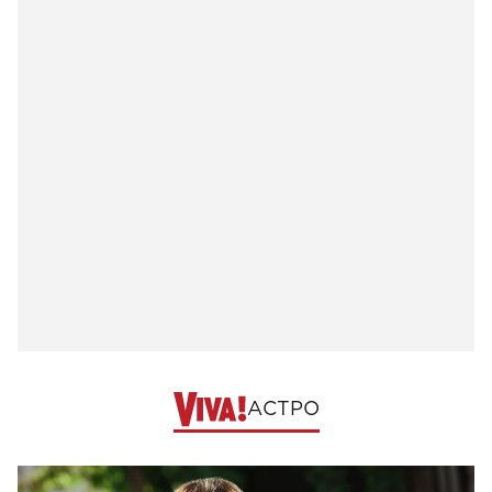
АСТРО