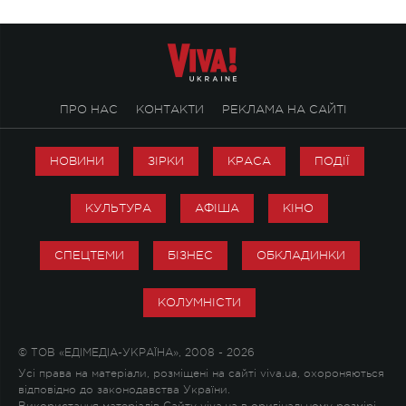
ПРО НАС
КОНТАКТИ
РЕКЛАМА НА САЙТІ
НОВИНИ
ЗІРКИ
КРАСА
ПОДІЇ
КУЛЬТУРА
АФІША
КІНО
СПЕЦТЕМИ
БІЗНЕС
ОБКЛАДИНКИ
КОЛУМНІСТИ
© ТОВ «ЕДІМЕДІА-УКРАЇНА», 2008 - 2026
Усі права на матеріали, розміщені на сайті viva.ua, охороняються
відповідно до законодавства України.