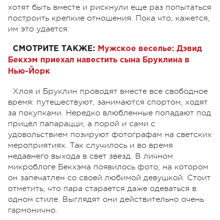
хотят быть вместе и рискнули еще раз попытаться
построить крепкие отношения. Пока что, кажется,
им это удается.
СМОТРИТЕ ТАКЖЕ:
Мужское веселье: Дэвид
Бекхэм приехал навестить сына Бруклина в
Нью-Йорк
Хлоя и Бруклин проводят вместе все свободное
время: путешествуют, занимаются спортом, ходят
за покупками. Нередко влюбленные попадают под
прицел папарацци, а порой и сами с
удовольствием позируют фотографам на светских
мероприятиях. Так случилось и во время
недавнего выхода в свет звезд. В личном
микроблоге Бекхэма появилось фото, на котором
он запечатлен со своей любимой девушкой. Стоит
отметить, что пара старается даже одеваться в
одном стиле. Выглядят они действительно очень
гармонично.