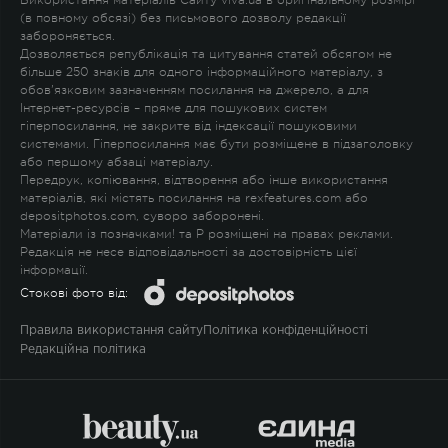
Використання матеріалів Сайту viva.ua в оригінальному розмірі
(в повному обсязі) без письмового дозволу редакції
забороняється.
Дозволяється републікація та цитування статей обсягом не
більше 250 знаків для одного інформаційного матеріалу, з
обов'язковим зазначенням посилання на джерело, а для
Інтернет-ресурсів – пряме для пошукових систем
гіперпосилання, не закрите від індексації пошуковими
системами. Гіперпосилання має бути розміщене в підзаголовку
або першому абзаці матеріалу.
Передрук, копіювання, відтворення або інше використання
матеріалів, які містять посилання на rexfeatures.com або
depositphotos.com, суворо заборонені.
Матеріали із позначками
!
та
P
розміщені на правах реклами.
Редакція не несе відповідальності за достовірність цієї
інформації.
Стокові фото від:
Правила використання сайту
Політика конфіденційності
Редакційна політика