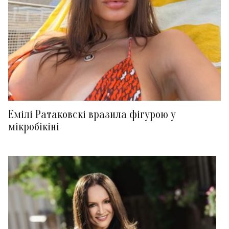
Емілі Ратаковскі вразила фігурою у
мікробікіні