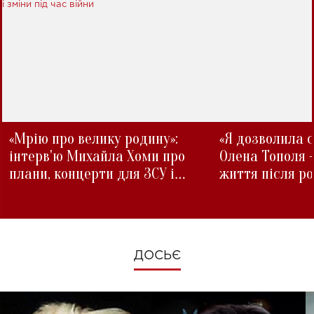
«Мрію про велику родину»:
«Я дозволила с
інтерв'ю Михайла Хоми про
Олена Тополя 
плани, концерти для ЗСУ і
життя після р
зміни під час війни
ДОСЬЄ