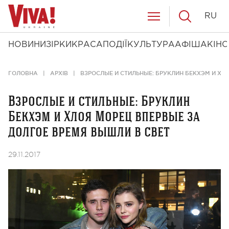
RU
НОВИНИ
ЗІРКИ
КРАСА
ПОДІЇ
КУЛЬТУРА
АФІША
КІНО
ГОЛОВНА
АРХІВ
ВЗРОСЛЫЕ И СТИЛЬНЫЕ: БРУКЛИН БЕКХЭМ И ХЛ
Взрослые и стильные: Бруклин
Бекхэм и Хлоя Морец впервые за
долгое время вышли в свет
29.11.2017