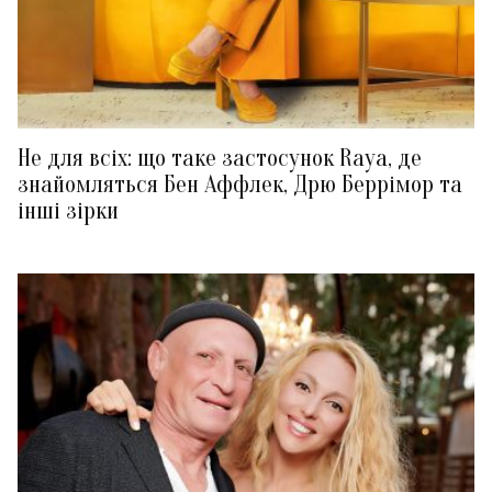
Не для всіх: що таке застосунок Raya, де
знайомляться Бен Аффлек, Дрю Беррімор та
інші зірки