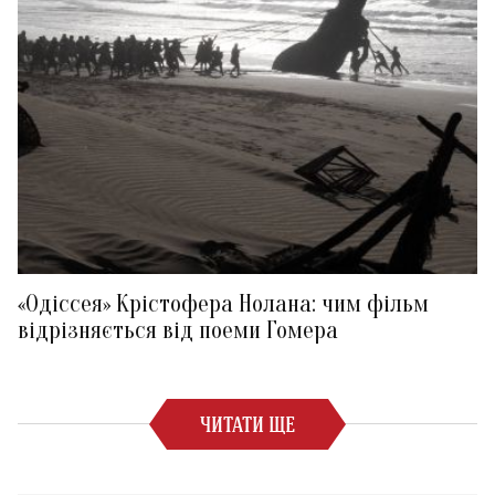
«Одіссея» Крістофера Нолана: чим фільм
відрізняється від поеми Гомера
ЧИТАТИ ЩЕ