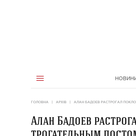
НОВИН
ГОЛОВНА
АРХІВ
АЛАН БАДОЕВ РАСТРОГАЛ ПОКЛО
Алан Бадоев растрог
трогательным постом