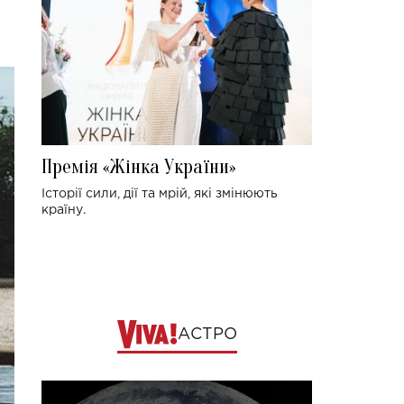
Премія «Жінка України»
Історії сили, дії та мрій, які змінюють
країну.
АСТРО