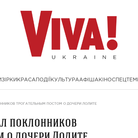
И
ЗІРКИ
КРАСА
ПОДІЇ
КУЛЬТУРА
АФІША
КІНО
СПЕЦТЕМ
ННИКОВ ТРОГАТЕЛЬНЫМ ПОСТОМ О ДОЧЕРИ ЛОЛИТЕ
ал поклонников
 о дочери Лолите