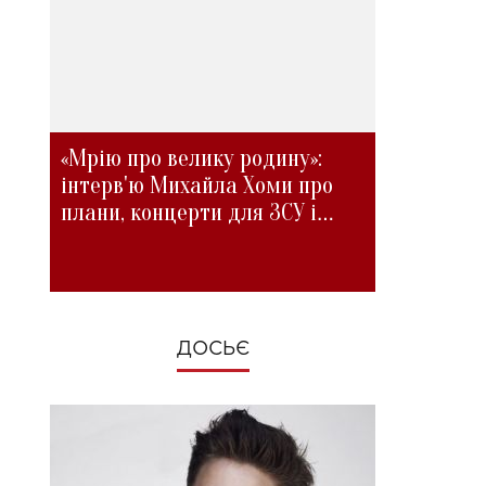
«Мрію про велику родину»:
інтерв'ю Михайла Хоми про
плани, концерти для ЗСУ і
зміни під час війни
ДОСЬЄ