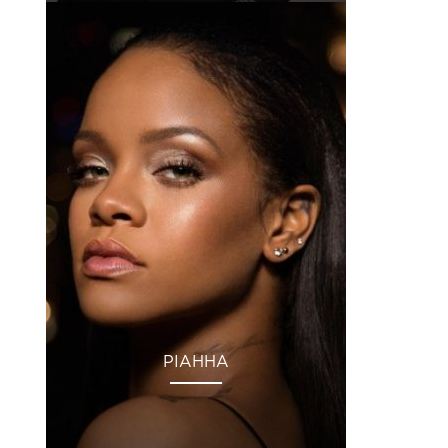
РІАННА