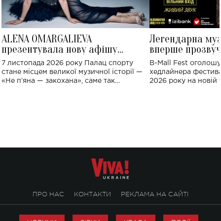
ALENA OMARGALIEVA
Легендарна му
презентувала нову афішу
вперше прозвуч
великого концерту в Палаці
Україні: де від
7 листопада 2026 року Палац спорту
B-Mall Fest оголош
спорту
стане місцем великої музичної історії —
хедлайнера фестива
«Не пʼяна — закохана», саме так
2026 року на новій т
символічно названо майбутній концерт
stage відбудеться у
ALENA OMARGALIEVA.
ENIGMA VOICES' OR
ПРО НАС
КОНТАКТИ
РЕКЛАМА НА САЙТІ