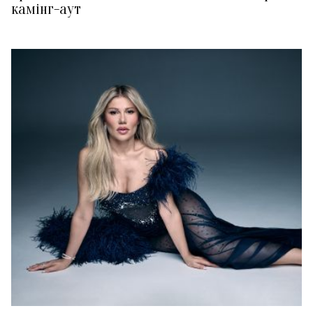
камінг-аут