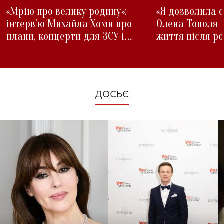
«Мрію про велику родину»:
«Я дозволила с
інтерв'ю Михайла Хоми про
Олена Тополя 
плани, концерти для ЗСУ і
життя після р
зміни під час війни
ДОСЬЄ