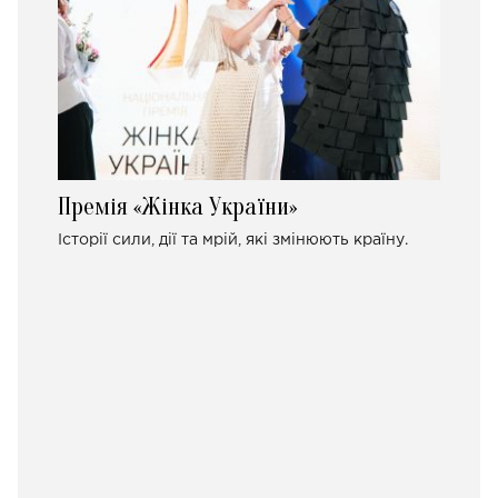
Премія «Жінка України»
Історії сили, дії та мрій, які змінюють країну.