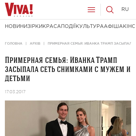
RU
НОВИНИ
ЗІРКИ
КРАСА
ПОДІЇ
КУЛЬТУРА
АФІША
КІНО
ГОЛОВНА
АРХІВ
ПРИМЕРНАЯ СЕМЬЯ: ИВАНКА ТРАМП ЗАСЫПАЛА 
Примерная семья: Иванка Трамп
засыпала сеть снимками с мужем и
детьми
17.03.2017