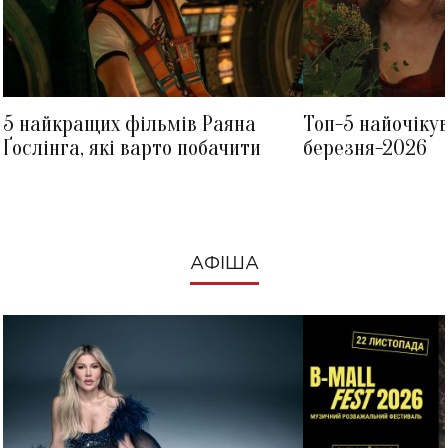
5 найкращих фільмів Раяна
Топ-5 найочіку
Ґослінга, які варто побачити
березня-2026
АФІША