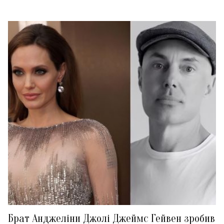
Брат Анджеліни Джолі Джеймс Гейвен зробив