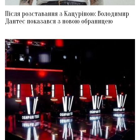
Після розставання з Кацуріною: Володимир
Дантес показався з новою обраницею