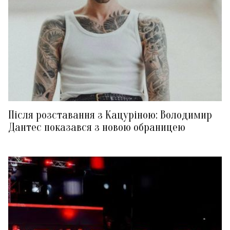
Після розставання з Кацуріною: Володимир
Дантес показався з новою обраницею