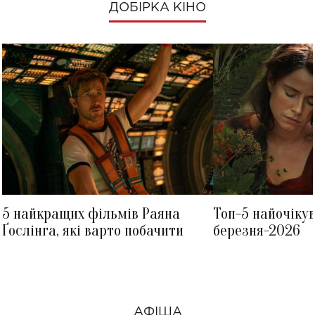
ДОБІРКА КІНО
5 найкращих фільмів Раяна
Топ-5 найочіку
Ґослінга, які варто побачити
березня-2026
АФІША