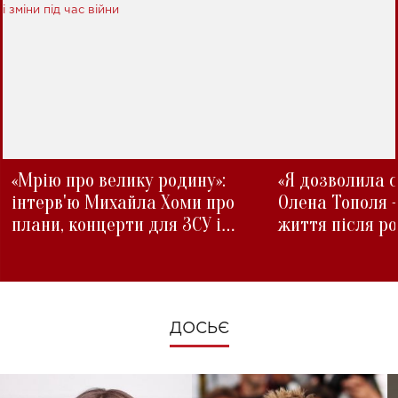
«Мрію про велику родину»:
«Я дозволила с
інтерв'ю Михайла Хоми про
Олена Тополя 
плани, концерти для ЗСУ і
життя після р
зміни під час війни
ДОСЬЄ