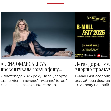
ALENA OMARGALIEVA
Легендарна му
презентувала нову афішу
вперше прозвуч
великого концерту в Палаці
Україні: де від
7 листопада 2026 року Палац спорту
B-Mall Fest оголош
спорту
стане місцем великої музичної історії —
хедлайнера фестива
«Не пʼяна — закохана», саме так
2026 року на новій т
символічно названо майбутній концерт
stage відбудеться у
ALENA OMARGALIEVA.
ENIGMA VOICES' OR