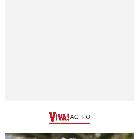
АСТРО