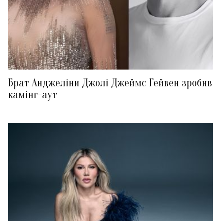
Брат Анджеліни Джолі Джеймс Гейвен зробив
камінг-аут