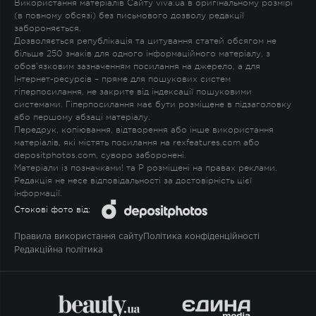
Використання матеріалів Сайту viva.ua в оригінальному розмірі
(в повному обсязі) без письмового дозволу редакції
забороняється.
Дозволяється републікація та цитування статей обсягом не
більше 250 знаків для одного інформаційного матеріалу, з
обов'язковим зазначенням посилання на джерело, а для
Інтернет-ресурсів – пряме для пошукових систем
гіперпосилання, не закрите від індексації пошуковими
системами. Гіперпосилання має бути розміщене в підзаголовку
або першому абзаці матеріалу.
Передрук, копіювання, відтворення або інше використання
матеріалів, які містять посилання на rexfeatures.com або
depositphotos.com, суворо заборонені.
Матеріали із позначками
!
та
P
розміщені на правах реклами.
Редакція не несе відповідальності за достовірність цієї
інформації.
Стокові фото від:
Правила використання сайту
Політика конфіденційності
Редакційна політика