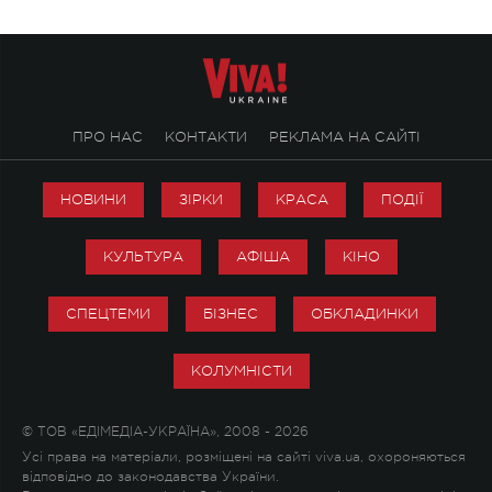
ПРО НАС
КОНТАКТИ
РЕКЛАМА НА САЙТІ
НОВИНИ
ЗІРКИ
КРАСА
ПОДІЇ
КУЛЬТУРА
АФІША
КІНО
СПЕЦТЕМИ
БІЗНЕС
ОБКЛАДИНКИ
КОЛУМНІСТИ
© ТОВ «ЕДІМЕДІА-УКРАЇНА», 2008 - 2026
Усі права на матеріали, розміщені на сайті viva.ua, охороняються
відповідно до законодавства України.