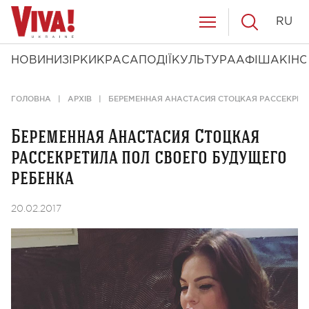
RU
НОВИНИ
ЗІРКИ
КРАСА
ПОДІЇ
КУЛЬТУРА
АФІША
КІНО
ГОЛОВНА
АРХІВ
БЕРЕМЕННАЯ АНАСТАСИЯ СТОЦКАЯ РАССЕКРЕТ
Беременная Анастасия Стоцкая
рассекретила пол своего будущего
ребенка
20.02.2017