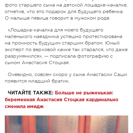
фото старшего сына на детской лошадке-качалке,
отметив, что это подарок для будущего ребенка.
О малыше певица говорит в мужском роде.
«Лошадка-качалка для моего будущего
маленького наездника успешно протестирована
на прочность будущим старшим братом. Юный
эксперт по верховой качке так старался, что даже
разрумянился»,
—
подписала фотографию с
сыном Анастасия Стоцкая.
Очевидно, совсем скоро у сына Анастасии Саши
появится младший братик.
ЧИТАЙТЕ ТАКЖЕ:
Больше не рыженькая:
беременная Анастасия Стоцкая кардинально
сменила имидж