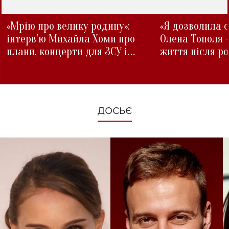
«Мрію про велику родину»:
«Я дозволила с
інтерв'ю Михайла Хоми про
Олена Тополя 
плани, концерти для ЗСУ і
життя після р
зміни під час війни
ДОСЬЄ