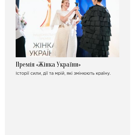
Премія «Жінка України»
Історії сили, дії та мрій, які змінюють країну.