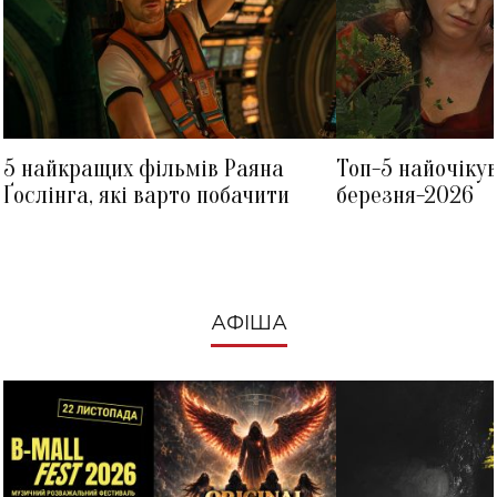
5 найкращих фільмів Раяна
Топ-5 найочіку
Ґослінга, які варто побачити
березня-2026
АФІША