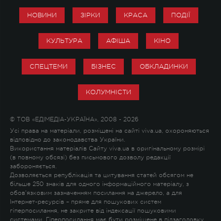
НОВИНИ
ЗІРКИ
КРАСА
ПОДІЇ
КУЛЬТУРА
АФІША
КІНО
СПЕЦТЕМИ
БІЗНЕС
ОБКЛАДИНКИ
КОЛУМНІСТИ
© ТОВ «ЕДІМЕДІА-УКРАЇНА», 2008 - 2026
Усі права на матеріали, розміщені на сайті viva.ua, охороняються
відповідно до законодавства України.
Використання матеріалів Сайту viva.ua в оригінальному розмірі
(в повному обсязі) без письмового дозволу редакції
забороняється.
Дозволяється републікація та цитування статей обсягом не
більше 250 знаків для одного інформаційного матеріалу, з
обов'язковим зазначенням посилання на джерело, а для
Інтернет-ресурсів – пряме для пошукових систем
гіперпосилання, не закрите від індексації пошуковими
системами. Гіперпосилання має бути розміщене в підзаголовку