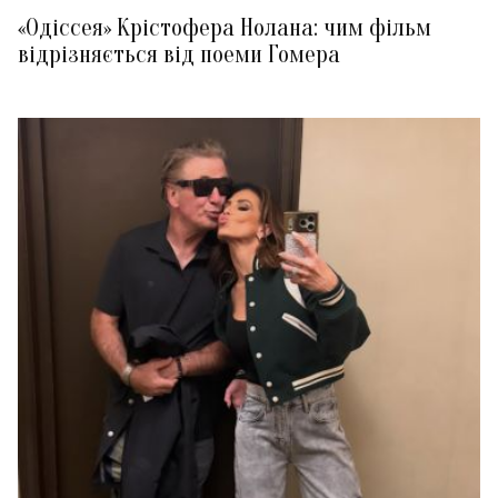
«Одіссея» Крістофера Нолана: чим фільм
відрізняється від поеми Гомера