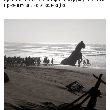
презентував нову колекцію