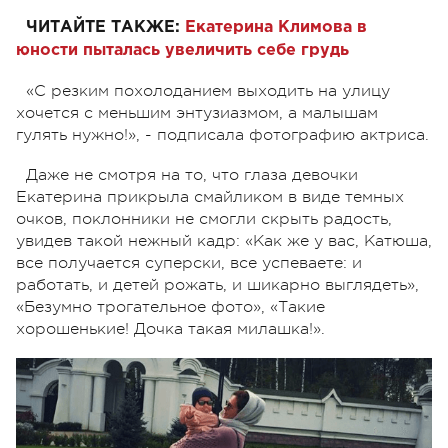
ЧИТАЙТЕ ТАКЖЕ:
Екатерина Климова в
юности пыталась увеличить себе грудь
«С резким похолоданием выходить на улицу
хочется с меньшим энтузиазмом, а малышам
гулять нужно!», - подписала фотографию актриса.
Даже не смотря на то, что глаза девочки
Екатерина прикрыла смайликом в виде темных
очков, поклонники не смогли скрыть радость,
увидев такой нежный кадр: «Как же у вас, Катюша,
все получается суперски, все успеваете: и
работать, и детей рожать, и шикарно выглядеть»,
«Безумно трогательное фото», «Такие
хорошенькие! Дочка такая милашка!».