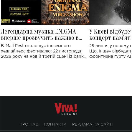
Легендарна музика ENIGMA
У Києві відбуде
вперше прозвучить наживо в
концерт пам'ят
Україні: де відбудеться концерт
Клименка: понад
B-Mall Fest оголошує іноземного
25 липня у новому o
виконають пісн
хедлайнера фестивалю: 22 листопада
Що, Інше» відбудеть
2026 року на новій третій сцені izibank
фронтмена гурту A
stage відбудеться українська прем'єра
Клименка. Це буде 
ENIGMA VOICES' ORIGINAL LIVE SHOW.
вечір, присвячений 
творчість стала си
справжньої любові д
ПРО НАС
КОНТАКТИ
РЕКЛАМА НА САЙТІ