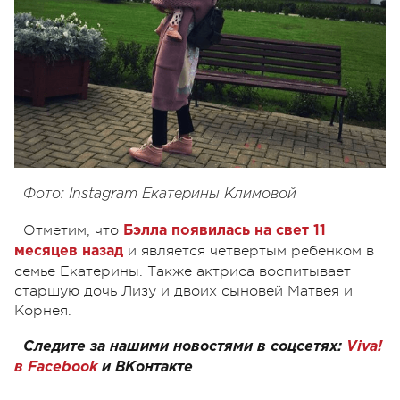
Фото: Instagram Екатерины Климовой
Отметим, что
Бэлла появилась на свет 11
и является четвертым ребенком в
месяцев назад
семье Екатерины. Также актриса воспитывает
старшую дочь Лизу и двоих сыновей Матвея и
Корнея.
Следите за нашими новостями в соцсетях:
Viva!
в Facebook
и ВКонтакте