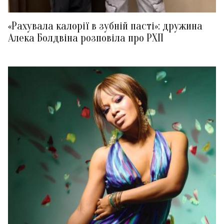
«Рахувала калорії в зубній пасті»: дружина
Алека Болдвіна розповіла про РХП