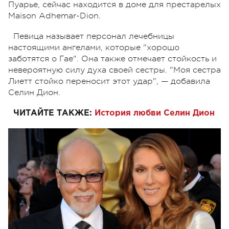
Пуарье, сейчас находится в доме для престарелых
Maison Adhemar-Dion.
Певица называет персонал лечебницы
настоящими ангелами, которые "хорошо
заботятся о Гае". Она также отмечает стойкость и
невероятную силу духа своей сестры. "Моя сестра
Лиетт стойко переносит этот удар",
— добавила
Селин Дион.
ЧИТАЙТЕ ТАКЖЕ:
История любви Селин Дион