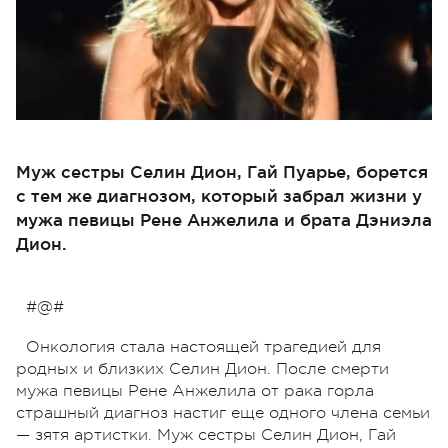
Муж сестры Селин Дион, Гай Пуарье, борется
с тем же диагнозом, который забрал жизни у
мужа певицы Рене Анжелила и брата Дэниэла
Дион.
#@#
Онкология стала настоящей трагедией для
родных и близких Селин Дион. После смерти
мужа певицы Рене Анжелила от рака горла
страшный диагноз настиг еще одного члена семьи
— зятя артистки. Муж сестры Селин Дион, Гай