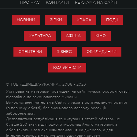
ПРО НАС
КОНТАКТИ
РЕКЛАМА НА САЙТІ
НОВИНИ
ЗІРКИ
КРАСА
ПОДІЇ
КУЛЬТУРА
АФІША
КІНО
СПЕЦТЕМИ
БІЗНЕС
ОБКЛАДИНКИ
КОЛУМНІСТИ
© ТОВ «ЕДІМЕДІА-УКРАЇНА», 2008 - 2026
Усі права на матеріали, розміщені на сайті viva.ua, охороняються
відповідно до законодавства України.
Використання матеріалів Сайту viva.ua в оригінальному розмірі
(в повному обсязі) без письмового дозволу редакції
забороняється.
Дозволяється републікація та цитування статей обсягом не
більше 250 знаків для одного інформаційного матеріалу, з
обов'язковим зазначенням посилання на джерело, а для
Інтернет-ресурсів – пряме для пошукових систем