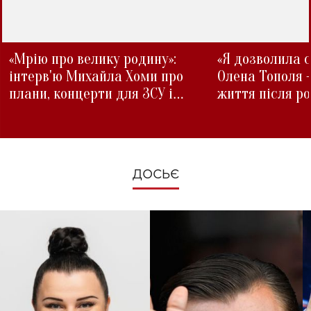
«Мрію про велику родину»:
«Я дозволила с
інтерв'ю Михайла Хоми про
Олена Тополя 
плани, концерти для ЗСУ і
життя після р
зміни під час війни
ДОСЬЄ