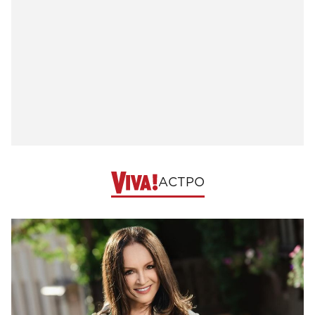
АСТРО