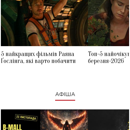
5 найкращих фільмів Раяна
Топ-5 найочіку
Ґослінга, які варто побачити
березня-2026
АФІША