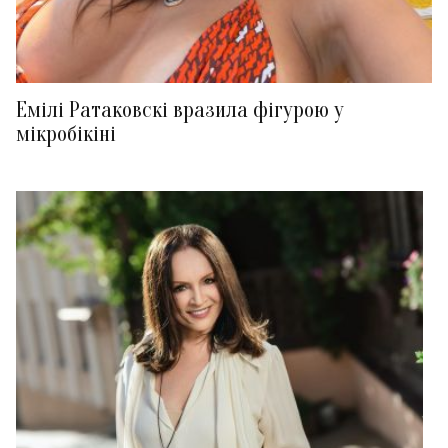
Емілі Ратаковскі вразила фігурою у
мікробікіні