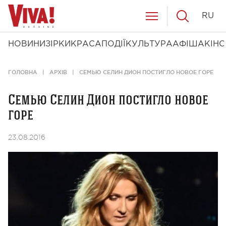
RU
НОВИНИ
ЗІРКИ
КРАСА
ПОДІЇ
КУЛЬТУРА
АФІША
КІНО
ГОЛОВНА
АРХІВ
CЕМЬЮ СЕЛИН ДИОН ПОСТИГЛО НОВОЕ ГОРЕ
Cемью Селин Дион постигло новое
горе
23.08.2016