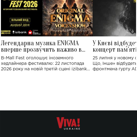
Легендарна музика ENIGMA
У Києві відбуде
вперше прозвучить наживо в
концерт пам'ят
Україні: де відбудеться концерт
Клименка: понад
B-Mall Fest оголошує іноземного
25 липня у новому o
виконають пісн
хедлайнера фестивалю: 22 листопада
Що, Інше» відбудеть
2026 року на новій третій сцені izibank
фронтмена гурту A
stage відбудеться українська прем'єра
Клименка. Це буде 
ENIGMA VOICES' ORIGINAL LIVE SHOW.
вечір, присвячений 
творчість стала си
справжньої любові д