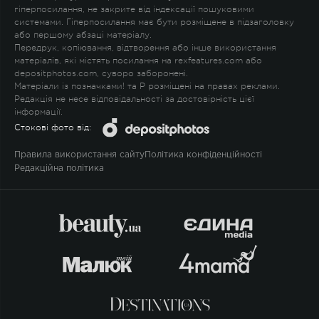
гіперпосилання, не закрите від індексації пошуковими
системами. Гіперпосилання має бути розміщене в підзаголовку
або першому абзаці матеріалу.
Передрук, копіювання, відтворення або інше використання
матеріалів, які містять посилання на rexfeatures.com або
depositphotos.com, суворо заборонені.
Матеріали із позначками
!
та
P
розміщені на правах реклами.
Редакція не несе відповідальності за достовірність цієї
інформації.
Стокові фото від:
Правила використання сайту
Політика конфіденційності
Редакційна політика