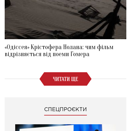
«Одіссея» Крістофера Нолана: чим фільм
відрізняється від поеми Гомера
ЧИТАТИ ЩЕ
СПЕЦПРОЄКТИ