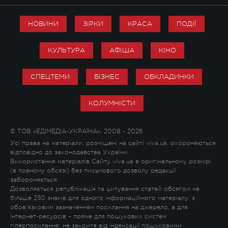
НОВИНИ
ЗІРКИ
КРАСА
ПОДІЇ
КУЛЬТУРА
АФІША
КІНО
СПЕЦТЕМИ
БІЗНЕС
ОБКЛАДИНКИ
КОЛУМНІСТИ
© ТОВ «ЕДІМЕДІА-УКРАЇНА», 2008 - 2026
Усі права на матеріали, розміщені на сайті viva.ua, охороняються
відповідно до законодавства України.
Використання матеріалів Сайту viva.ua в оригінальному розмірі
(в повному обсязі) без письмового дозволу редакції
забороняється.
Дозволяється републікація та цитування статей обсягом не
більше 250 знаків для одного інформаційного матеріалу, з
обов'язковим зазначенням посилання на джерело, а для
Інтернет-ресурсів – пряме для пошукових систем
гіперпосилання, не закрите від індексації пошуковими