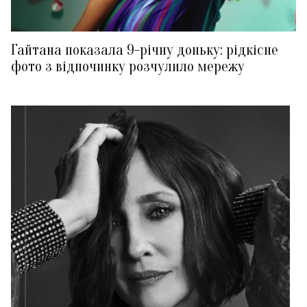
Гайтана показала 9-річну доньку: рідкісне
фото з відпочинку розчулило мережу