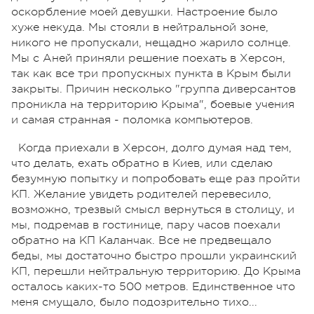
оскорбление моей девушки. Настроение было
хуже некуда. Мы стояли в нейтральной зоне,
никого не пропускали, нещадно жарило солнце.
Мы с Аней приняли решение поехать в Херсон,
так как все три пропускных пункта в Крым были
закрыты. Причин несколько "группа диверсантов
проникла на территорию Крыма", боевые учения
и самая странная - поломка компьютеров.
Когда приехали в Херсон, долго думая над тем,
что делать, ехать обратно в Киев, или сделаю
безумную попытку и попробовать еще раз пройти
КП. Желание увидеть родителей перевесило,
возможно, трезвый смысл вернуться в столицу, и
мы, подремав в гостинице, пару часов поехали
обратно на КП Каланчак. Все не предвещало
беды, мы достаточно быстро прошли украинский
КП, перешли нейтральную территорию. До Крыма
осталось каких-то 500 метров. Единственное что
меня смущало, было подозрительно тихо...