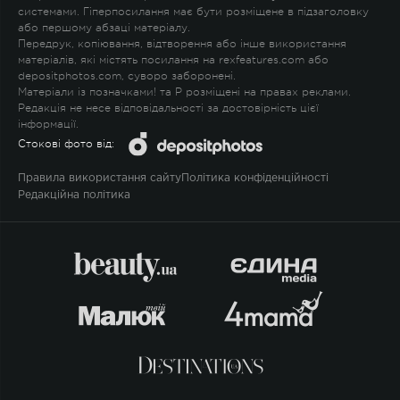
системами. Гіперпосилання має бути розміщене в підзаголовку
або першому абзаці матеріалу.
Передрук, копіювання, відтворення або інше використання
матеріалів, які містять посилання на rexfeatures.com або
depositphotos.com, суворо заборонені.
Матеріали із позначками
!
та
P
розміщені на правах реклами.
Редакція не несе відповідальності за достовірність цієї
інформації.
Стокові фото від:
Правила використання сайту
Політика конфіденційності
Редакційна політика