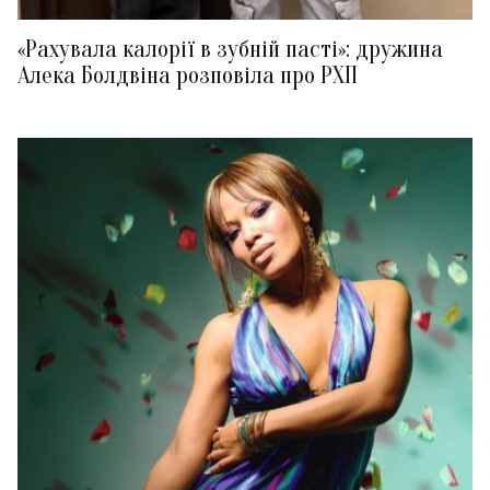
«Рахувала калорії в зубній пасті»: дружина
Алека Болдвіна розповіла про РХП