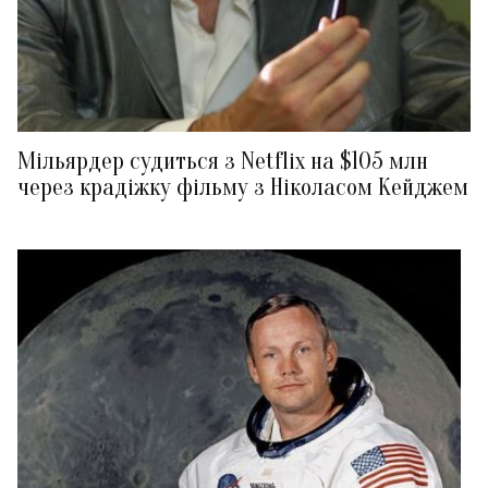
Мільярдер судиться з Netflix на $105 млн
через крадіжку фільму з Ніколасом Кейджем