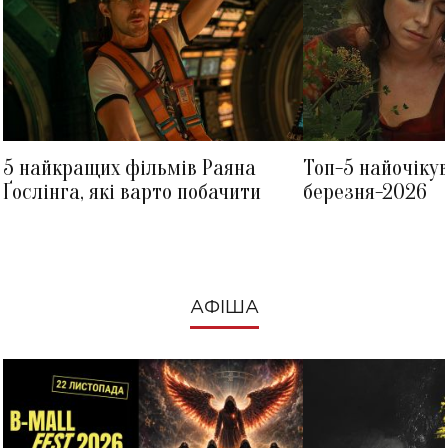
5 найкращих фільмів Раяна
Топ-5 найочіку
Ґослінга, які варто побачити
березня-2026
АФІША