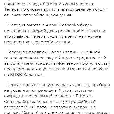
пара попала под обстрел и чудом уцелела.
Теперь, по словам артиста, в этот день они будут
отмечать второй день рождения.
"Сегодня вместе с Anna Brazhenko будем
праздновать второй день рождения! Мы живы, и
это главное. Теперь, судя по всему, нам нужна
психологическая реабилитация...
Теперь по порядку. После Италии мы с Аней
запланировали поездку в Ялту к ее родителям. 6
августа у меня концерт в Железном порту, и сразу
после его окончания мы сели в машину и поехали
на КПВВ Каланчак.
Первая попытка не увенчалась успехом, прибыли
на украинскую границу в 4 утра, отстояли
очередь и подошли к блокпосту АР Крым.
Сначала был замечен в воздухе российский
вертолет Ми-8, потом солдаты в окопах, и в
довеску "быдло", которому я сделал замечание за