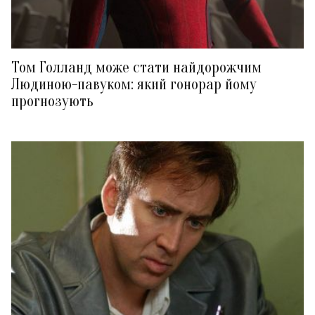
Том Голланд може стати найдорожчим
Людиною-павуком: який гонорар йому
прогнозують