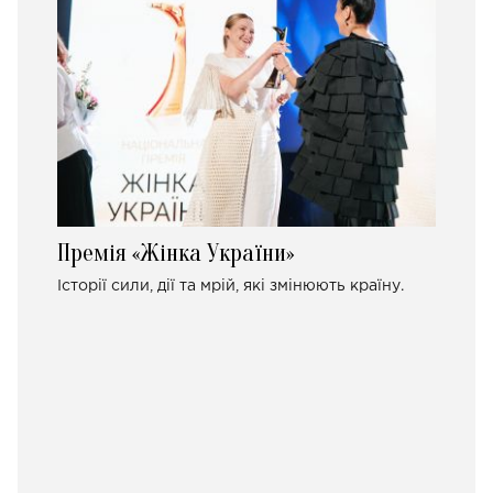
Премія «Жінка України»
Історії сили, дії та мрій, які змінюють країну.