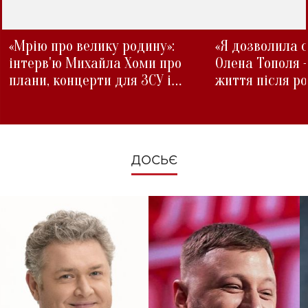
«Мрію про велику родину»:
«Я дозволила с
інтерв'ю Михайла Хоми про
Олена Тополя 
плани, концерти для ЗСУ і
життя після р
зміни під час війни
ДОСЬЄ