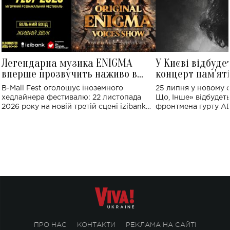
Легендарна музика ENIGMA
У Києві відбуде
вперше прозвучить наживо в
концерт пам'ят
Україні: де відбудеться концерт
Клименка: понад
B-Mall Fest оголошує іноземного
25 липня у новому o
виконають пісн
хедлайнера фестивалю: 22 листопада
Що, Інше» відбудеть
2026 року на новій третій сцені izibank
фронтмена гурту A
stage відбудеться українська прем'єра
Клименка. Це буде 
ENIGMA VOICES' ORIGINAL LIVE SHOW.
вечір, присвячений 
творчість стала си
справжньої любові д
ПРО НАС
КОНТАКТИ
РЕКЛАМА НА САЙТІ