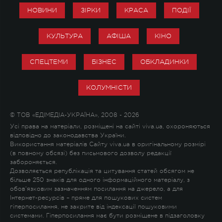
НОВИНИ
ЗІРКИ
КРАСА
ПОДІЇ
КУЛЬТУРА
АФІША
КІНО
СПЕЦТЕМИ
БІЗНЕС
ОБКЛАДИНКИ
КОЛУМНІСТИ
© ТОВ «ЕДІМЕДІА-УКРАЇНА», 2008 - 2026
Усі права на матеріали, розміщені на сайті viva.ua, охороняються
відповідно до законодавства України.
Використання матеріалів Сайту viva.ua в оригінальному розмірі
(в повному обсязі) без письмового дозволу редакції
забороняється.
Дозволяється републікація та цитування статей обсягом не
більше 250 знаків для одного інформаційного матеріалу, з
обов'язковим зазначенням посилання на джерело, а для
Інтернет-ресурсів – пряме для пошукових систем
гіперпосилання, не закрите від індексації пошуковими
системами. Гіперпосилання має бути розміщене в підзаголовку