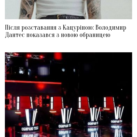
Після розставання з Кацуріною: Володимир
Дантес показався з новою обраницею