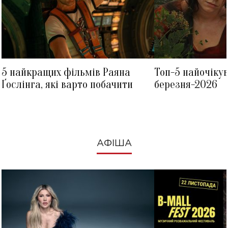
5 найкращих фільмів Раяна
Топ-5 найочіку
Ґослінга, які варто побачити
березня-2026
АФІША