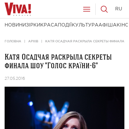
RU
НОВИНИ
ЗІРКИ
КРАСА
ПОДІЇ
КУЛЬТУРА
АФІША
КІНО
ГОЛОВНА
АРХІВ
КАТЯ ОСАДЧАЯ РАСКРЫЛА СЕКРЕТЫ ФИНАЛА ШО
Катя Осадчая раскрыла секреты
финала шоу "Голос країни-6"
27.05.2016