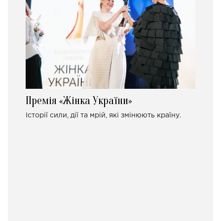
Премія «Жінка України»
Історії сили, дії та мрій, які змінюють країну.