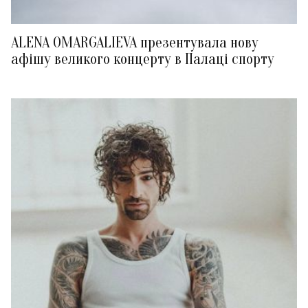
ALENA OMARGALIEVA презентувала нову
афішу великого концерту в Палаці спорту