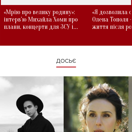
«Мрію про велику родину»:
«Я дозволила с
інтерв'ю Михайла Хоми про
Олена Тополя 
плани, концерти для ЗСУ і
життя після р
зміни під час війни
ДОСЬЄ