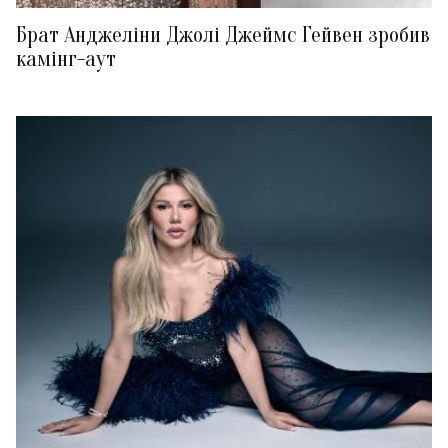
Брат Анджеліни Джолі Джеймс Гейвен зробив
камінг-аут