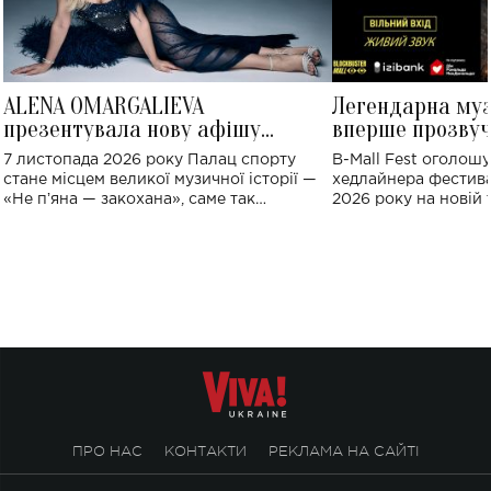
ALENA OMARGALIEVA
Легендарна му
презентувала нову афішу
вперше прозвуч
великого концерту в Палаці
Україні: де від
7 листопада 2026 року Палац спорту
B-Mall Fest оголош
спорту
стане місцем великої музичної історії —
хедлайнера фестива
«Не пʼяна — закохана», саме так
2026 року на новій т
символічно названо майбутній концерт
stage відбудеться у
ALENA OMARGALIEVA.
ENIGMA VOICES' OR
ПРО НАС
КОНТАКТИ
РЕКЛАМА НА САЙТІ