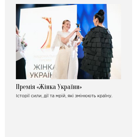
Премія «Жінка України»
Історії сили, дії та мрій, які змінюють країну.