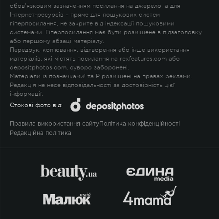
обов'язковим зазначенням посилання на джерело, а для
Інтернет-ресурсів – пряме для пошукових систем
гіперпосилання, не закрите від індексації пошуковими
системами. Гіперпосилання має бути розміщене в підзаголовку
або першому абзаці матеріалу.
Передрук, копіювання, відтворення або інше використання
матеріалів, які містять посилання на rexfeatures.com або
depositphotos.com, суворо заборонені.
Матеріали із позначками
!
та
P
розміщені на правах реклами.
Редакція не несе відповідальності за достовірність цієї
інформації.
Стокові фото від:
Правила використання сайту
Політика конфіденційності
Редакційна політика