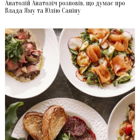
Анатолій Анатоліч розповів, що думає про
Влада Яму та Юлію Саніну