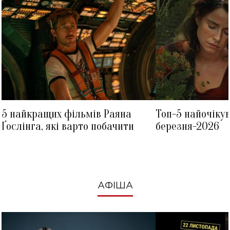
5 найкращих фільмів Раяна
Топ-5 найочіку
Ґослінга, які варто побачити
березня-2026
АФІША