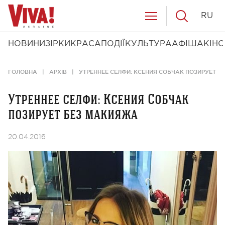
RU
НОВИНИ
ЗІРКИ
КРАСА
ПОДІЇ
КУЛЬТУРА
АФІША
КІНО
ГОЛОВНА
АРХІВ
УТРЕННЕЕ СЕЛФИ: КСЕНИЯ СОБЧАК ПОЗИРУЕТ 
Утреннее селфи: Ксения Собчак
позирует без макияжа
20.04.2016