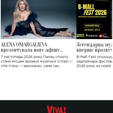
ALENA OMARGALIEVA
Легендарна му
презентувала нову афішу
вперше прозвуч
великого концерту в Палаці
Україні: де від
7 листопада 2026 року Палац спорту
B-Mall Fest оголош
спорту
стане місцем великої музичної історії —
хедлайнера фестива
«Не пʼяна — закохана», саме так
2026 року на новій т
символічно названо майбутній концерт
stage відбудеться у
ALENA OMARGALIEVA.
ENIGMA VOICES' OR