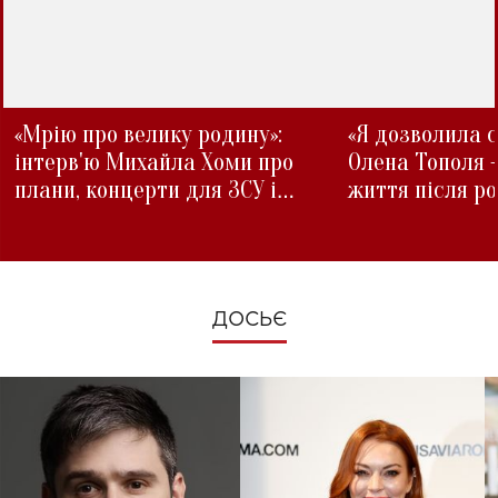
«Мрію про велику родину»:
«Я дозволила с
інтерв'ю Михайла Хоми про
Олена Тополя 
плани, концерти для ЗСУ і
життя після р
зміни під час війни
ДОСЬЄ