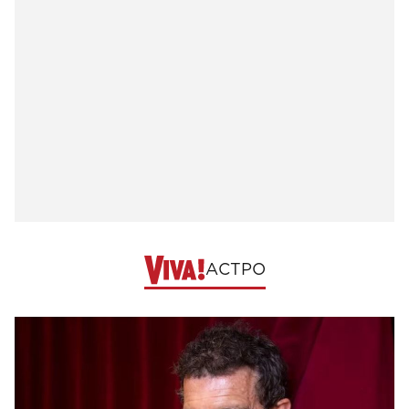
АСТРО