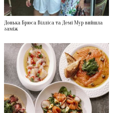
Донька Брюса Вілліса та Демі Мур вийшла
заміж