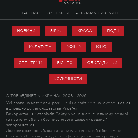
ПРО НАС
КОНТАКТИ
РЕКЛАМА НА САЙТІ
НОВИНИ
ЗІРКИ
КРАСА
ПОДІЇ
КУЛЬТУРА
АФІША
КІНО
СПЕЦТЕМИ
БІЗНЕС
ОБКЛАДИНКИ
КОЛУМНІСТИ
© ТОВ «ЕДІМЕДІА-УКРАЇНА», 2008 - 2026
Усі права на матеріали, розміщені на сайті viva.ua, охороняються
відповідно до законодавства України.
Використання матеріалів Сайту viva.ua в оригінальному розмірі
(в повному обсязі) без письмового дозволу редакції
забороняється.
Дозволяється републікація та цитування статей обсягом не
більше 250 знаків для одного інформаційного матеріалу, з