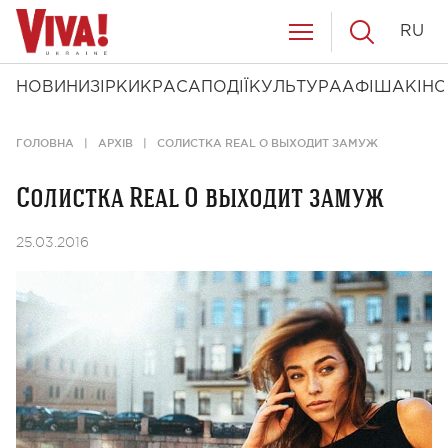
RU
НОВИНИ
ЗІРКИ
КРАСА
ПОДІЇ
КУЛЬТУРА
АФІША
КІНО
ГОЛОВНА
АРХІВ
СОЛИСТКА REAL O ВЫХОДИТ ЗАМУЖ
Солистка Real O выходит замуж
25.03.2016