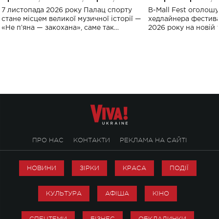
великого концерту в Палаці
Україні: де від
7 листопада 2026 року Палац спорту
B-Mall Fest оголош
спорту
стане місцем великої музичної історії —
хедлайнера фестива
«Не пʼяна — закохана», саме так
2026 року на новій т
символічно названо майбутній концерт
stage відбудеться у
ALENA OMARGALIEVA.
ENIGMA VOICES' OR
ПРО НАС
КОНТАКТИ
РЕКЛАМА НА САЙТІ
НОВИНИ
ЗІРКИ
КРАСА
ПОДІЇ
КУЛЬТУРА
АФІША
КІНО
СПЕЦТЕМИ
БІЗНЕС
ОБКЛАДИНКИ