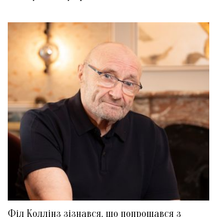
Філ Коллінз зізнався, що попрощався з