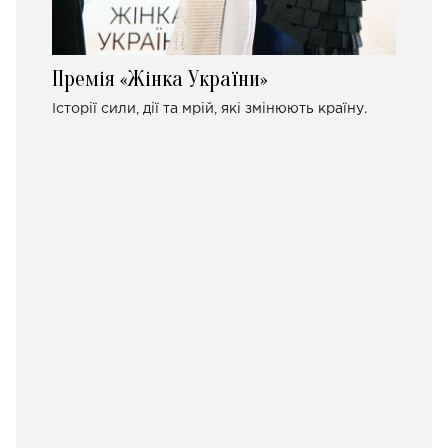
Премія «Жінка України»
Історії сили, дії та мрій, які змінюють країну.