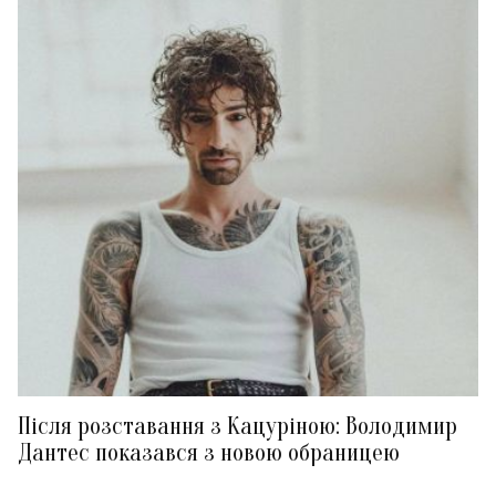
Після розставання з Кацуріною: Володимир
Дантес показався з новою обраницею