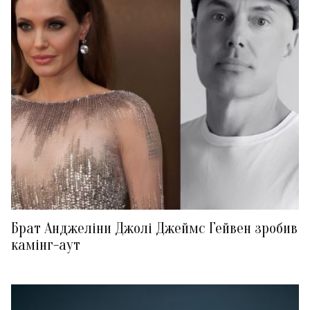
Брат Анджеліни Джолі Джеймс Гейвен зробив
камінг-аут