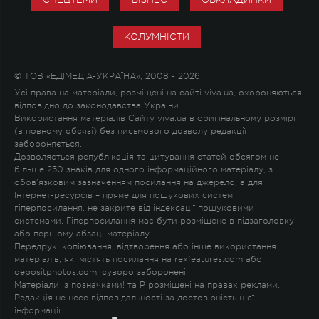
КОЛУМНІСТИ
© ТОВ «ЕДІМЕДІА-УКРАЇНА», 2008 - 2026
Усі права на матеріали, розміщені на сайті viva.ua, охороняються
відповідно до законодавства України.
Використання матеріалів Сайту viva.ua в оригінальному розмірі
(в повному обсязі) без письмового дозволу редакції
забороняється.
Дозволяється републікація та цитування статей обсягом не
більше 250 знаків для одного інформаційного матеріалу, з
обов'язковим зазначенням посилання на джерело, а для
Інтернет-ресурсів – пряме для пошукових систем
гіперпосилання, не закрите від індексації пошуковими
системами. Гіперпосилання має бути розміщене в підзаголовку
або першому абзаці матеріалу.
Передрук, копіювання, відтворення або інше використання
матеріалів, які містять посилання на rexfeatures.com або
depositphotos.com, суворо заборонені.
Матеріали із позначками
!
та
P
розміщені на правах реклами.
Редакція не несе відповідальності за достовірність цієї
інформації.