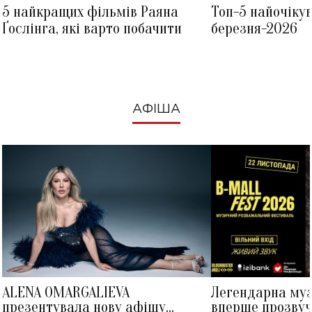
5 найкращих фільмів Раяна
Топ-5 найочіку
Ґослінга, які варто побачити
березня-2026
АФІША
ALENA OMARGALIEVA
Легендарна му
презентувала нову афішу
вперше прозвуч