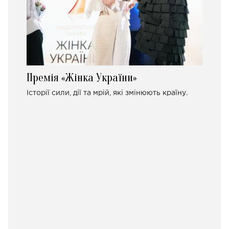
Премія «Жінка України»
Історії сили, дії та мрій, які змінюють країну.