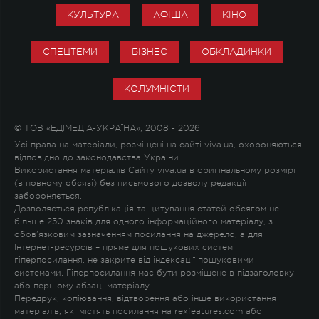
КУЛЬТУРА
АФІША
КІНО
СПЕЦТЕМИ
БІЗНЕС
ОБКЛАДИНКИ
КОЛУМНІСТИ
© ТОВ «ЕДІМЕДІА-УКРАЇНА», 2008 - 2026
Усі права на матеріали, розміщені на сайті viva.ua, охороняються
відповідно до законодавства України.
Використання матеріалів Сайту viva.ua в оригінальному розмірі
(в повному обсязі) без письмового дозволу редакції
забороняється.
Дозволяється републікація та цитування статей обсягом не
більше 250 знаків для одного інформаційного матеріалу, з
обов'язковим зазначенням посилання на джерело, а для
Інтернет-ресурсів – пряме для пошукових систем
гіперпосилання, не закрите від індексації пошуковими
системами. Гіперпосилання має бути розміщене в підзаголовку
або першому абзаці матеріалу.
Передрук, копіювання, відтворення або інше використання
матеріалів, які містять посилання на rexfeatures.com або