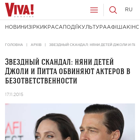
RU
НОВИНИ
ЗІРКИ
КРАСА
ПОДІЇ
КУЛЬТУРА
АФІША
КІНО
ГОЛОВНА
АРХІВ
ЗВЕЗДНЫЙ СКАНДАЛ: НЯНИ ДЕТЕЙ ДЖОЛИ И ПИ
Звездный скандал: няни детей
Джоли и Питта обвиняют актеров в
безответственности
17.11.2015