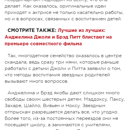
делает. Как оказалось, оригинальные идеи
приходят к актрисе не только касательно работы,
но и в вопросах, связанных с воспитанием детей.
СМОТРИТЕ ТАКЖЕ:
Лучшие из лучших:
Анджелина Джоли и Брэд Питт блистают на
премьере совместного фильма
Так, многодетное семейство оказалось в центре
скандала, ведь сразу три няни, которые раньше
работали с детьми Джоли и Питта заявили о том,
что методы воспитания звездных родителей
вызывают много вопросов.
Анджелина и Брэд якобы дают слишком много
свободы своим шестерым детям: Мэддоксу, Паксу,
Захаре, Шайло, Вивьен и Ноксу. Звездным
отпрыскам разрешается делать все, что угодно.
Более того, из-за постоянных переездов они не
посещают школу, а занимаются с учителями,