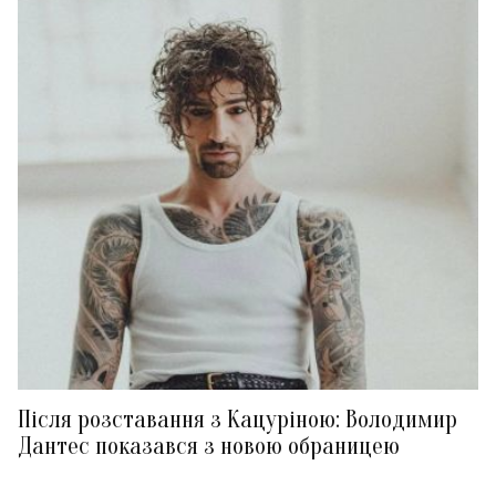
Після розставання з Кацуріною: Володимир
Дантес показався з новою обраницею