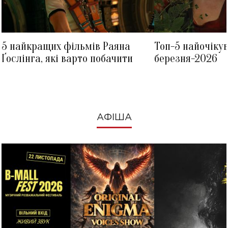
5 найкращих фільмів Раяна
Топ-5 найочіку
Ґослінга, які варто побачити
березня-2026
АФІША