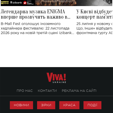
Легендарна музика ENIGMA
У Києві відбуде
вперше прозвучить наживо в
концерт пам'ят
Україні: де відбудеться концерт
Клименка: понад
B-Mall Fest оголошує іноземного
25 липня у новому o
виконають пісн
хедлайнера фестивалю: 22 листопада
Що, Інше» відбудеть
2026 року на новій третій сцені izibank
фронтмена гурту A
stage відбудеться українська прем'єра
Клименка. Це буде 
ENIGMA VOICES' ORIGINAL LIVE SHOW.
вечір, присвячений 
творчість стала си
справжньої любові д
ПРО НАС
КОНТАКТИ
РЕКЛАМА НА САЙТІ
НОВИНИ
ЗІРКИ
КРАСА
ПОДІЇ