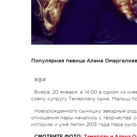
Популярная певица Алена Омаргалиев
#@#
Вчера, 20 января, в 14:00 в одном из к
соему супругу Тамерлану сына. Малыш поя
Новорожденного сынишку звездные роди
отношения пары начались с творчества: 
историю и уже летом 2013 года пара сыгр
СМОТРИТЕ ФОТО:
Тамерлан и Алена О