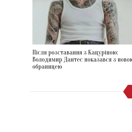
Після розставання з Кацуріною:
Володимир Дантес показався з ново
обраницею