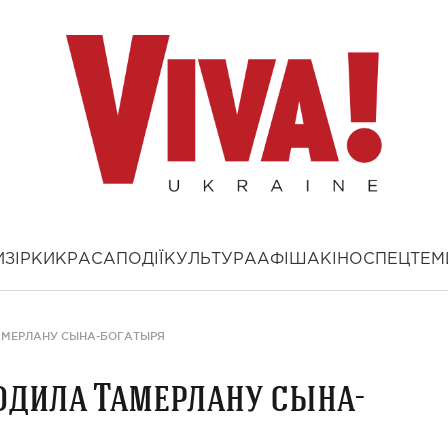
И
ЗІРКИ
КРАСА
ПОДІЇ
КУЛЬТУРА
АФІША
КІНО
СПЕЦТЕМ
АМЕРЛАНУ СЫНА-БОГАТЫРЯ
одила Тамерлану сына-