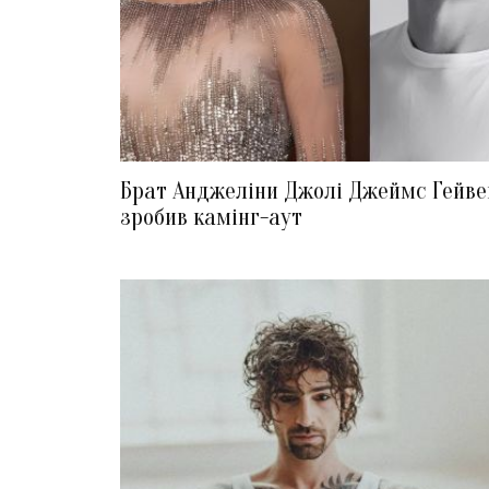
Брат Анджеліни Джолі Джеймс Гейве
зробив камінг-аут