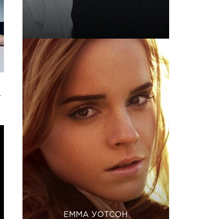
у
ЕММА УОТСОН