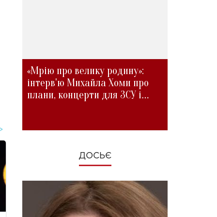
«Мрію про велику родину»:
інтерв'ю Михайла Хоми про
плани, концерти для ЗСУ і
зміни під час війни
ДОСЬЄ