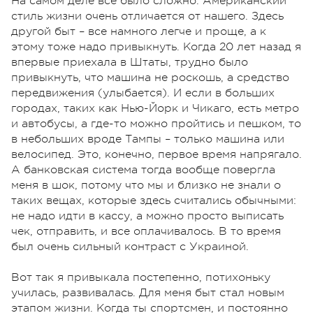
На самом деле все было сложно. Американский
стиль жизни очень отличается от нашего. Здесь
другой быт – все намного легче и проще, а к
этому тоже надо привыкнуть. Когда 20 лет назад я
впервые приехала в Штаты, трудно было
привыкнуть, что машина не роскошь, а средство
передвижения (улыбается). И если в больших
городах, таких как Нью-Йорк и Чикаго, есть метро
и автобусы, а где-то можно пройтись и пешком, то
в небольших вроде Тампы – только машина или
велосипед. Это, конечно, первое время напрягало.
А банковская система тогда вообще повергла
меня в шок, потому что мы и близко не знали о
таких вещах, которые здесь считались обычными:
не надо идти в кассу, а можно просто выписать
чек, отправить, и все оплачивалось. В то время
был очень сильный контраст с Украиной.
Вот так я привыкала постепенно, потихоньку
училась, развивалась. Для меня быт стал новым
этапом жизни. Когда ты спортсмен, и постоянно