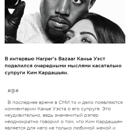
В интервью Harper's Bazaar Канье Уэст
поделился очередными мыслями касательно
супруги Ким Кардашьян.
#@#
В последнее время в СМИ то и дело появляются
комментарии Канье Уэста о его супруге. Это
неудивительно, ведь знаменитый рэпер
неоднократно говорил о том, что Ким Кардашьян
является
для него
не только любимой женой и