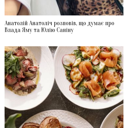
Анатолій Анатоліч розповів, що думає про
Влада Яму та Юлію Саніну