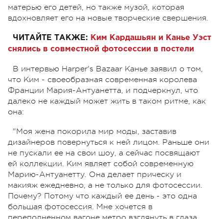
матерью его детей, но также музой, которая
вдохновляет его на новые творческие свершения.
ЧИТАЙТЕ ТАКЖЕ:
Ким Кардашьян и Канье Уэст
снялись в совместной фотосессии в постели
В интервью Harper's Bazaar Канье заявил о том,
что Ким - своеобразная современная
королева
Франции
Мария-Антуанетта, и подчеркнул, что
далеко не каждый может жить в таком ритме, как
она:
"Моя жена покорила мир моды, заставив
дизайнеров повернуться к ней лицом. Раньше они
не пускали ее на свои шоу, а сейчас посвящают
ей коллекции. Ким являет собой современную
Марию-Антуанетту. Она делает прическу и
макияж ежедневно, а не только для фотосессии.
Почему? Потому что каждый ее день - это одна
большая фотосессия. Мне хочется в
переполненном вагоне метро взглянуть в глаза