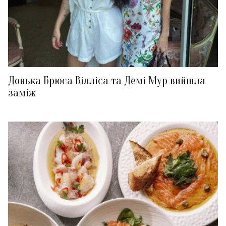
Донька Брюса Вілліса та Демі Мур вийшла
заміж