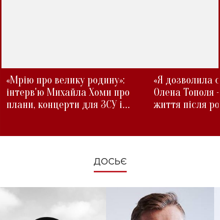
«Мрію про велику родину»:
«Я дозволила с
інтерв'ю Михайла Хоми про
Олена Тополя 
плани, концерти для ЗСУ і
життя після р
зміни під час війни
ДОСЬЄ