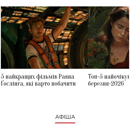
5 найкращих фільмів Раяна
Топ-5 найочіку
Ґослінга, які варто побачити
березня-2026
АФІША