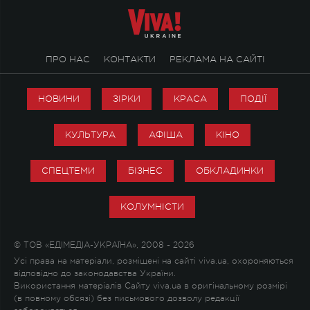
ПРО НАС
КОНТАКТИ
РЕКЛАМА НА САЙТІ
НОВИНИ
ЗІРКИ
КРАСА
ПОДІЇ
КУЛЬТУРА
АФІША
КІНО
СПЕЦТЕМИ
БІЗНЕС
ОБКЛАДИНКИ
КОЛУМНІСТИ
© ТОВ «ЕДІМЕДІА-УКРАЇНА», 2008 - 2026
Усі права на матеріали, розміщені на сайті viva.ua, охороняються
відповідно до законодавства України.
Використання матеріалів Сайту viva.ua в оригінальному розмірі
(в повному обсязі) без письмового дозволу редакції