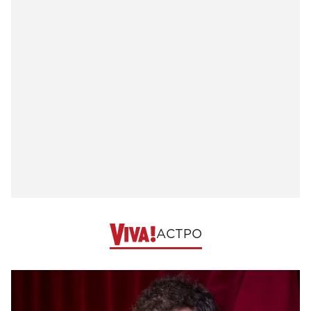
АСТРО