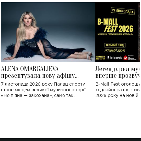
ALENA OMARGALIEVA
Легендарна му
презентувала нову афішу
вперше прозвуч
великого концерту в Палаці
Україні: де від
7 листопада 2026 року Палац спорту
B-Mall Fest оголош
спорту
стане місцем великої музичної історії —
хедлайнера фестива
«Не пʼяна — закохана», саме так
2026 року на новій т
символічно названо майбутній концерт
stage відбудеться у
ALENA OMARGALIEVA.
ENIGMA VOICES' OR