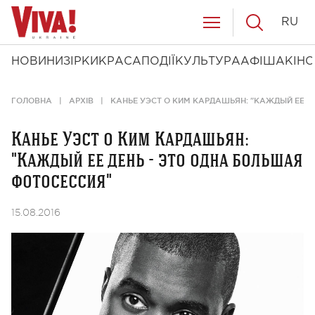
RU
НОВИНИ
ЗІРКИ
КРАСА
ПОДІЇ
КУЛЬТУРА
АФІША
КІНО
ГОЛОВНА
АРХІВ
КАНЬЕ УЭСТ О КИМ КАРДАШЬЯН: "КАЖДЫЙ ЕЕ Д
Канье Уэст о Ким Кардашьян:
"Каждый ее день - это одна большая
фотосессия"
15.08.2016