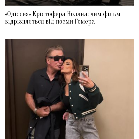
«Одіссея» Крістофера Нолана: чим фільм
відрізняється від поеми Гомера