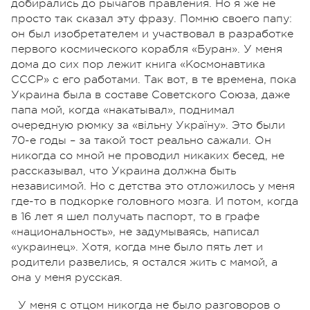
добирались до рычагов правления. Но я же не
просто так сказал эту фразу. Помню своего папу:
он был изобретателем и участвовал в разработке
первого космического корабля «Буран». У меня
дома до сих пор лежит книга «Космонавтика
СССР» с его работами. Так вот, в те времена, пока
Украина была в составе Советского Союза, даже
папа мой, когда «накатывал», поднимал
очередную рюмку за «вільну Україну». Это были
70-е годы – за такой тост реально сажали. Он
никогда со мной не проводил никаких бесед, не
рассказывал, что Украина должна быть
независимой. Но с детства это отложилось у меня
где-то в подкорке головного мозга. И потом, когда
в 16 лет я шел получать паспорт, то в графе
«национальность», не задумываясь, написал
«украинец». Хотя, когда мне было пять лет и
родители развелись, я остался жить с мамой, а
она у меня русская.
У меня с отцом никогда не было разговоров о