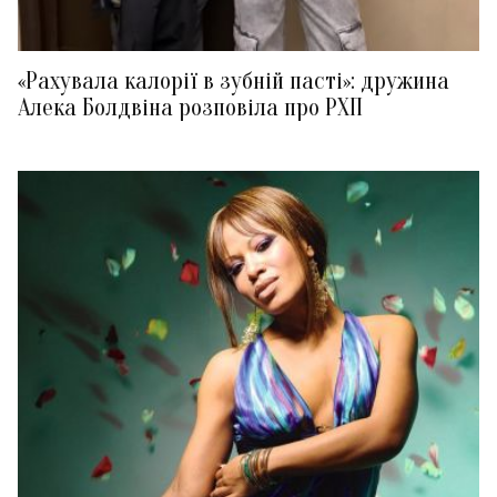
«Рахувала калорії в зубній пасті»: дружина
Алека Болдвіна розповіла про РХП