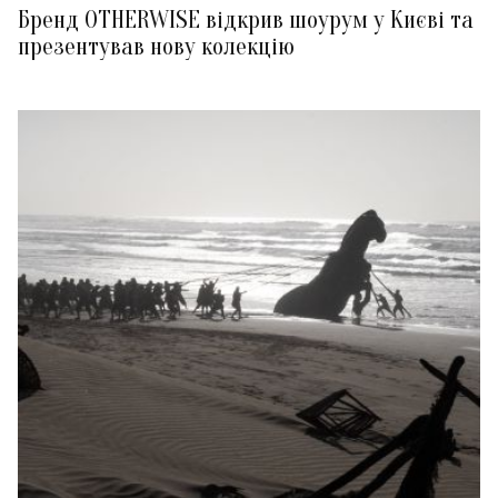
Бренд OTHERWISE відкрив шоурум у Києві та
презентував нову колекцію