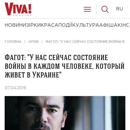
RU
НОВИНИ
ЗІРКИ
КРАСА
ПОДІЇ
КУЛЬТУРА
АФІША
КІНО
ГОЛОВНА
АРХІВ
ФАГОТ: "У НАС СЕЙЧАС СОСТОЯНИЕ ВОЙНЫ В К
Фагот: "У нас сейчас состояние
войны в каждом человеке, который
живет в Украине"
07.04.2016