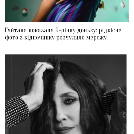
Гайтана показала 9-річну доньку: рідкісне
фото з відпочинку розчулило мережу