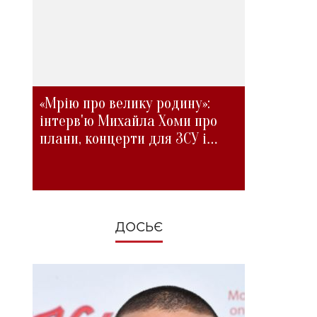
«Мрію про велику родину»:
інтерв'ю Михайла Хоми про
плани, концерти для ЗСУ і
зміни під час війни
ДОСЬЄ