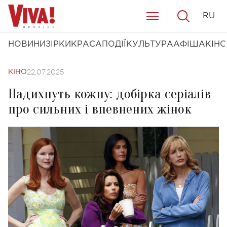
RU
НОВИНИ
ЗІРКИ
КРАСА
ПОДІЇ
КУЛЬТУРА
АФІША
КІНО
22.07.2025
КІНО
Надихнуть кожну: добірка серіалів
про сильних і впевнених жінок