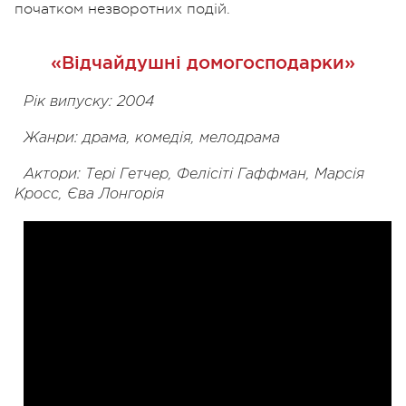
початком незворотних подій.
«Відчайдушні домогосподарки»
Рік випуску: 2004
Жанри: драма, комедія, мелодрама
Актори: Тері Гетчер, Фелісіті Гаффман, Марсія
Кросс, Єва Лонгорія