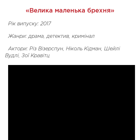
«Велика маленька брехня»
Рік випуску: 2017
Жанри: драма, детектив, кримінал
Актори: Різ Візерспун, Ніколь Кідман, Шейлі
Вудлі, Зої Кравітц