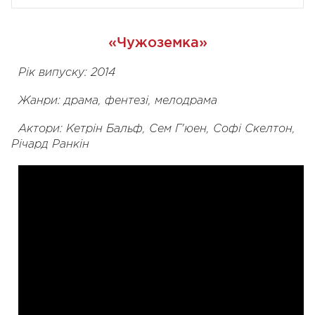
«Чужоземка»
Рік випуску: 2014
Жанри: драма, фентезі, мелодрама
Актори: Кетрін Бальф, Сем Г'юен, Софі Скелтон,
Річард Ранкін