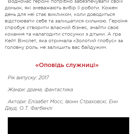
Водночас героїні потрібно забезпечувати своїх
доньок, які зневажають вибір її роботи. Кожен
день для неї стає викликом, коли доводиться
відстоювати себе та залишатися сильною. Героїня
спробує створити власний бізнес, знайти своє
кохання та налагодити стосунки з дітьми. А гра
Кейт Вінслет, яка отримала «Золотий глобус» за
головну роль, не залишить вас байдужим.
«Оповідь служниці»
Рік випуску: 2017
Жанри: драма, фантастика
Актори: Елізабет Мосс, Івонн Страховскі, Енн
Дауд, О.Т. Фагбенлі