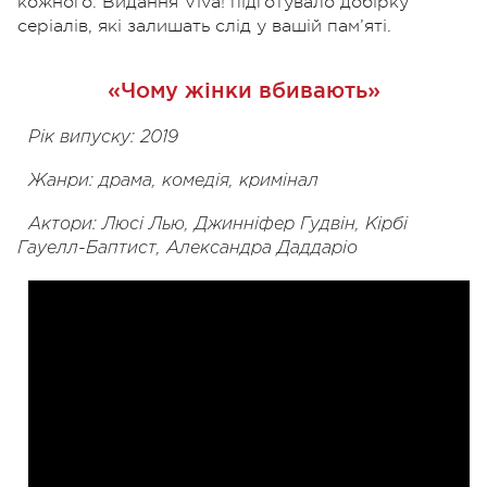
кожного. Видання Viva! підготувало добірку
серіалів, які залишать слід у вашій пам’яті.
«Чому жінки вбивають»
Рік випуску: 2019
Жанри: драма, комедія, кримінал
Актори: Люсі Лью, Джинніфер Гудвін, Кірбі
Гауелл-Баптист, Александра Даддаріо