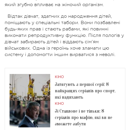
який згубно впливає на жіночий організм.
Відтак дівчат, здатних до народження дітей,
поміщають у спеціальні табори. Вони позбавлені
будь-яких прав і стають рабами, які повинні
виконати репродуктивну функцію. Після пологів у
дівчат забирають дітей і віддають сім’ям
військових. Одна із героїнь хоче зламати цю
систему і допомогти іншим вирватися з неволі.
КІНО
Затягують з першої серії: 8
найкращих серіалів про спорт,
які надихають
КІНО
Зі Сталлоне і не тільки: 8
серіалів про мафію, які ви не
зможете забути