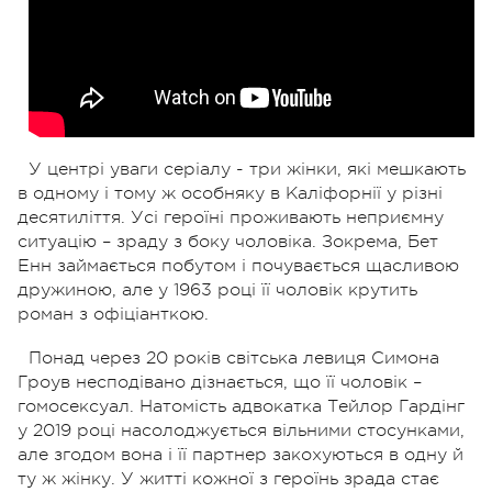
У центрі уваги серіалу - три жінки, які мешкають
в одному і тому ж особняку в Каліфорнії у різні
десятиліття. Усі героїні проживають неприємну
ситуацію – зраду з боку чоловіка. Зокрема, Бет
Енн займається побутом і почувається щасливою
дружиною, але у 1963 році її чоловік крутить
роман з офіціанткою.
Понад через 20 років світська левиця Симона
Гроув несподівано дізнається, що її чоловік –
гомосексуал. Натомість адвокатка Тейлор Гардінг
у 2019 році насолоджується вільними стосунками,
але згодом вона і її партнер закохуються в одну й
ту ж жінку. У житті кожної з героїнь зрада стає