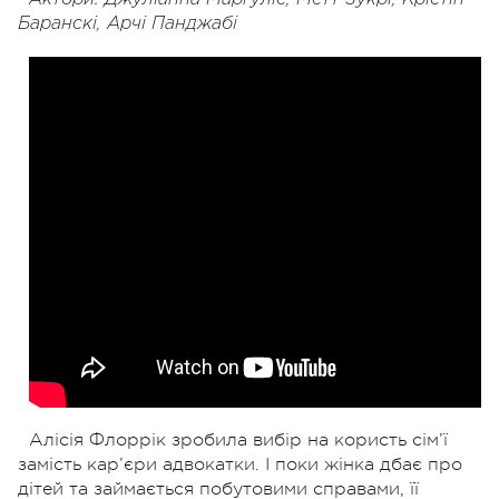
Баранскі, Арчі Панджабі
Алісія Флоррік зробила вибір на користь сім’ї
замість кар’єри адвокатки. І поки жінка дбає про
дітей та займається побутовими справами, її