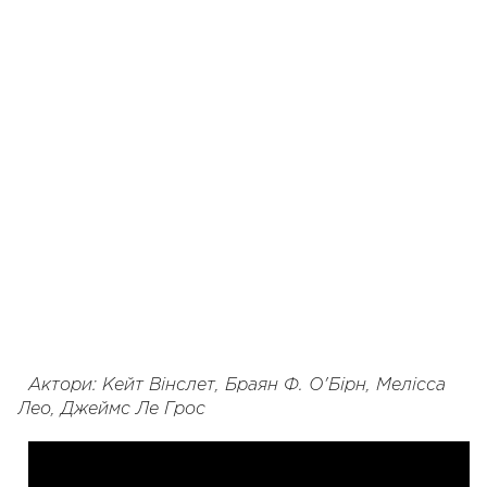
Актори: Кейт Вінслет, Браян Ф. О'Бірн, Мелісса
Лео, Джеймс Ле Грос