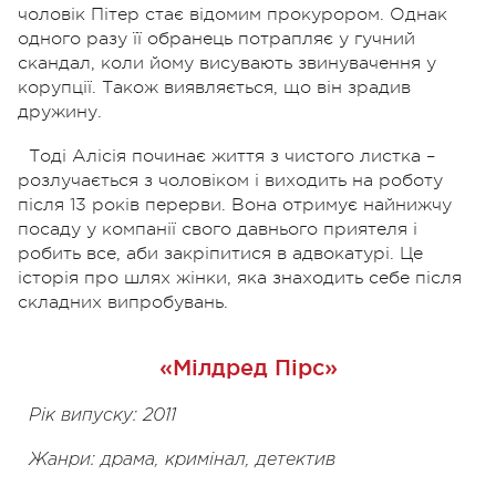
чоловік Пітер стає відомим прокурором. Однак
одного разу її обранець потрапляє у гучний
скандал, коли йому висувають звинувачення у
корупції. Також виявляється, що він зрадив
дружину.
Тоді Алісія починає життя з чистого листка –
розлучається з чоловіком і виходить на роботу
після 13 років перерви. Вона отримує найнижчу
посаду у компанії свого давнього приятеля і
робить все, аби закріпитися в адвокатурі. Це
історія про шлях жінки, яка знаходить себе після
складних випробувань.
«Мілдред Пірс»
Рік випуску: 2011
Жанри: драма, кримінал, детектив