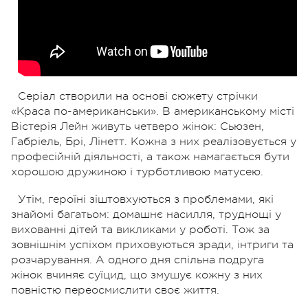
Серіал створили на основі сюжету стрічки
«Краса по-американськи». В американському місті
Вістерія Лейн живуть четверо жінок: Сьюзен,
Габріель, Брі, Лінетт. Кожна з них реалізовується у
професійній діяльності, а також намагається бути
хорошою дружиною і турботливою матусею.
Утім, героїні зіштовхуються з проблемами, які
знайомі багатьом: домашнє насилля, труднощі у
вихованні дітей та викликами у роботі. Тож за
зовнішнім успіхом приховуються зради, інтриги та
розчарування. А одного дня спільна подруга
жінок вчиняє суїцид, що змушує кожну з них
повністю переосмислити своє життя.