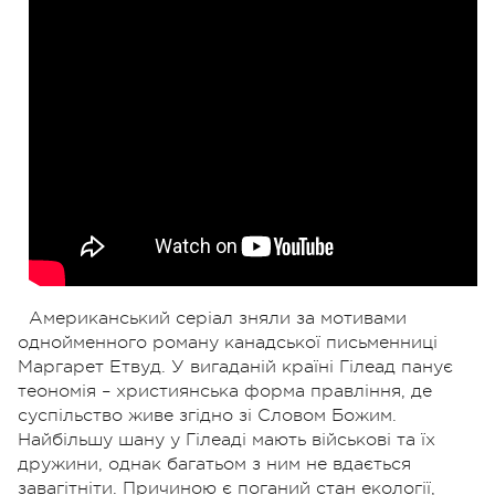
Американський серіал зняли за мотивами
однойменного роману канадської письменниці
Маргарет Етвуд. У вигаданій країні Гілеад панує
теономія – християнська форма правління, де
суспільство живе згідно зі Словом Божим.
Найбільшу шану у Гілеаді мають військові та їх
дружини, однак багатьом з ним не вдається
завагітніти. Причиною є поганий стан екології,