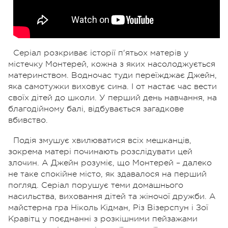
Серіал розкриває історії п'ятьох матерів у
містечку Монтерей, кожна з яких насолоджується
материнством. Водночас туди переїжджає Джейн,
яка самотужки виховує сина. І от настає час вести
своїх дітей до школи. У перший день навчання, на
благодійному балі, відбувається загадкове
вбивство.
Подія змушує хвилюватися всіх мешканців,
зокрема матері починають розслідувати цей
злочин. А Джейн розуміє, що Монтерей – далеко
не таке спокійне місто, як здавалося на перший
погляд. Серіал порушує теми домашнього
насильства, виховання дітей та жіночої дружби. А
майстерна гра Ніколь Кідман, Різ Візерспун і Зої
Кравітц у поєднанні з розкішними пейзажами