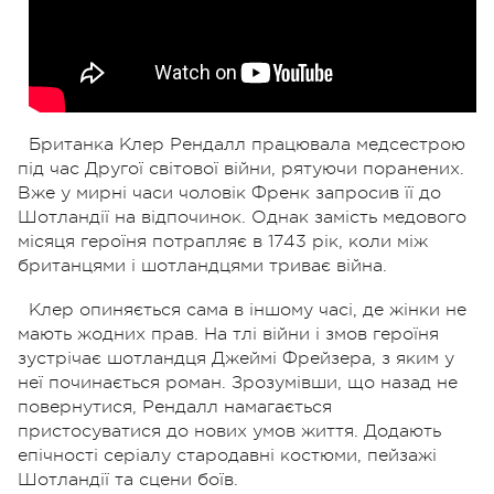
Британка Клер Рендалл працювала медсестрою
під час Другої світової війни, рятуючи поранених.
Вже у мирні часи чоловік Френк запросив її до
Шотландії на відпочинок. Однак замість медового
місяця героїня потрапляє в 1743 рік, коли між
британцями і шотландцями триває війна.
Клер опиняється сама в іншому часі, де жінки не
мають жодних прав. На тлі війни і змов героїня
зустрічає шотландця Джеймі Фрейзера, з яким у
неї починається роман. Зрозумівши, що назад не
повернутися, Рендалл намагається
пристосуватися до нових умов життя. Додають
епічності серіалу стародавні костюми, пейзажі
Шотландії та сцени боїв.