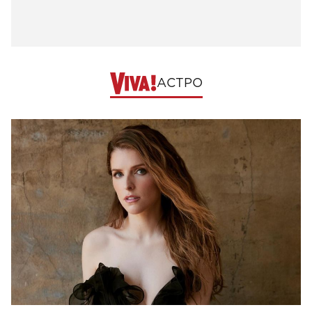
АСТРО