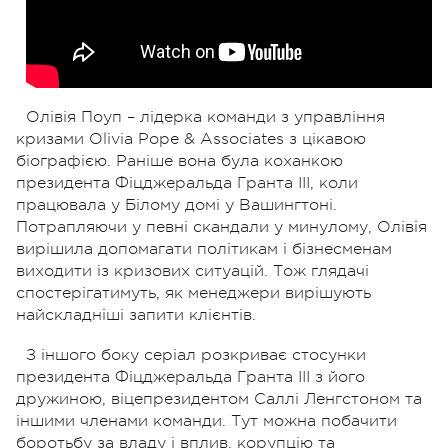
Олівія Поуп – лідерка команди з управління
кризами Olivia Pope & Associates з цікавою
біографією. Раніше вона була коханкою
президента Фіцджеральда Гранта III, коли
працювала у Білому домі у Вашингтоні.
Потрапляючи у певні скандали у минулому, Олівія
вирішила допомагати політикам і бізнесменам
виходити із кризових ситуацій. Тож глядачі
спостерігатимуть, як менеджери вирішують
найскладніші запити клієнтів.
З іншого боку серіал розкриває стосунки
президента Фіцджеральда Гранта III з його
дружиною, віцепрезидентом Саллі Ленгстоном та
іншими членами команди. Тут можна побачити
боротьбу за владу і вплив, корупцію та