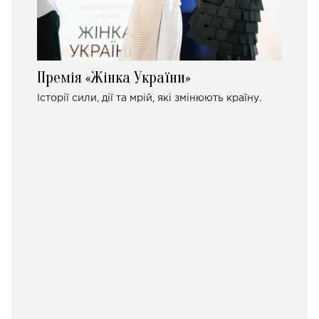
Премія «Жінка України»
Історії сили, дії та мрій, які змінюють країну.