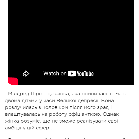
Мілдред Пірс – це жінка, яка опинилась сама з
двома дітьми у часи Великої депресії. Вона
розлучилась з чоловіком після його зрад і
влаштувалась на роботу офіціанткою. Однак
жінка розуміє, що не зможе реалізувати свої
амбіції у цій сфері.