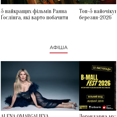
5 найкращих фільмів Раяна
Топ-5 найочіку
Ґослінга, які варто побачити
березня-2026
АФІША
ALENA OMARGALIEVA
Легендарна му