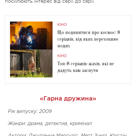
посилюють інтерес від серії до серії.
КІНО
Що подивитися про космос: 8
серіалів, від яких перехоплює
подих
КІНО
Топ-8 серіалів-жахів, які не
дадуть вам заснути
«Гарна дружина»
Рік випуску: 2009
Жанри: драма, детектив, кримінал
Актори: Джуліанна Маргуліс, Метт Зукрі, Крістін