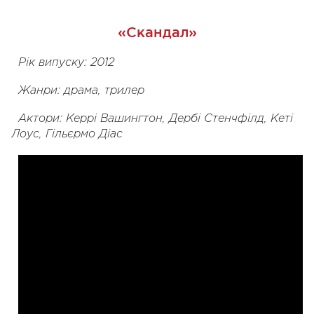
«Скандал»
Рік випуску: 2012
Жанри: драма, трилер
Актори: Керрі Вашингтон, Дербі Стенчфілд, Кеті
Лоус, Гільєрмо Діас