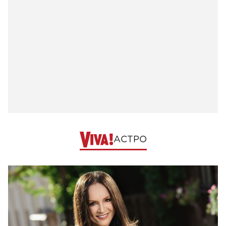
АСТРО