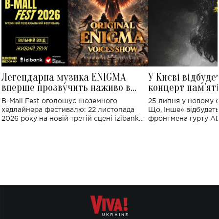
Легендарна музика ENIGMA
У Києві відбуде
вперше прозвучить наживо в
концерт пам'ят
Україні: де відбудеться концерт
Клименка: понад
B-Mall Fest оголошує іноземного
25 липня у новому o
виконають пісн
хедлайнера фестивалю: 22 листопада
Що, Інше» відбудеть
2026 року на новій третій сцені izibank
фронтмена гурту A
stage відбудеться українська прем'єра
Клименка. Це буде 
ENIGMA VOICES' ORIGINAL LIVE SHOW.
вечір, присвячений 
творчість стала си
справжньої любові д