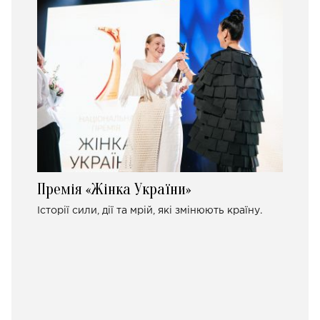
Премія «Жінка України»
Історії сили, дії та мрій, які змінюють країну.