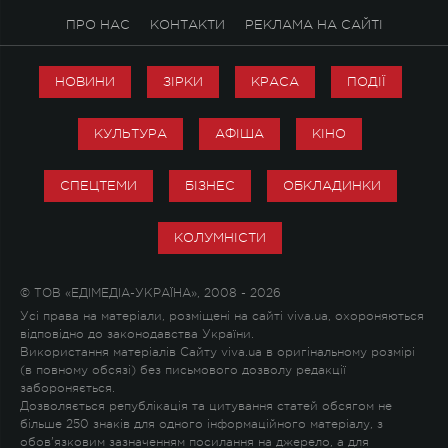
ПРО НАС
КОНТАКТИ
РЕКЛАМА НА САЙТІ
НОВИНИ
ЗІРКИ
КРАСА
ПОДІЇ
КУЛЬТУРА
АФІША
КІНО
СПЕЦТЕМИ
БІЗНЕС
ОБКЛАДИНКИ
КОЛУМНІСТИ
© ТОВ «ЕДІМЕДІА-УКРАЇНА», 2008 - 2026
Усі права на матеріали, розміщені на сайті viva.ua, охороняються
відповідно до законодавства України.
Використання матеріалів Сайту viva.ua в оригінальному розмірі
(в повному обсязі) без письмового дозволу редакції
забороняється.
Дозволяється републікація та цитування статей обсягом не
більше 250 знаків для одного інформаційного матеріалу, з
обов'язковим зазначенням посилання на джерело, а для