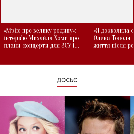
«Мрію про велику родину»:
«Я дозволила с
інтерв'ю Михайла Хоми про
Олена Тополя 
плани, концерти для ЗСУ і
життя після р
зміни під час війни
ДОСЬЄ