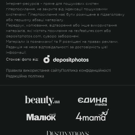
Інтернет-ресурсів – пряме для пошукових систем
гіперпосилання, не закрите від індексації пошуковими
системами. Гіперпосилання має бути розміщене в підзаголовку
або першому абзаці матеріалу.
Передрук, копіювання, відтворення або інше використання
матеріалів, які містять посилання на rexfeatures.com або
depositphotos.com, суворо заборонені.
Матеріали із позначками
!
та
P
розміщені на правах реклами.
Редакція не несе відповідальності за достовірність цієї
інформації.
Стокові фото від:
Правила використання сайту
Політика конфіденційності
Редакційна політика