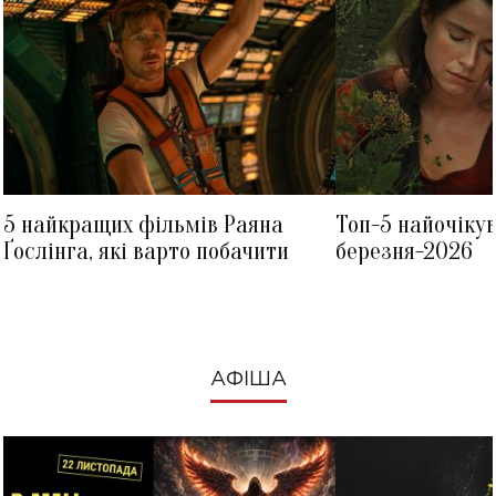
5 найкращих фільмів Раяна
Топ-5 найочіку
Ґослінга, які варто побачити
березня-2026
АФІША