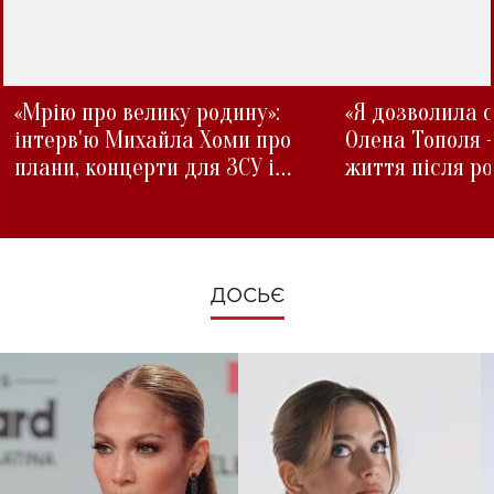
«Мрію про велику родину»:
«Я дозволила с
інтерв'ю Михайла Хоми про
Олена Тополя 
плани, концерти для ЗСУ і
життя після р
зміни під час війни
ДОСЬЄ