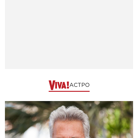
АСТРО