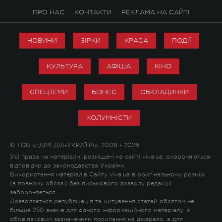
ПРО НАС
КОНТАКТИ
РЕКЛАМА НА САЙТІ
НОВИНИ
ЗІРКИ
КРАСА
ПОДІЇ
КУЛЬТУРА
АФІША
КІНО
СПЕЦТЕМИ
БІЗНЕС
ОБКЛАДИНКИ
КОЛУМНІСТИ
© ТОВ «ЕДІМЕДІА-УКРАЇНА», 2008 - 2026
Усі права на матеріали, розміщені на сайті viva.ua, охороняються
відповідно до законодавства України.
Використання матеріалів Сайту viva.ua в оригінальному розмірі
(в повному обсязі) без письмового дозволу редакції
забороняється.
Дозволяється републікація та цитування статей обсягом не
більше 250 знаків для одного інформаційного матеріалу, з
обов'язковим зазначенням посилання на джерело, а для