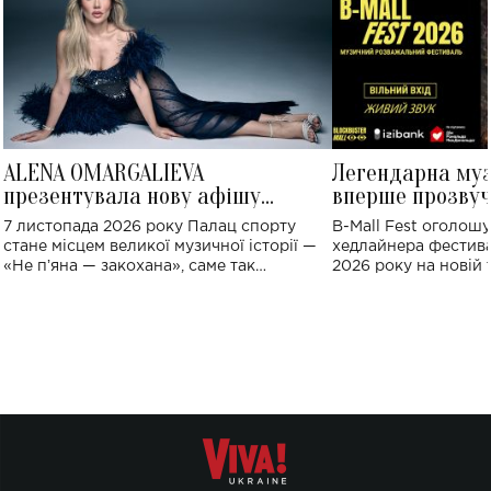
ALENA OMARGALIEVA
Легендарна му
презентувала нову афішу
вперше прозвуч
великого концерту в Палаці
Україні: де від
7 листопада 2026 року Палац спорту
B-Mall Fest оголош
спорту
стане місцем великої музичної історії —
хедлайнера фестива
«Не пʼяна — закохана», саме так
2026 року на новій т
символічно названо майбутній концерт
stage відбудеться у
ALENA OMARGALIEVA.
ENIGMA VOICES' OR