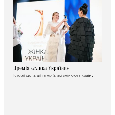
Премія «Жінка України»
Історії сили, дії та мрій, які змінюють країну.