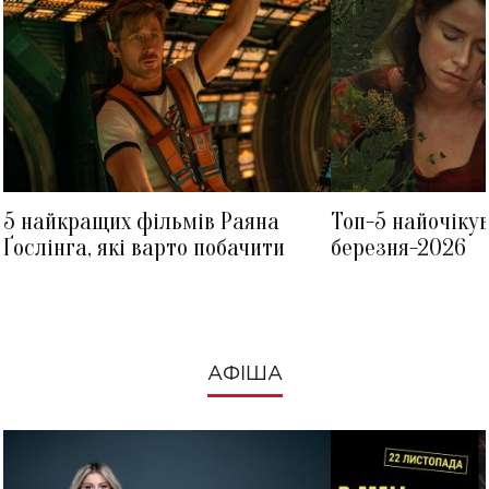
5 найкращих фільмів Раяна
Топ-5 найочіку
Ґослінга, які варто побачити
березня-2026
АФІША