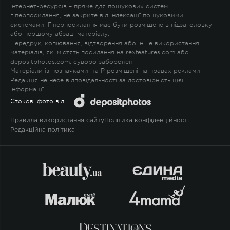
Інтернет-ресурсів – пряме для пошукових систем
гіперпосилання, не закрите від індексації пошуковими
системами. Гіперпосилання має бути розміщене в підзаголовку
або першому абзаці матеріалу.
Передрук, копіювання, відтворення або інше використання
матеріалів, які містять посилання на rexfeatures.com або
depositphotos.com, суворо заборонені.
Матеріали із позначками
!
та
P
розміщені на правах реклами.
Редакція не несе відповідальності за достовірність цієї
інформації.
Стокові фото від:
Правила використання сайту
Політика конфіденційності
Редакційна політика