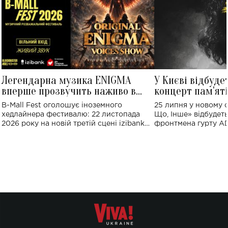
Легендарна музика ENIGMA
У Києві відбуде
вперше прозвучить наживо в
концерт пам'ят
Україні: де відбудеться концерт
Клименка: понад
B-Mall Fest оголошує іноземного
25 липня у новому o
виконають пісн
хедлайнера фестивалю: 22 листопада
Що, Інше» відбудеть
2026 року на новій третій сцені izibank
фронтмена гурту A
stage відбудеться українська прем'єра
Клименка. Це буде 
ENIGMA VOICES' ORIGINAL LIVE SHOW.
вечір, присвячений 
творчість стала си
справжньої любові д