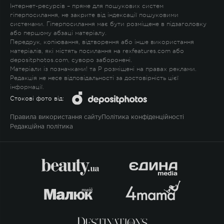
Інтернет-ресурсів – пряме для пошукових систем
гіперпосилання, не закрите від індексації пошуковими
системами. Гіперпосилання має бути розміщене в підзаголовку
або першому абзаці матеріалу.
Передрук, копіювання, відтворення або інше використання
матеріалів, які містять посилання на rexfeatures.com або
depositphotos.com, суворо заборонені.
Матеріали із позначками
!
та
P
розміщені на правах реклами.
Редакція не несе відповідальності за достовірність цієї
інформації.
Стокові фото від:
Правила використання сайту
Політика конфіденційності
Редакційна політика