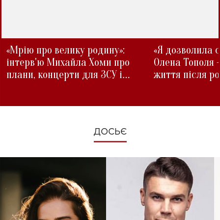
«Мрію про велику родину»:
«Я дозволила с
інтерв'ю Михайла Хоми про
Олена Тополя 
плани, концерти для ЗСУ і
життя після р
зміни під час війни
ДОСЬЄ