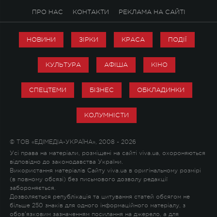
ПРО НАС
КОНТАКТИ
РЕКЛАМА НА САЙТІ
НОВИНИ
ЗІРКИ
КРАСА
ПОДІЇ
КУЛЬТУРА
АФІША
КІНО
СПЕЦТЕМИ
БІЗНЕС
ОБКЛАДИНКИ
КОЛУМНІСТИ
© ТОВ «ЕДІМЕДІА-УКРАЇНА», 2008 - 2026
Усі права на матеріали, розміщені на сайті viva.ua, охороняються
відповідно до законодавства України.
Використання матеріалів Сайту viva.ua в оригінальному розмірі
(в повному обсязі) без письмового дозволу редакції
забороняється.
Дозволяється републікація та цитування статей обсягом не
більше 250 знаків для одного інформаційного матеріалу, з
обов'язковим зазначенням посилання на джерело, а для