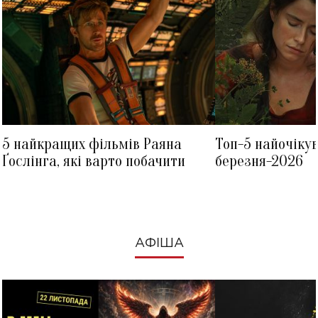
5 найкращих фільмів Раяна
Топ-5 найочіку
Ґослінга, які варто побачити
березня-2026
АФІША