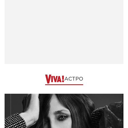
АСТРО