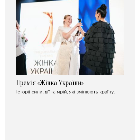
Премія «Жінка України»
Історії сили, дії та мрій, які змінюють країну.