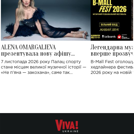
ALENA OMARGALIEVA
Легендарна му
презентувала нову афішу
вперше прозвуч
великого концерту в Палаці
Україні: де від
7 листопада 2026 року Палац спорту
B-Mall Fest оголош
спорту
стане місцем великої музичної історії —
хедлайнера фестива
«Не пʼяна — закохана», саме так
2026 року на новій т
символічно названо майбутній концерт
stage відбудеться у
ALENA OMARGALIEVA.
ENIGMA VOICES' OR