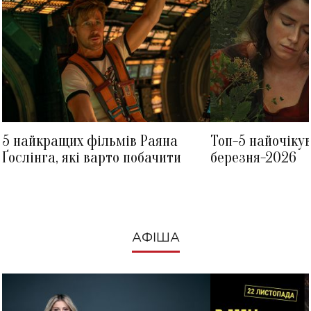
5 найкращих фільмів Раяна
Топ-5 найочіку
Ґослінга, які варто побачити
березня-2026
АФІША