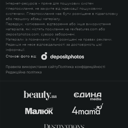
Інтернет-ресурсів – пряме для пошукових систем
гіперпосилання, не закрите від індексації пошуковими
системами. Гіперпосилання має бути розміщене в підзаголовку
або першому абзаці матеріалу.
Передрук, копіювання, відтворення або інше використання
матеріалів, які містять посилання на rexfeatures.com або
depositphotos.com, суворо заборонені.
Матеріали із позначками
!
та
P
розміщені на правах реклами.
Редакція не несе відповідальності за достовірність цієї
інформації.
Стокові фото від:
Правила використання сайту
Політика конфіденційності
Редакційна політика