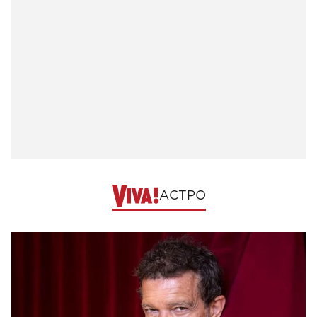
АСТРО