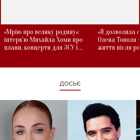
«Мрію про велику родину»:
«Я дозволила с
інтерв'ю Михайла Хоми про
Олена Тополя 
плани, концерти для ЗСУ і
життя після р
зміни під час війни
ДОСЬЄ