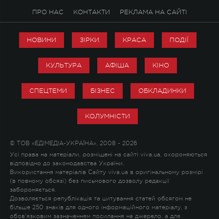
ПРО НАС
КОНТАКТИ
РЕКЛАМА НА САЙТІ
НОВИНИ
ЗІРКИ
КРАСА
ПОДІЇ
КУЛЬТУРА
АФІША
КІНО
СПЕЦТЕМИ
БІЗНЕС
ОБКЛАДИНКИ
КОЛУМНІСТИ
© ТОВ «ЕДІМЕДІА-УКРАЇНА», 2008 - 2026
Усі права на матеріали, розміщені на сайті viva.ua, охороняються
відповідно до законодавства України.
Використання матеріалів Сайту viva.ua в оригінальному розмірі
(в повному обсязі) без письмового дозволу редакції
забороняється.
Дозволяється републікація та цитування статей обсягом не
більше 250 знаків для одного інформаційного матеріалу, з
обов'язковим зазначенням посилання на джерело, а для