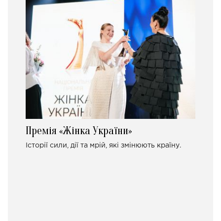
Премія «Жінка України»
Історії сили, дії та мрій, які змінюють країну.