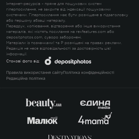
Інтернет-ресурсів – пряме для пошукових систем
гіперпосилання, не закрите від індексації пошуковими
системами. Гіперпосилання має бути розміщене в підзаголовку
або першому абзаці матеріалу.
Передрук, копіювання, відтворення або інше використання
матеріалів, які містять посилання на rexfeatures.com або
depositphotos.com, суворо заборонені.
Матеріали із позначками
!
та
P
розміщені на правах реклами.
Редакція не несе відповідальності за достовірність цієї
інформації.
Стокові фото від:
Правила використання сайту
Політика конфіденційності
Редакційна політика