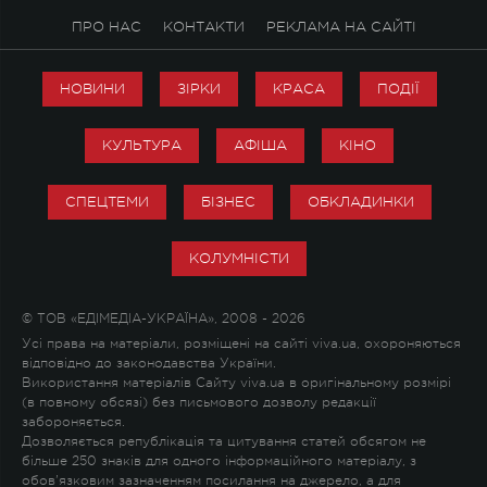
ПРО НАС
КОНТАКТИ
РЕКЛАМА НА САЙТІ
НОВИНИ
ЗІРКИ
КРАСА
ПОДІЇ
КУЛЬТУРА
АФІША
КІНО
СПЕЦТЕМИ
БІЗНЕС
ОБКЛАДИНКИ
КОЛУМНІСТИ
© ТОВ «ЕДІМЕДІА-УКРАЇНА», 2008 - 2026
Усі права на матеріали, розміщені на сайті viva.ua, охороняються
відповідно до законодавства України.
Використання матеріалів Сайту viva.ua в оригінальному розмірі
(в повному обсязі) без письмового дозволу редакції
забороняється.
Дозволяється републікація та цитування статей обсягом не
більше 250 знаків для одного інформаційного матеріалу, з
обов'язковим зазначенням посилання на джерело, а для