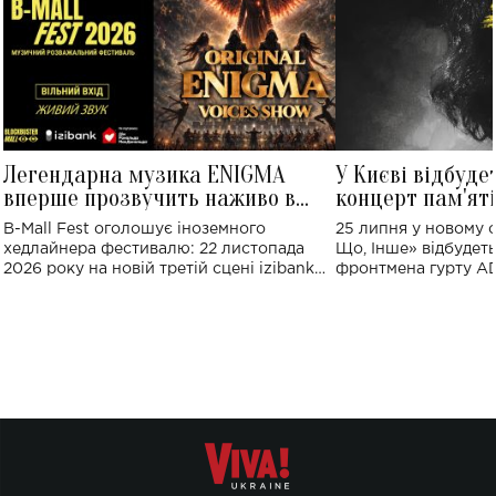
Легендарна музика ENIGMA
У Києві відбуде
вперше прозвучить наживо в
концерт пам'ят
Україні: де відбудеться концерт
Клименка: понад
B-Mall Fest оголошує іноземного
25 липня у новому o
виконають пісн
хедлайнера фестивалю: 22 листопада
Що, Інше» відбудеть
2026 року на новій третій сцені izibank
фронтмена гурту A
stage відбудеться українська прем'єра
Клименка. Це буде 
ENIGMA VOICES' ORIGINAL LIVE SHOW.
вечір, присвячений 
творчість стала си
справжньої любові д