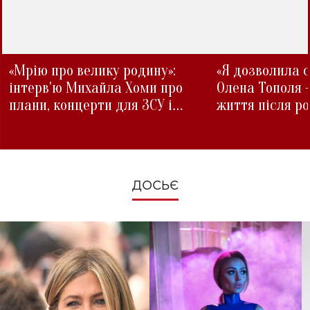
«Мрію про велику родину»:
«Я дозволила с
інтерв'ю Михайла Хоми про
Олена Тополя 
плани, концерти для ЗСУ і
життя після р
зміни під час війни
ДОСЬЄ