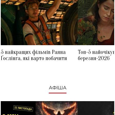
5 найкращих фільмів Раяна
Топ-5 найочіку
Ґослінга, які варто побачити
березня-2026
АФІША