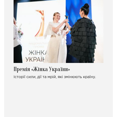
Премія «Жінка України»
Історії сили, дії та мрій, які змінюють країну.