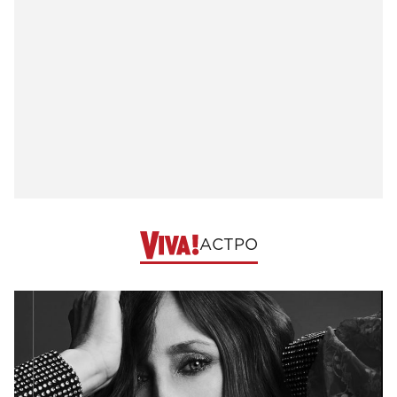
АСТРО