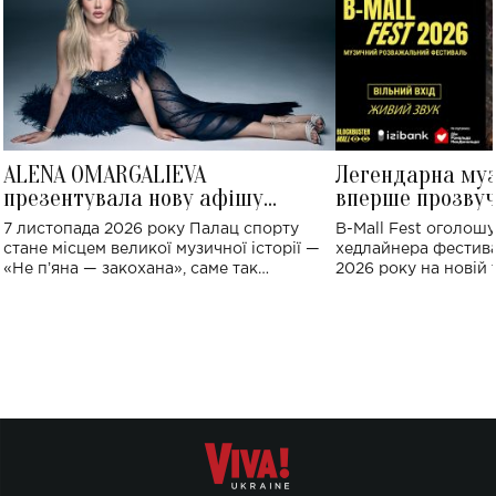
ALENA OMARGALIEVA
Легендарна му
презентувала нову афішу
вперше прозвуч
великого концерту в Палаці
Україні: де від
7 листопада 2026 року Палац спорту
B-Mall Fest оголош
спорту
стане місцем великої музичної історії —
хедлайнера фестива
«Не пʼяна — закохана», саме так
2026 року на новій т
символічно названо майбутній концерт
stage відбудеться у
ALENA OMARGALIEVA.
ENIGMA VOICES' OR