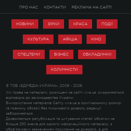
ПРО НАС
КОНТАКТИ
РЕКЛАМА НА САЙТІ
НОВИНИ
ЗІРКИ
КРАСА
ПОДІЇ
КУЛЬТУРА
АФІША
КІНО
СПЕЦТЕМИ
БІЗНЕС
ОБКЛАДИНКИ
КОЛУМНІСТИ
© ТОВ «ЕДІМЕДІА-УКРАЇНА», 2008 - 2026
Усі права на матеріали, розміщені на сайті viva.ua, охороняються
відповідно до законодавства України.
Використання матеріалів Сайту viva.ua в оригінальному розмірі
(в повному обсязі) без письмового дозволу редакції
забороняється.
Дозволяється републікація та цитування статей обсягом не
більше 250 знаків для одного інформаційного матеріалу, з
обов'язковим зазначенням посилання на джерело, а для