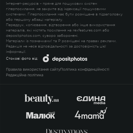
Інтернет-ресурсів – пряме для пошукових систем
гіперпосилання, не закрите від індексації пошуковими
системами. Гіперпосилання має бути розміщене в підзаголовку
або першому абзаці матеріалу.
Передрук, копіювання, відтворення або інше використання
матеріалів, які містять посилання на rexfeatures.com або
depositphotos.com, суворо заборонені.
Матеріали із позначками
!
та
P
розміщені на правах реклами.
Редакція не несе відповідальності за достовірність цієї
інформації.
Стокові фото від:
Правила використання сайту
Політика конфіденційності
Редакційна політика