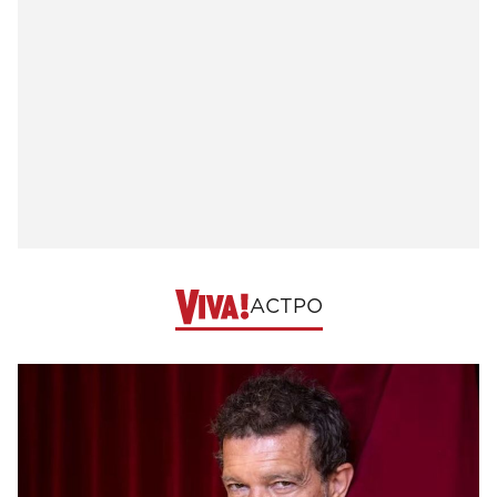
АСТРО