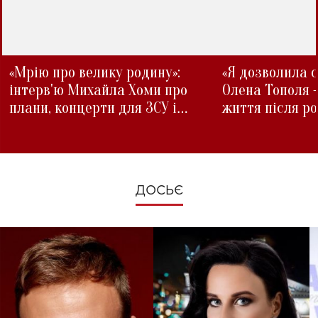
«Мрію про велику родину»:
«Я дозволила с
інтерв'ю Михайла Хоми про
Олена Тополя 
плани, концерти для ЗСУ і
життя після р
зміни під час війни
ДОСЬЄ