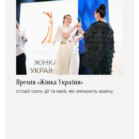
Премія «Жінка України»
Історії сили, дії та мрій, які змінюють країну.