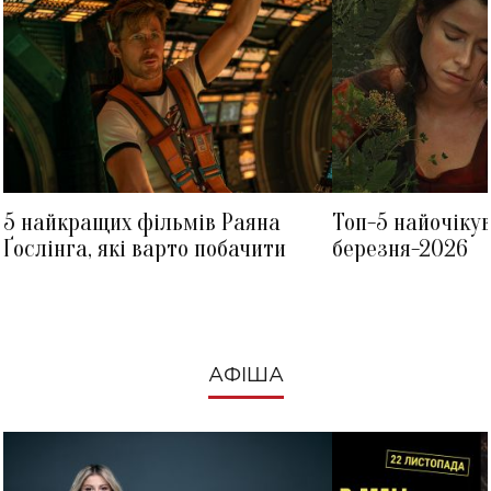
5 найкращих фільмів Раяна
Топ-5 найочіку
Ґослінга, які варто побачити
березня-2026
АФІША