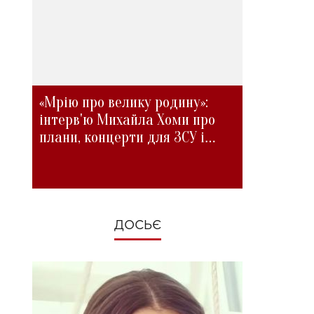
«Мрію про велику родину»:
інтерв'ю Михайла Хоми про
плани, концерти для ЗСУ і
зміни під час війни
ДОСЬЄ