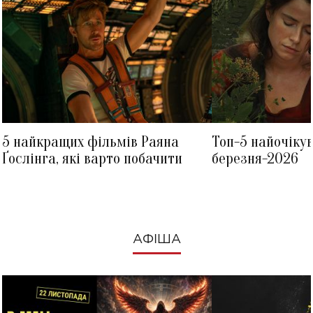
5 найкращих фільмів Раяна
Топ-5 найочіку
Ґослінга, які варто побачити
березня-2026
АФІША