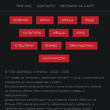
ПРО НАС
КОНТАКТИ
РЕКЛАМА НА САЙТІ
НОВИНИ
ЗІРКИ
КРАСА
ПОДІЇ
КУЛЬТУРА
АФІША
КІНО
СПЕЦТЕМИ
БІЗНЕС
ОБКЛАДИНКИ
КОЛУМНІСТИ
© ТОВ «ЕДІМЕДІА-УКРАЇНА», 2008 - 2026
Усі права на матеріали, розміщені на сайті viva.ua, охороняються
відповідно до законодавства України.
Використання матеріалів Сайту viva.ua в оригінальному розмірі
(в повному обсязі) без письмового дозволу редакції
забороняється.
Дозволяється републікація та цитування статей обсягом не
більше 250 знаків для одного інформаційного матеріалу, з
обов'язковим зазначенням посилання на джерело, а для