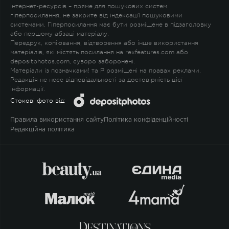
Інтернет-ресурсів – пряме для пошукових систем
гіперпосилання, не закрите від індексації пошуковими
системами. Гіперпосилання має бути розміщене в підзаголовку
або першому абзаці матеріалу.
Передрук, копіювання, відтворення або інше використання
матеріалів, які містять посилання на rexfeatures.com або
depositphotos.com, суворо заборонені.
Матеріали із позначками
!
та
P
розміщені на правах реклами.
Редакція не несе відповідальності за достовірність цієї
інформації.
Стокові фото від:
Правила використання сайту
Політика конфіденційності
Редакційна політика