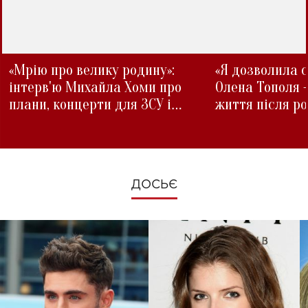
«Мрію про велику родину»:
«Я дозволила с
інтерв'ю Михайла Хоми про
Олена Тополя 
плани, концерти для ЗСУ і
життя після р
зміни під час війни
ДОСЬЄ