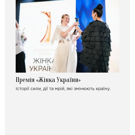
Премія «Жінка України»
Історії сили, дії та мрій, які змінюють країну.