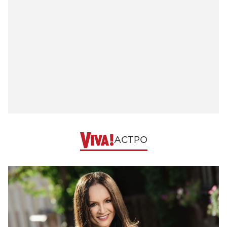
АСТРО