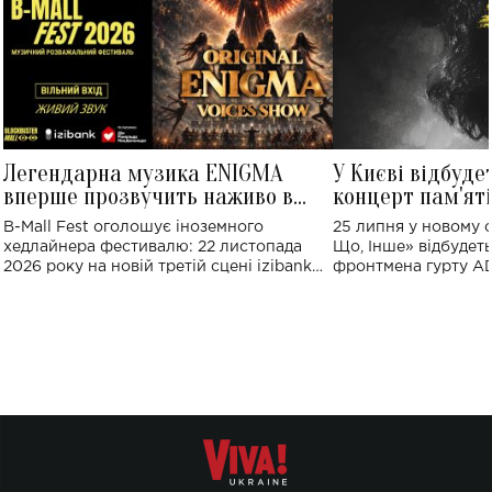
Легендарна музика ENIGMA
У Києві відбуде
вперше прозвучить наживо в
концерт пам'ят
Україні: де відбудеться концерт
Клименка: понад
B-Mall Fest оголошує іноземного
25 липня у новому o
виконають пісн
хедлайнера фестивалю: 22 листопада
Що, Інше» відбудеть
2026 року на новій третій сцені izibank
фронтмена гурту A
stage відбудеться українська прем'єра
Клименка. Це буде 
ENIGMA VOICES' ORIGINAL LIVE SHOW.
вечір, присвячений 
творчість стала си
справжньої любові д