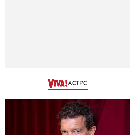
АСТРО