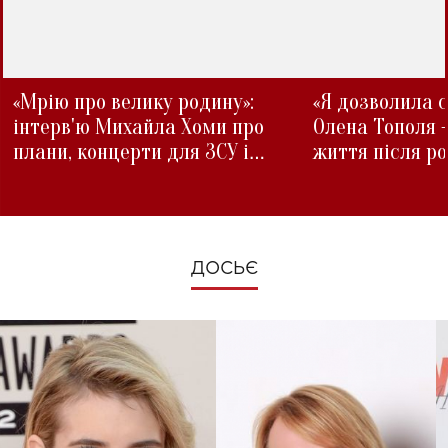
«Мрію про велику родину»:
«Я дозволила с
інтерв'ю Михайла Хоми про
Олена Тополя 
плани, концерти для ЗСУ і
життя після р
зміни під час війни
ДОСЬЄ