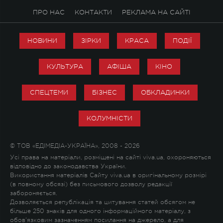
ПРО НАС
КОНТАКТИ
РЕКЛАМА НА САЙТІ
НОВИНИ
ЗІРКИ
КРАСА
ПОДІЇ
КУЛЬТУРА
АФІША
КІНО
СПЕЦТЕМИ
БІЗНЕС
ОБКЛАДИНКИ
КОЛУМНІСТИ
© ТОВ «ЕДІМЕДІА-УКРАЇНА», 2008 - 2026
Усі права на матеріали, розміщені на сайті viva.ua, охороняються
відповідно до законодавства України.
Використання матеріалів Сайту viva.ua в оригінальному розмірі
(в повному обсязі) без письмового дозволу редакції
забороняється.
Дозволяється републікація та цитування статей обсягом не
більше 250 знаків для одного інформаційного матеріалу, з
обов'язковим зазначенням посилання на джерело, а для