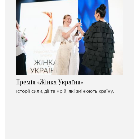
Премія «Жінка України»
Історії сили, дії та мрій, які змінюють країну.