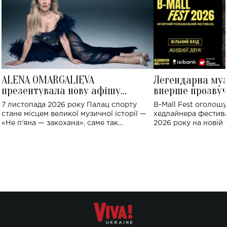
ALENA OMARGALIEVA
Легендарна му
презентувала нову афішу
вперше прозвуч
великого концерту в Палаці
Україні: де від
7 листопада 2026 року Палац спорту
B-Mall Fest оголош
спорту
стане місцем великої музичної історії —
хедлайнера фестива
«Не пʼяна — закохана», саме так
2026 року на новій т
символічно названо майбутній концерт
stage відбудеться у
ALENA OMARGALIEVA.
ENIGMA VOICES' OR