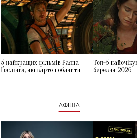
5 найкращих фільмів Раяна
Топ-5 найочіку
Ґослінга, які варто побачити
березня-2026
АФІША