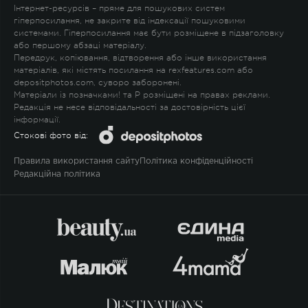
Інтернет-ресурсів – пряме для пошукових систем
гіперпосилання, не закрите від індексації пошуковими
системами. Гіперпосилання має бути розміщене в підзаголовку
або першому абзаці матеріалу.
Передрук, копіювання, відтворення або інше використання
матеріалів, які містять посилання на rexfeatures.com або
depositphotos.com, суворо заборонені.
Матеріали із позначками
!
та
P
розміщені на правах реклами.
Редакція не несе відповідальності за достовірність цієї
інформації.
Стокові фото від:
Правила використання сайту
Політика конфіденційності
Редакційна політика