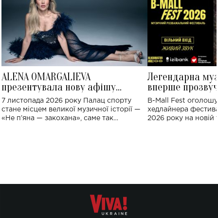
ALENA OMARGALIEVA
Легендарна му
презентувала нову афішу
вперше прозвуч
великого концерту в Палаці
Україні: де від
7 листопада 2026 року Палац спорту
B-Mall Fest оголош
спорту
стане місцем великої музичної історії —
хедлайнера фестива
«Не пʼяна — закохана», саме так
2026 року на новій т
символічно названо майбутній концерт
stage відбудеться у
ALENA OMARGALIEVA.
ENIGMA VOICES' OR