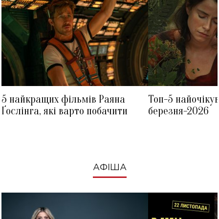
5 найкращих фільмів Раяна
Топ-5 найочіку
Ґослінга, які варто побачити
березня-2026
АФІША