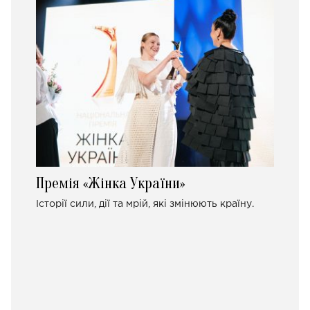
Премія «Жінка України»
Історії сили, дії та мрій, які змінюють країну.