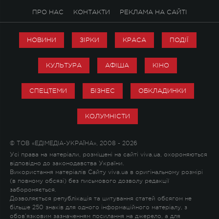
ПРО НАС
КОНТАКТИ
РЕКЛАМА НА САЙТІ
НОВИНИ
ЗІРКИ
КРАСА
ПОДІЇ
КУЛЬТУРА
АФІША
КІНО
СПЕЦТЕМИ
БІЗНЕС
ОБКЛАДИНКИ
КОЛУМНІСТИ
© ТОВ «ЕДІМЕДІА-УКРАЇНА», 2008 - 2026
Усі права на матеріали, розміщені на сайті viva.ua, охороняються
відповідно до законодавства України.
Використання матеріалів Сайту viva.ua в оригінальному розмірі
(в повному обсязі) без письмового дозволу редакції
забороняється.
Дозволяється републікація та цитування статей обсягом не
більше 250 знаків для одного інформаційного матеріалу, з
обов'язковим зазначенням посилання на джерело, а для