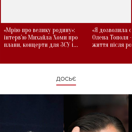
«Мрію про велику родину»:
«Я дозволила с
інтерв'ю Михайла Хоми про
Олена Тополя 
плани, концерти для ЗСУ і
життя після р
зміни під час війни
ДОСЬЄ