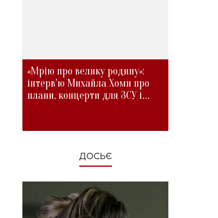
«Мрію про велику родину»:
інтерв'ю Михайла Хоми про
плани, концерти для ЗСУ і
зміни під час війни
ДОСЬЄ