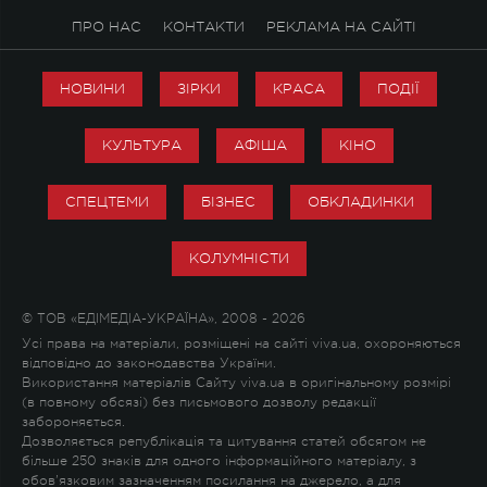
ПРО НАС
КОНТАКТИ
РЕКЛАМА НА САЙТІ
НОВИНИ
ЗІРКИ
КРАСА
ПОДІЇ
КУЛЬТУРА
АФІША
КІНО
СПЕЦТЕМИ
БІЗНЕС
ОБКЛАДИНКИ
КОЛУМНІСТИ
© ТОВ «ЕДІМЕДІА-УКРАЇНА», 2008 - 2026
Усі права на матеріали, розміщені на сайті viva.ua, охороняються
відповідно до законодавства України.
Використання матеріалів Сайту viva.ua в оригінальному розмірі
(в повному обсязі) без письмового дозволу редакції
забороняється.
Дозволяється републікація та цитування статей обсягом не
більше 250 знаків для одного інформаційного матеріалу, з
обов'язковим зазначенням посилання на джерело, а для