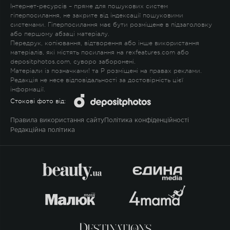
Інтернет-ресурсів – пряме для пошукових систем
гіперпосилання, не закрите від індексації пошуковими
системами. Гіперпосилання має бути розміщене в підзаголовку
або першому абзаці матеріалу.
Передрук, копіювання, відтворення або інше використання
матеріалів, які містять посилання на rexfeatures.com або
depositphotos.com, суворо заборонені.
Матеріали із позначками
!
та
P
розміщені на правах реклами.
Редакція не несе відповідальності за достовірність цієї
інформації.
Стокові фото від:
Правила використання сайту
Політика конфіденційності
Редакційна політика