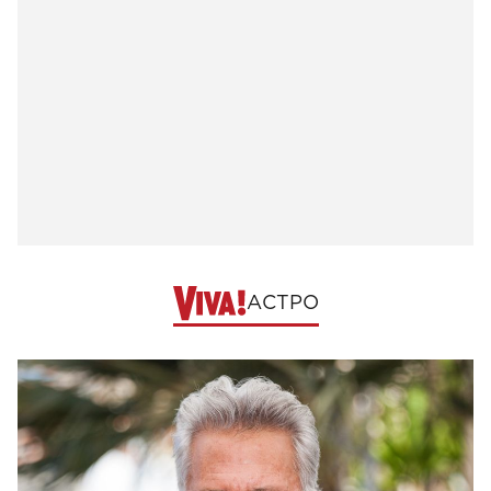
АСТРО