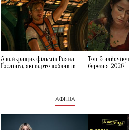
5 найкращих фільмів Раяна
Топ-5 найочіку
Ґослінга, які варто побачити
березня-2026
АФІША