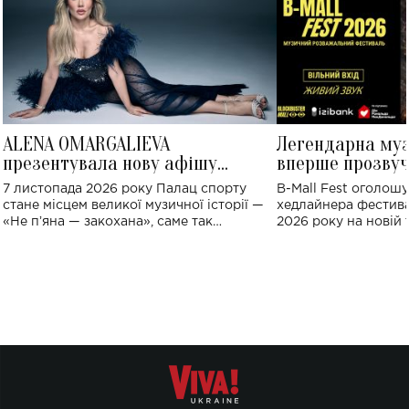
ALENA OMARGALIEVA
Легендарна му
презентувала нову афішу
вперше прозвуч
великого концерту в Палаці
Україні: де від
7 листопада 2026 року Палац спорту
B-Mall Fest оголош
спорту
стане місцем великої музичної історії —
хедлайнера фестива
«Не пʼяна — закохана», саме так
2026 року на новій т
символічно названо майбутній концерт
stage відбудеться у
ALENA OMARGALIEVA.
ENIGMA VOICES' OR