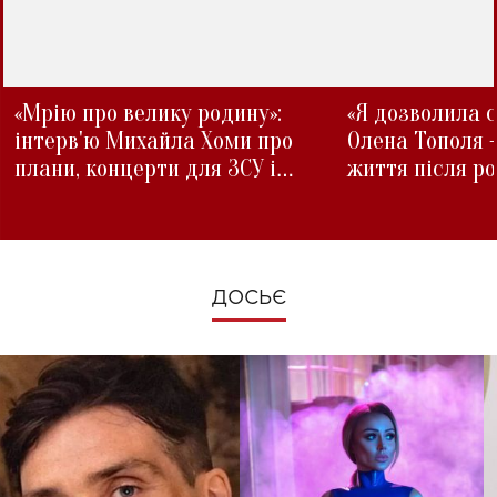
«Мрію про велику родину»:
«Я дозволила с
інтерв'ю Михайла Хоми про
Олена Тополя 
плани, концерти для ЗСУ і
життя після р
зміни під час війни
ДОСЬЄ