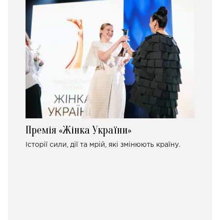
Премія «Жінка України»
Історії сили, дії та мрій, які змінюють країну.