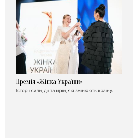
Премія «Жінка України»
Історії сили, дії та мрій, які змінюють країну.