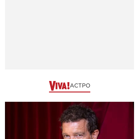
АСТРО