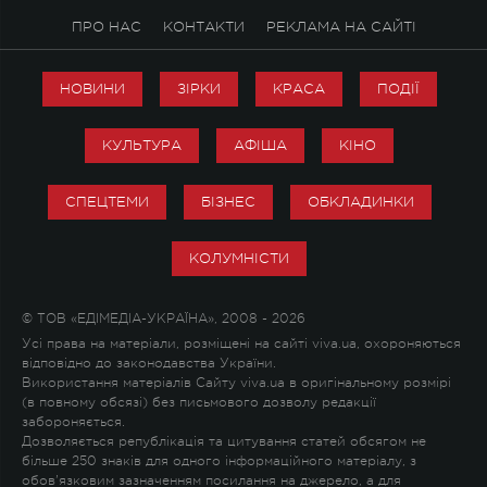
ПРО НАС
КОНТАКТИ
РЕКЛАМА НА САЙТІ
НОВИНИ
ЗІРКИ
КРАСА
ПОДІЇ
КУЛЬТУРА
АФІША
КІНО
СПЕЦТЕМИ
БІЗНЕС
ОБКЛАДИНКИ
КОЛУМНІСТИ
© ТОВ «ЕДІМЕДІА-УКРАЇНА», 2008 - 2026
Усі права на матеріали, розміщені на сайті viva.ua, охороняються
відповідно до законодавства України.
Використання матеріалів Сайту viva.ua в оригінальному розмірі
(в повному обсязі) без письмового дозволу редакції
забороняється.
Дозволяється републікація та цитування статей обсягом не
більше 250 знаків для одного інформаційного матеріалу, з
обов'язковим зазначенням посилання на джерело, а для