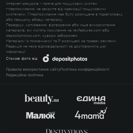
Інтернет-ресурсів – пряме для пошукових систем
гіперпосилання, не закрите від індексації пошуковими
системами. Гіперпосилання має бути розміщене в підзаголовку
або першому абзаці матеріалу.
Передрук, копіювання, відтворення або інше використання
матеріалів, які містять посилання на rexfeatures.com або
depositphotos.com, суворо заборонені.
Матеріали із позначками
!
та
P
розміщені на правах реклами.
Редакція не несе відповідальності за достовірність цієї
інформації.
Стокові фото від:
Правила використання сайту
Політика конфіденційності
Редакційна політика