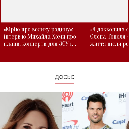
«Мрію про велику родину»:
«Я дозволила с
інтерв'ю Михайла Хоми про
Олена Тополя 
плани, концерти для ЗСУ і
життя після р
зміни під час війни
ДОСЬЄ