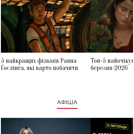
5 найкращих фільмів Раяна
Топ-5 найочіку
Ґослінга, які варто побачити
березня-2026
АФІША