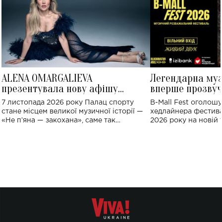
ALENA OMARGALIEVA
Легендарна му
презентувала нову афішу
вперше прозвуч
великого концерту в Палаці
Україні: де від
7 листопада 2026 року Палац спорту
B-Mall Fest оголош
спорту
стане місцем великої музичної історії —
хедлайнера фестива
«Не пʼяна — закохана», саме так
2026 року на новій т
символічно названо майбутній концерт
stage відбудеться у
ALENA OMARGALIEVA.
ENIGMA VOICES' OR