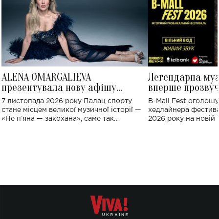
ALENA OMARGALIEVA
Легендарна му
презентувала нову афішу
вперше прозвуч
великого концерту в Палаці
Україні: де від
7 листопада 2026 року Палац спорту
B-Mall Fest оголош
спорту
стане місцем великої музичної історії —
хедлайнера фестива
«Не пʼяна — закохана», саме так
2026 року на новій т
символічно названо майбутній концерт
stage відбудеться у
ALENA OMARGALIEVA.
ENIGMA VOICES' OR