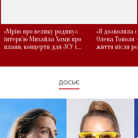
«Мрію про велику родину»:
«Я дозволила с
інтерв'ю Михайла Хоми про
Олена Тополя 
плани, концерти для ЗСУ і
життя після р
зміни під час війни
ДОСЬЄ