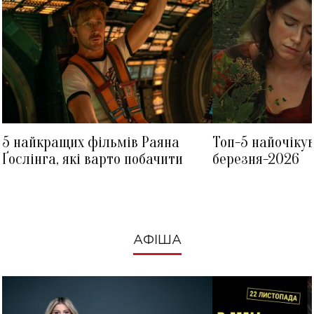
5 найкращих фільмів Раяна
Топ-5 найочіку
Ґослінга, які варто побачити
березня-2026
АФІША