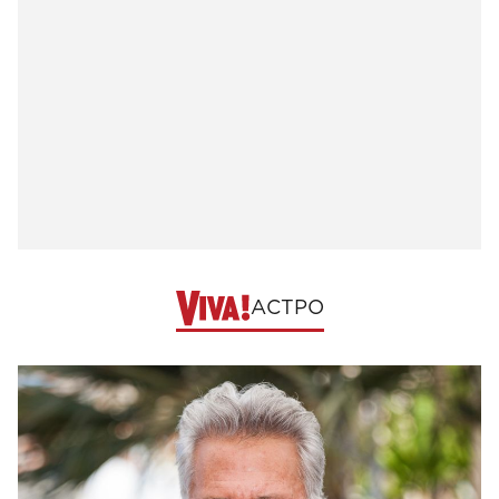
АСТРО