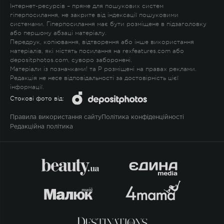
Інтернет-ресурсів – пряме для пошукових систем
гіперпосилання, не закрите від індексації пошуковими
системами. Гіперпосилання має бути розміщене в підзаголовку
або першому абзаці матеріалу.
Передрук, копіювання, відтворення або інше використання
матеріалів, які містять посилання на rexfeatures.com або
depositphotos.com, суворо заборонені.
Матеріали із позначками
!
та
P
розміщені на правах реклами.
Редакція не несе відповідальності за достовірність цієї
інформації.
Стокові фото від:
Правила використання сайту
Політика конфіденційності
Редакційна політика