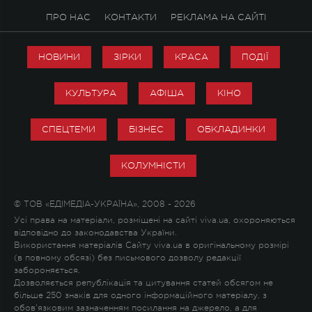
ПРО НАС
КОНТАКТИ
РЕКЛАМА НА САЙТІ
НОВИНИ
ЗІРКИ
КРАСА
ПОДІЇ
КУЛЬТУРА
АФІША
КІНО
СПЕЦТЕМИ
БІЗНЕС
ОБКЛАДИНКИ
КОЛУМНІСТИ
© ТОВ «ЕДІМЕДІА-УКРАЇНА», 2008 - 2026
Усі права на матеріали, розміщені на сайті viva.ua, охороняються
відповідно до законодавства України.
Використання матеріалів Сайту viva.ua в оригінальному розмірі
(в повному обсязі) без письмового дозволу редакції
забороняється.
Дозволяється републікація та цитування статей обсягом не
більше 250 знаків для одного інформаційного матеріалу, з
обов'язковим зазначенням посилання на джерело, а для