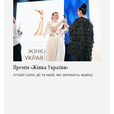
Премія «Жінка України»
Історії сили, дії та мрій, які змінюють країну.