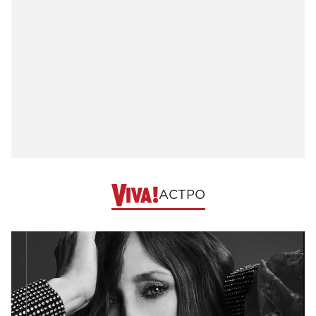
АСТРО