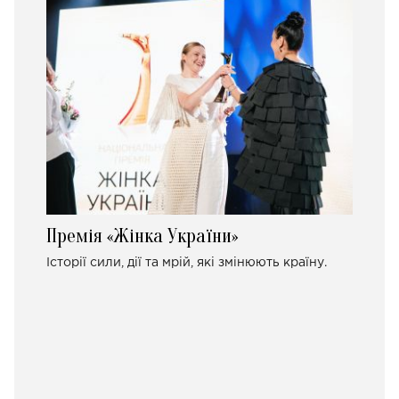
Премія «Жінка України»
Історії сили, дії та мрій, які змінюють країну.