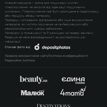
Інтернет-ресурсів – пряме для пошукових систем
гіперпосилання, не закрите від індексації пошуковими
системами. Гіперпосилання має бути розміщене в підзаголовку
або першому абзаці матеріалу.
Передрук, копіювання, відтворення або інше використання
матеріалів, які містять посилання на rexfeatures.com або
depositphotos.com, суворо заборонені.
Матеріали із позначками
!
та
P
розміщені на правах реклами.
Редакція не несе відповідальності за достовірність цієї
інформації.
Стокові фото від:
Правила використання сайту
Політика конфіденційності
Редакційна політика