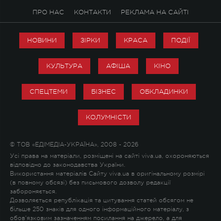
ПРО НАС
КОНТАКТИ
РЕКЛАМА НА САЙТІ
НОВИНИ
ЗІРКИ
КРАСА
ПОДІЇ
КУЛЬТУРА
АФІША
КІНО
СПЕЦТЕМИ
БІЗНЕС
ОБКЛАДИНКИ
КОЛУМНІСТИ
© ТОВ «ЕДІМЕДІА-УКРАЇНА», 2008 - 2026
Усі права на матеріали, розміщені на сайті viva.ua, охороняються
відповідно до законодавства України.
Використання матеріалів Сайту viva.ua в оригінальному розмірі
(в повному обсязі) без письмового дозволу редакції
забороняється.
Дозволяється републікація та цитування статей обсягом не
більше 250 знаків для одного інформаційного матеріалу, з
обов'язковим зазначенням посилання на джерело, а для