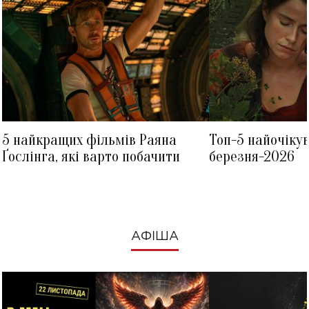
5 найкращих фільмів Раяна
Топ-5 найочіку
Ґослінга, які варто побачити
березня-2026
АФІША