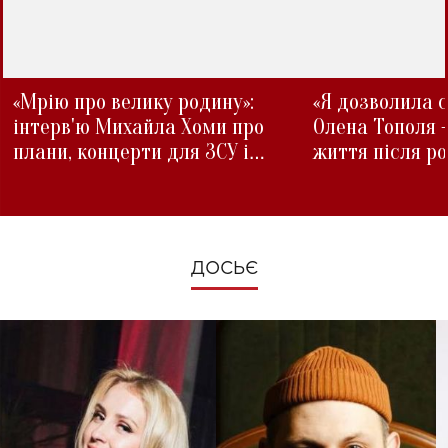
«Мрію про велику родину»:
«Я дозволила с
інтерв'ю Михайла Хоми про
Олена Тополя 
плани, концерти для ЗСУ і
життя після р
зміни під час війни
ДОСЬЄ