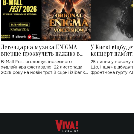
Легендарна музика ENIGMA
У Києві відбуде
вперше прозвучить наживо в
концерт пам'ят
Україні: де відбудеться концерт
Клименка: понад
B-Mall Fest оголошує іноземного
25 липня у новому o
виконають пісн
хедлайнера фестивалю: 22 листопада
Що, Інше» відбудеть
2026 року на новій третій сцені izibank
фронтмена гурту A
stage відбудеться українська прем'єра
Клименка. Це буде 
ENIGMA VOICES' ORIGINAL LIVE SHOW.
вечір, присвячений 
творчість стала си
справжньої любові д