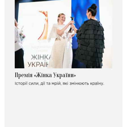
Премія «Жінка України»
Історії сили, дії та мрій, які змінюють країну.