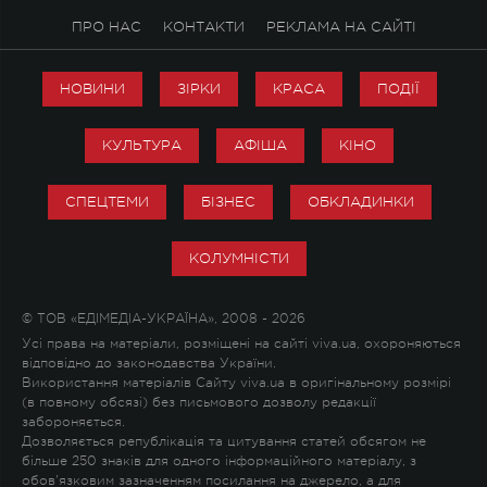
ПРО НАС
КОНТАКТИ
РЕКЛАМА НА САЙТІ
НОВИНИ
ЗІРКИ
КРАСА
ПОДІЇ
КУЛЬТУРА
АФІША
КІНО
СПЕЦТЕМИ
БІЗНЕС
ОБКЛАДИНКИ
КОЛУМНІСТИ
© ТОВ «ЕДІМЕДІА-УКРАЇНА», 2008 - 2026
Усі права на матеріали, розміщені на сайті viva.ua, охороняються
відповідно до законодавства України.
Використання матеріалів Сайту viva.ua в оригінальному розмірі
(в повному обсязі) без письмового дозволу редакції
забороняється.
Дозволяється републікація та цитування статей обсягом не
більше 250 знаків для одного інформаційного матеріалу, з
обов'язковим зазначенням посилання на джерело, а для