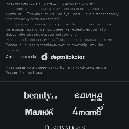
Інтернет-ресурсів – пряме для пошукових систем
гіперпосилання, не закрите від індексації пошуковими
системами. Гіперпосилання має бути розміщене в підзаголовку
або першому абзаці матеріалу.
Передрук, копіювання, відтворення або інше використання
матеріалів, які містять посилання на rexfeatures.com або
depositphotos.com, суворо заборонені.
Матеріали із позначками
!
та
P
розміщені на правах реклами.
Редакція не несе відповідальності за достовірність цієї
інформації.
Стокові фото від:
Правила використання сайту
Політика конфіденційності
Редакційна політика