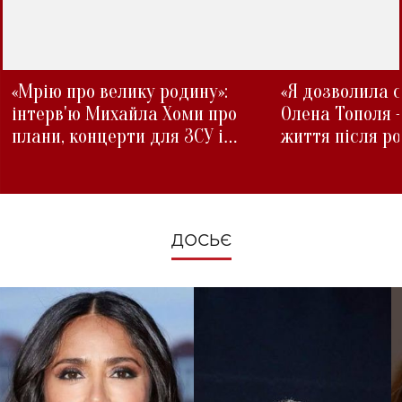
«Мрію про велику родину»:
«Я дозволила с
інтерв'ю Михайла Хоми про
Олена Тополя 
плани, концерти для ЗСУ і
життя після р
зміни під час війни
ДОСЬЄ