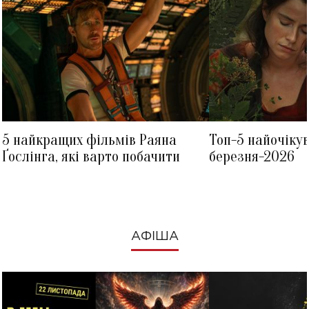
5 найкращих фільмів Раяна
Топ-5 найочіку
Ґослінга, які варто побачити
березня-2026
АФІША