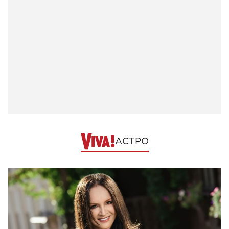
АСТРО