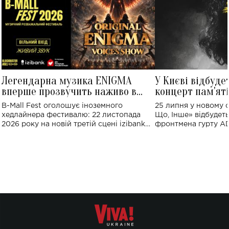
Легендарна музика ENIGMA
У Києві відбуде
вперше прозвучить наживо в
концерт пам'ят
Україні: де відбудеться концерт
Клименка: понад
B-Mall Fest оголошує іноземного
25 липня у новому o
виконають пісн
хедлайнера фестивалю: 22 листопада
Що, Інше» відбудеть
2026 року на новій третій сцені izibank
фронтмена гурту A
stage відбудеться українська прем'єра
Клименка. Це буде 
ENIGMA VOICES' ORIGINAL LIVE SHOW.
вечір, присвячений 
творчість стала си
справжньої любові д