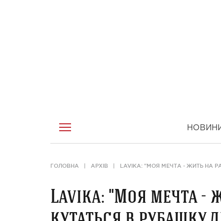
НОВИН
ГОЛОВНА
АРХІВ
LAVIKA: "МОЯ МЕЧТА - ЖИТЬ НА
Lavika: "Моя мечта - 
кутаться в рубашку