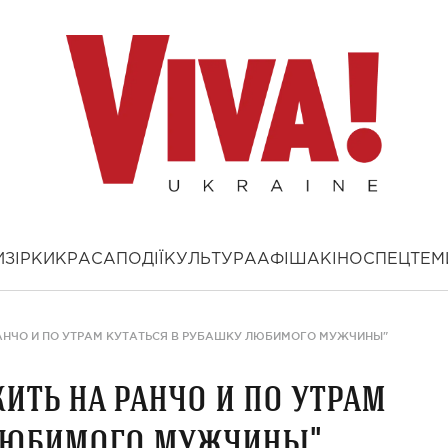
И
ЗІРКИ
КРАСА
ПОДІЇ
КУЛЬТУРА
АФІША
КІНО
СПЕЦТЕМ
 РАНЧО И ПО УТРАМ КУТАТЬСЯ В РУБАШКУ ЛЮБИМОГО МУЖЧИНЫ"
жить на ранчо и по утрам
 любимого мужчины"