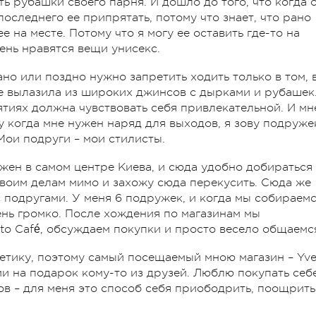
ь рубашки своего парня. И дошло до того, что когда 
оследнего ее припрятать, потому что знает, что рано
е на месте. Потому что я могу ее оставить где-то на
чень нравятся вещи унисекс.
но или поздно нужно запретить ходить только в том, 
не вылазила из широких джинсов с дырками и рубашек
ятиях должна чувствовать себя привлекательной. И мн
у когда мне нужен наряд для выходов, я зову подруже
Мои подруги – мои стилисты.
жен в самом центре Киева, и сюда удобно добираться
своим делам мимо и захожу сюда перекусить. Сюда же
 подругами. У меня 6 подружек, и когда мы собираем
чень громко. После хождения по магазинам мы
to Café, обсуждаем покупки и просто весело общаемс
етику, поэтому самый посещаемый мною магазин – Yve
ми на подарок кому-то из друзей. Люблю покупать себ
в – для меня это способ себя приободрить, поощрить