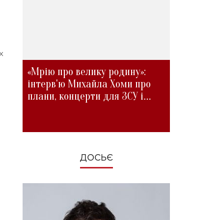
х
«Мрію про велику родину»:
інтерв'ю Михайла Хоми про
плани, концерти для ЗСУ і
зміни під час війни
ДОСЬЄ