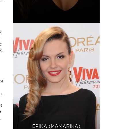
он
в
.
е
к,
ся
я.
s
е
,
ЕРІКА (MAMARIKA)