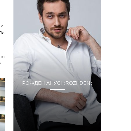
 и
ь,
но
х
РОЖДЕН АНУСІ (ROZHDEN)