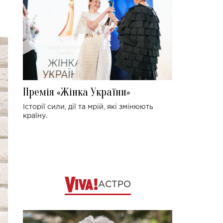
Премія «Жінка України»
Історії сили, дії та мрій, які змінюють
країну.
АСТРО