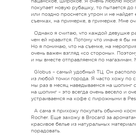
пацанское, широкое. Я очень люблю носит
покупает новую рубашку, то пытается до п
или поздно проснется утром и не найдет е
съемках, на примерке, в гримерке. Мне о
Однако я считаю, что каждой девушке ра
чем ей нравится. Потому что иначе я бы 
Но я понимаю, что на съемке, на меропри
очень важен взгляд «со стороны». Поэтом
и мы вместе отправляемся по магазинам. 
Globus – самый удобный ТЦ. Он располо
из любой точки города. Я часто хожу по 
мы раз в месяц наведываемся на шопинг с
на шопинг – это всегда очень весело и о
устраиваемся на кофе с пирожными в Pes
А сама я прихожу покупать обычно косм
Rocher. Еще захожу в Brocard за аромата
красивое белье из натуральных материало
порадовать.