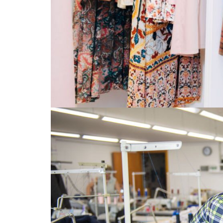
Нет так давно VOVK открыл собственно
современным оборудованием. Здесь кажд
качества, а мечты тысяч украинок вопло
собственные принты, благодаря чему его
настолько успешна еще и потому, что над
маэстро, один из лучших конструкторов 