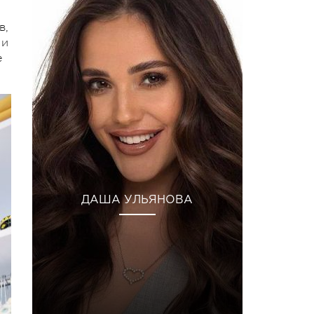
в,
 и
е
ДАША УЛЬЯНОВА