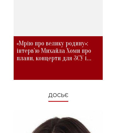
«Мрію про велику родину»:
інтерв'ю Михайла Хоми про
плани, концерти для ЗСУ і
зміни під час війни
ДОСЬЄ