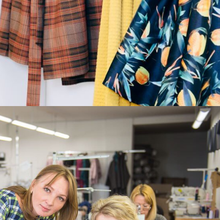
е производство по пошиву одежды, оснащенное самы
ая стадия работы находится под строгим контролем
щают умелые руки лучших швей. Бренд создает
 вещи уникальны и оригинальны. Возможно, одежда
 созданием украинского брэнда работает fashion-
одежды в Украине Андрей Уваров.