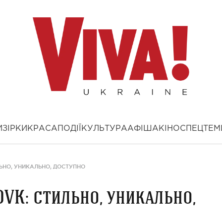
И
ЗІРКИ
КРАСА
ПОДІЇ
КУЛЬТУРА
АФІША
КІНО
СПЕЦТЕМ
ЬНО, УНИКАЛЬНО, ДОСТУПНО
VK: стильно, уникально,