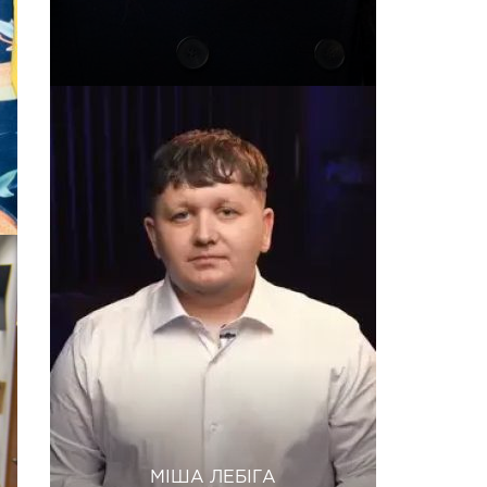
м
МІША ЛЕБІГА