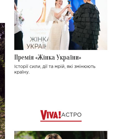
Премія «Жінка України»
Історії сили, дії та мрій, які змінюють
країну.
АСТРО